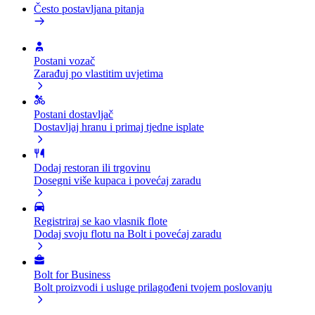
Često postavljana pitanja
Postani vozač
Zarađuj po vlastitim uvjetima
Postani dostavljač
Dostavljaj hranu i primaj tjedne isplate
Dodaj restoran ili trgovinu
Dosegni više kupaca i povećaj zaradu
Registriraj se kao vlasnik flote
Dodaj svoju flotu na Bolt i povećaj zaradu
Bolt for Business
Bolt proizvodi i usluge prilagođeni tvojem poslovanju