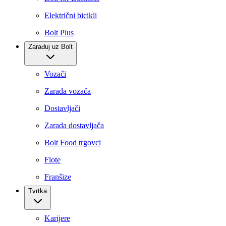
Električni bicikli
Bolt Plus
Zarađuj uz Bolt
Vozači
Zarada vozača
Dostavljači
Zarada dostavljača
Bolt Food trgovci
Flote
Franšize
Tvrtka
Karijere