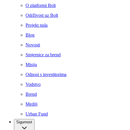
O platformi Bolt
Održivost uz Bolt
Projekt nula
Blog
Novosti
Smjernice za brend
Misija
Odnosi s investitorima
Vodstvo
Brend
Mediji
Urban Fund
Sigurnost