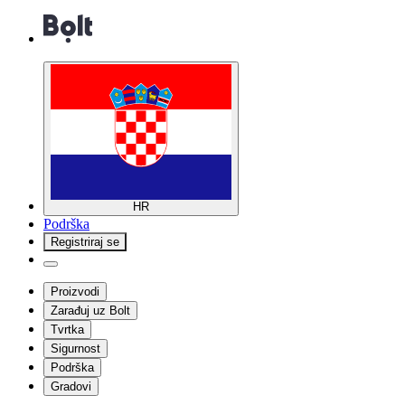
HR
Podrška
Registriraj se
Proizvodi
Zarađuj uz Bolt
Tvrtka
Sigurnost
Podrška
Gradovi