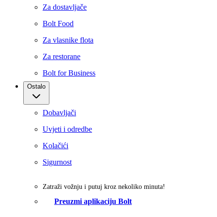
Za dostavljače
Bolt Food
Za vlasnike flota
Za restorane
Bolt for Business
Ostalo
Dobavljači
Uvjeti i odredbe
Kolačići
Sigurnost
Zatraži vožnju i putuj kroz nekoliko minuta!
Preuzmi aplikaciju Bolt