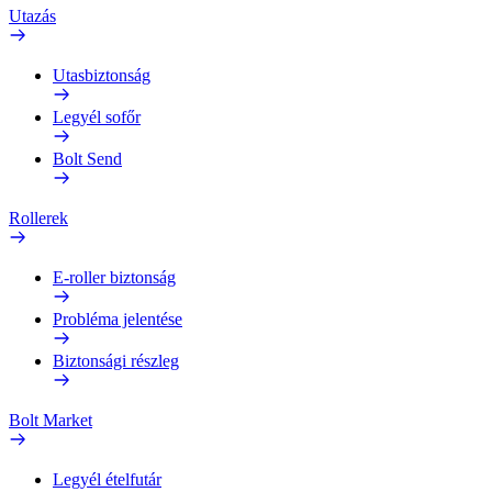
Utazás
Utasbiztonság
Legyél sofőr
Bolt Send
Rollerek
E-roller biztonság
Probléma jelentése
Biztonsági részleg
Bolt Market
Legyél ételfutár