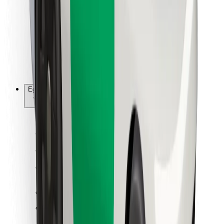
Ételfutároknak
Bolt Food
Flottapartnereknek
Éttermeknek
Bolt for Business
Egyéb
Beszállítók
Felhasználási feltételek
Sütik
Biztonság
Pár perc alatt ott vagyunk érted!
Bolt alkalmazás letöltése