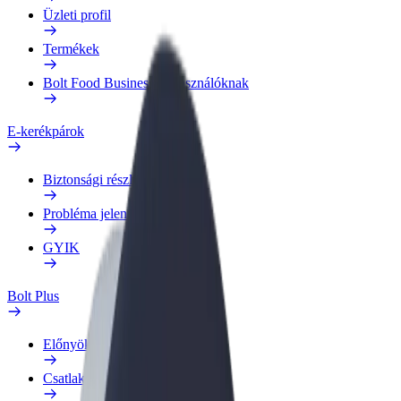
Üzleti profil
Termékek
Bolt Food Business felhasználóknak
E-kerékpárok
Biztonsági részleg
Probléma jelentése
GYIK
Bolt Plus
Előnyök
Csatlakozás