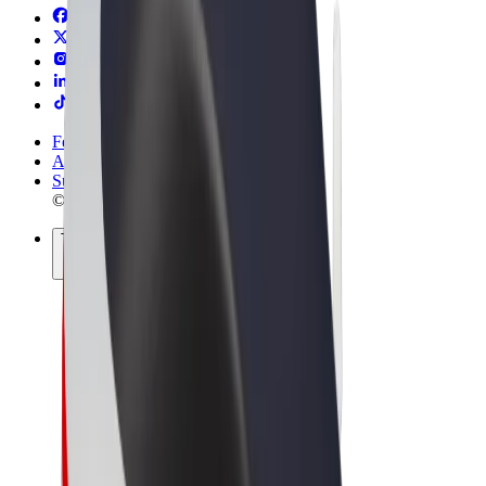
Felhasználási feltételek
Adatvédelem
Sütik
© 2026 Bolt Technology OÜ
Termékek
Utazás
Rollerek
Bolt Market
Bolt Food
Bolt Drive
Bolt cégeknek