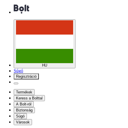
HU
Súgó
Regisztráció
Termékek
Keress a Bolttal
A Bolt-ról
Biztonság
Súgó
Városok