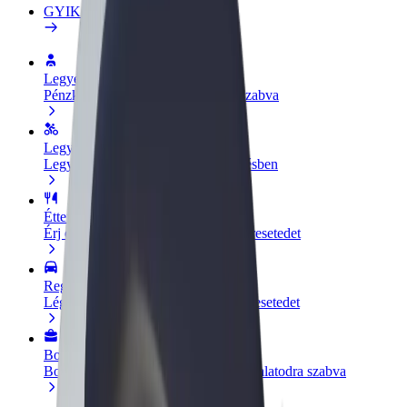
GYIK
Legyél sofőr
Pénzkereseti lehetőség igényeidre szabva
Legyél futár
Legyél futár és részesülj heti kifizetésben
Étterem vagy üzlet hozzáadása
Érj el több felhasználót és növeld keresetedet
Regisztrálj flottatulajdonosként
Légy Bolt flottapartner és növeld keresetedet
Bolt for Business
Bolt termékek és szolgáltatások a vállalatodra szabva