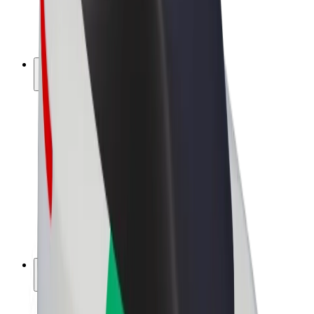
E-kerékpárok
Bolt Plus
Keress a Bolttal
Sofőrök
Sofőr kereset
Futárok
Futár kereset
Bolt Food kereskedők
Flották
Franchise-ok
A Bolt-ról
Karrier