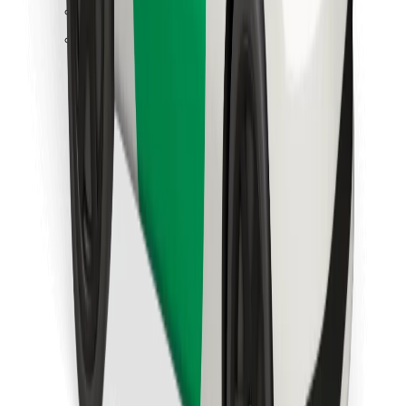
Találd meg kedvenc ételedet!
Bolt Food app letöltése