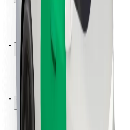
Utasbiztonság
Sofőr biztonság
E-roller biztonság
Biztonsági részleg
Városok
Lokációk
Városi megoldások
Repülőtér
Bolt töltőállomások
Súgó
Utasoknak
Sofőröknek