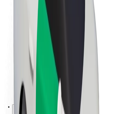
A Boltról
Fenntarthatóság a Boltnál
Project Zero
Blog
Sajtószoba
Brand
Küldetés
Befektetői kapcsolatok
Vezetőség
Márka
Média
Urban Fund
Biztonság