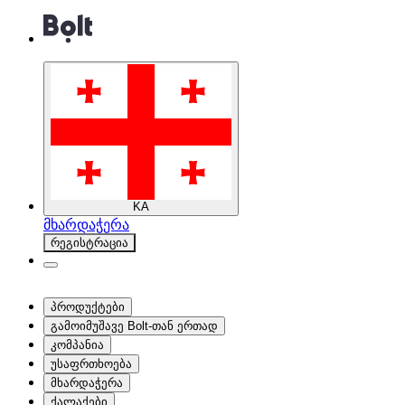
KA
მხარდაჭერა
რეგისტრაცია
პროდუქტები
გამოიმუშავე Bolt-თან ერთად
კომპანია
უსაფრთხოება
მხარდაჭერა
ქალაქები