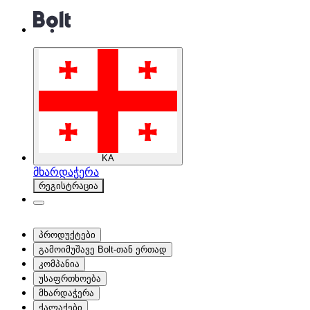
KA
მხარდაჭერა
რეგისტრაცია
პროდუქტები
გამოიმუშავე Bolt-თან ერთად
კომპანია
უსაფრთხოება
მხარდაჭერა
ქალაქები