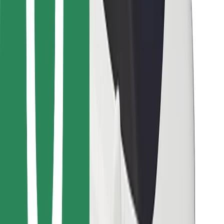
მიიღე მომსახურება რამდენიმე წუთში!
გადმოწერე Bolt
იპოვე შენი საყვარელი კერძები!
გადმოწერე Bolt Food