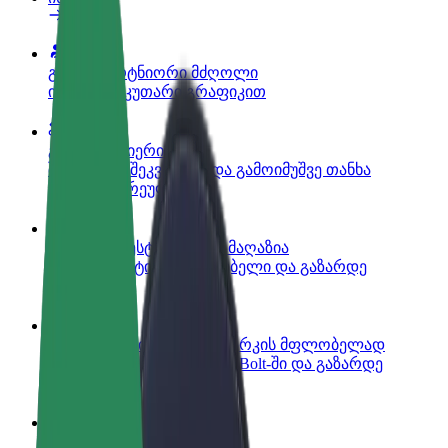
გახდი პარტნიორი მძღოლი
იმუშავე საკუთარი გრაფიკით
გახდი კურიერი
შეასრულე შეკვეთები და გამოიმუშვე თანხა
ყოველკვირეულად
დაამატე რესტორანი ან მაღაზია
მოიზიდე მეტი მომხმარებელი და გაზარდე
გაყიდვები
დარეგისტრირდი ავტოპარკის მფლობელად
დაამატე შენი ავტოპარკი Bolt-ში და გაზარდე
შემოსავალი
Bolt ბიზნესისთვის