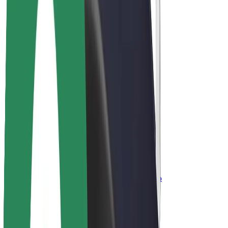
კომპანია
ვაკანსიები
Bolt-ის შესახებ
Bolt და ეკომეგობრულობა
ნულოვანი პროექტი
ბლოგი
სიახლეები
ბრენდის გზამკვლევი
მისია
ინვესტორებთან ურთიერთობა
ლიდერობა
ბრენდი