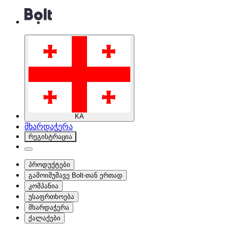
KA
მხარდაჭერა
რეგისტრაცია
პროდუქტები
გამოიმუშავე Bolt-თან ერთად
კომპანია
უსაფრთხოება
მხარდაჭერა
ქალაქები