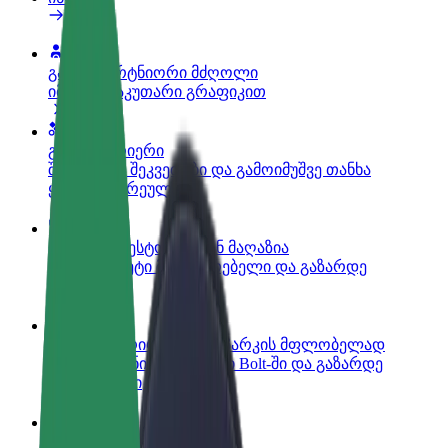
გახდი პარტნიორი მძღოლი
იმუშავე საკუთარი გრაფიკით
გახდი კურიერი
შეასრულე შეკვეთები და გამოიმუშვე თანხა
ყოველკვირეულად
დაამატე რესტორანი ან მაღაზია
მოიზიდე მეტი მომხმარებელი და გაზარდე
გაყიდვები
დარეგისტრირდი ავტოპარკის მფლობელად
დაამატე შენი ავტოპარკი Bolt-ში და გაზარდე
შემოსავალი
Bolt ბიზნესისთვის