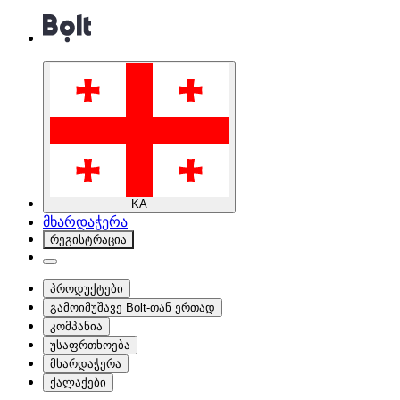
KA
მხარდაჭერა
რეგისტრაცია
პროდუქტები
გამოიმუშავე Bolt-თან ერთად
კომპანია
უსაფრთხოება
მხარდაჭერა
ქალაქები