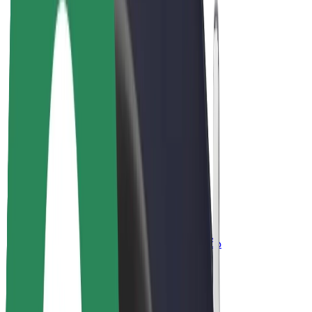
კომპანია
ვაკანსიები
Bolt-ის შესახებ
Bolt და ეკომეგობრულობა
ნულოვანი პროექტი
ბლოგი
სიახლეები
ბრენდის გზამკვლევი
მისია
ინვესტორებთან ურთიერთობა
ლიდერობა
ბრენდი