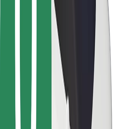
მიიღე მომსახურება რამდენიმე წუთში!
გადმოწერე Bolt
იპოვე შენი საყვარელი კერძები!
გადმოწერე Bolt Food