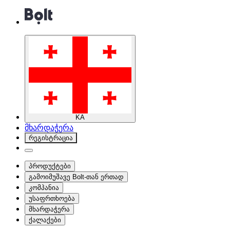
KA
მხარდაჭერა
რეგისტრაცია
პროდუქტები
გამოიმუშავე Bolt-თან ერთად
კომპანია
უსაფრთხოება
მხარდაჭერა
ქალაქები