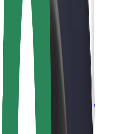
კომპანია
ვაკანსიები
Bolt-ის შესახებ
Bolt და ეკომეგობრულობა
ნულოვანი პროექტი
ბლოგი
სიახლეები
ბრენდის გზამკვლევი
მისია
ინვესტორებთან ურთიერთობა
ლიდერობა
ბრენდი