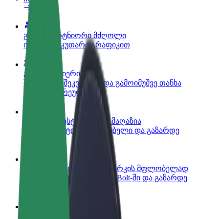
გახდი პარტნიორი მძღოლი
იმუშავე საკუთარი გრაფიკით
გახდი კურიერი
შეასრულე შეკვეთები და გამოიმუშვე თანხა
ყოველკვირეულად
დაამატე რესტორანი ან მაღაზია
მოიზიდე მეტი მომხმარებელი და გაზარდე
გაყიდვები
დარეგისტრირდი ავტოპარკის მფლობელად
დაამატე შენი ავტოპარკი Bolt-ში და გაზარდე
შემოსავალი
Bolt ბიზნესისთვის