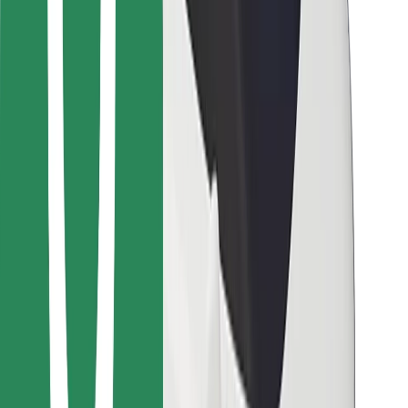
მიიღე მომსახურება რამდენიმე წუთში!
გადმოწერე Bolt
იპოვე შენი საყვარელი კერძები!
გადმოწერე Bolt Food