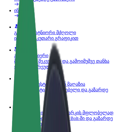
ინფო
გახდი პარტნიორი მძღოლი
იმუშავე საკუთარი გრაფიკით
გახდი კურიერი
შეასრულე შეკვეთები და გამოიმუშვე თანხა
ყოველკვირეულად
დაამატე რესტორანი ან მაღაზია
მოიზიდე მეტი მომხმარებელი და გაზარდე
გაყიდვები
დარეგისტრირდი ავტოპარკის მფლობელად
დაამატე შენი ავტოპარკი Bolt-ში და გაზარდე
შემოსავალი