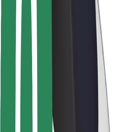
Bolt-ის დასატენი სადგური
მხარდაჭერა
მგზავრებისთვის
მძღოლებისთვის
კურიერებისთვის
Bolt Food
ავტოპარკის მფლობელებისთვის
რესტორნებისთვის
Bolt for Business
სხვა
მომწოდებლები
წესები და პირობები