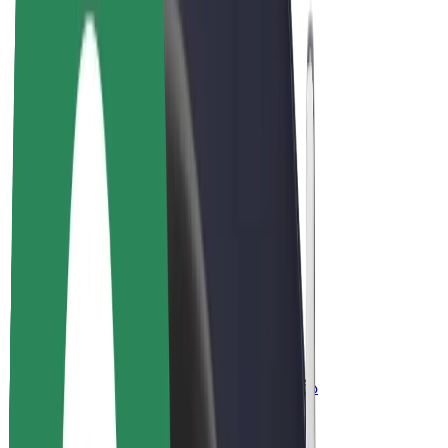
ფრენჩაიზი
კომპანია
ვაკანსიები
Bolt-ის შესახებ
Bolt და ეკომეგობრულობა
ნულოვანი პროექტი
ბლოგი
სიახლეები
ბრენდის გზამკვლევი
მისია
ინვესტორებთან ურთიერთობა
ლიდერობა