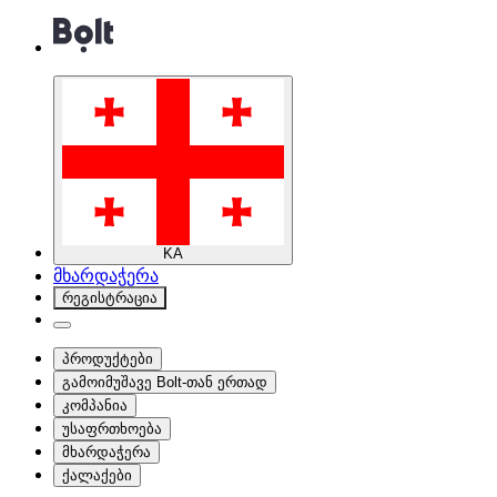
KA
მხარდაჭერა
რეგისტრაცია
პროდუქტები
გამოიმუშავე Bolt-თან ერთად
კომპანია
უსაფრთხოება
მხარდაჭერა
ქალაქები