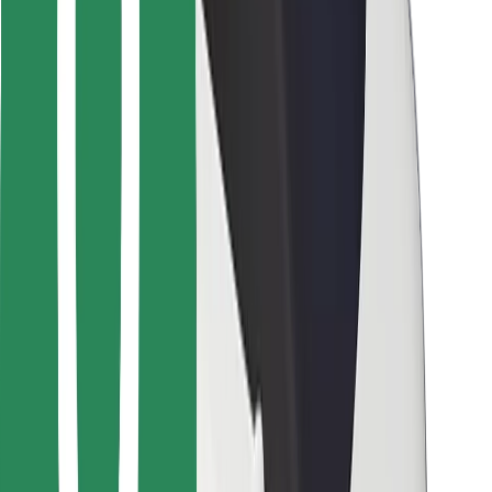
Cookies
უსაფრთხოება
მიიღე მომსახურება რამდენიმე წუთში!
გადმოწერე Bolt
იპოვე შენი საყვარელი კერძები!
გადმოწერე Bolt Food