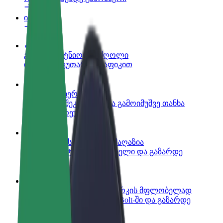
ინფო
გახდი პარტნიორი მძღოლი
იმუშავე საკუთარი გრაფიკით
გახდი კურიერი
შეასრულე შეკვეთები და გამოიმუშვე თანხა
ყოველკვირეულად
დაამატე რესტორანი ან მაღაზია
მოიზიდე მეტი მომხმარებელი და გაზარდე
გაყიდვები
დარეგისტრირდი ავტოპარკის მფლობელად
დაამატე შენი ავტოპარკი Bolt-ში და გაზარდე
შემოსავალი