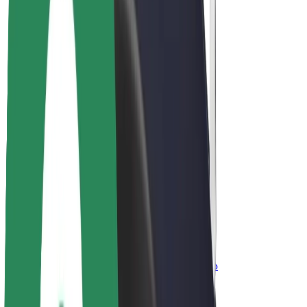
ფრენჩაიზი
კომპანია
ვაკანსიები
Bolt-ის შესახებ
Bolt და ეკომეგობრულობა
ნულოვანი პროექტი
ბლოგი
სიახლეები
ბრენდის გზამკვლევი
მისია
ინვესტორებთან ურთიერთობა
ლიდერობა