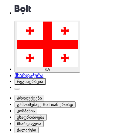
KA
მხარდაჭერა
რეგისტრაცია
პროდუქტები
გამოიმუშავე Bolt-თან ერთად
კომპანია
უსაფრთხოება
მხარდაჭერა
ქალაქები