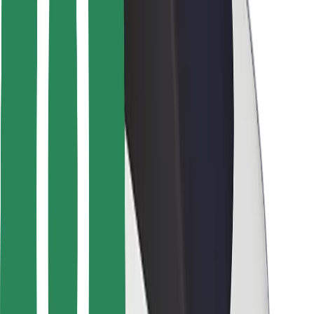
Bolt-ის დასატენი სადგური
მხარდაჭერა
მგზავრებისთვის
მძღოლებისთვის
კურიერებისთვის
Bolt Food
ავტოპარკის მფლობელებისთვის
რესტორნებისთვის
Bolt for Business
სხვა
მომწოდებლები
წესები და პირობები