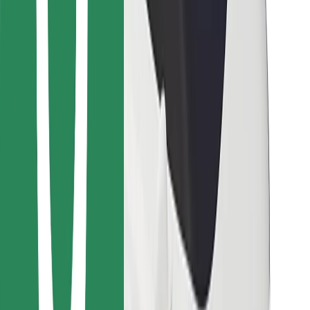
Cookies
უსაფრთხოება
მიიღე მომსახურება რამდენიმე წუთში!
გადმოწერე Bolt
იპოვე შენი საყვარელი კერძები!
გადმოწერე Bolt Food