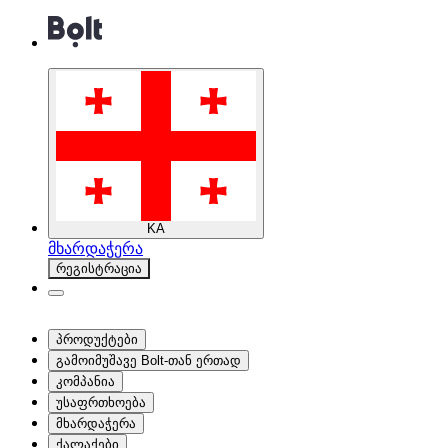
KA
მხარდაჭერა
რეგისტრაცია
პროდუქტები
გამოიმუშავე Bolt-თან ერთად
კომპანია
უსაფრთხოება
მხარდაჭერა
ქალაქები