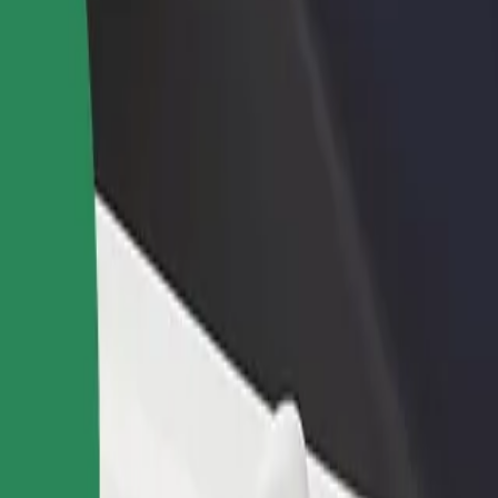
დაამატე რესტორანი ან
დარეგისტრირდი ავტოპარ
ე
მაღაზია
მფლობელად
მოიზიდე მეტი მომხმარებელი
დაამატე შენი ავტოპარკი Bo
და გაზარდე გაყიდვები
და გაზარდე შემოსავალი
 "Sf. Spiridon დან Iulius Mall მდე
us Mall მდე გადაადგილების საუკეთესო გზას ეძებ? აღმოაჩინე ჩვე
გადმოწერე აპლიკაცია