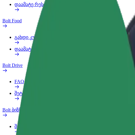
დაამატე რესტორანი ან მაღაზია
Bolt Food
გახდი კურიერი
დაამატე რესტორანი ან მაღაზია
Bolt Drive
FAQ
შეტყობინება ავტომობილზე
Bolt ბიზნესისთვის
შეღავათები