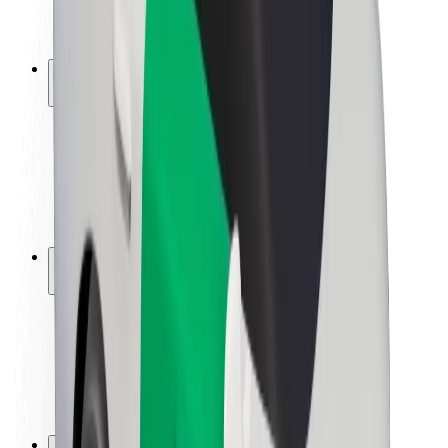
მედია
ურბანული ფონდი
უსაფრთხოება
მგზავრების უსაფრთხოება
მძღოლების უსაფრთხოება
სკუტერის უსაფრთხოება
უსაფრთხოება
ქალაქები
ლოკაციები
ქალაქი უკეთესობისკენ
აეროპორტები
Bolt-ის დასატენი სადგური
მხარდაჭერა