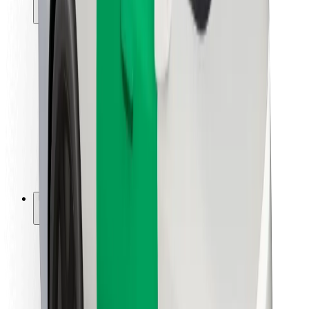
მგზავრებისთვის
მძღოლებისთვის
კურიერებისთვის
Bolt Food
ავტოპარკის მფლობელებისთვის
რესტორნებისთვის
Bolt for Business
სხვა
მომწოდებლები
წესები და პირობები
Cookies
უსაფრთხოება