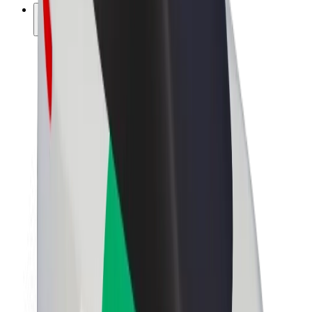
კომპანია
ვაკანსიები
Bolt-ის შესახებ
Bolt და ეკომეგობრულობა
ნულოვანი პროექტი
ბლოგი
სიახლეები
ბრენდის გზამკვლევი
მისია
ინვესტორებთან ურთიერთობა
ლიდერობა
ბრენდი