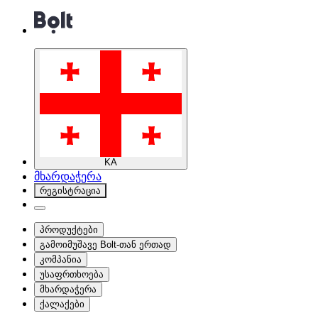
KA
მხარდაჭერა
რეგისტრაცია
პროდუქტები
გამოიმუშავე Bolt-თან ერთად
კომპანია
უსაფრთხოება
მხარდაჭერა
ქალაქები