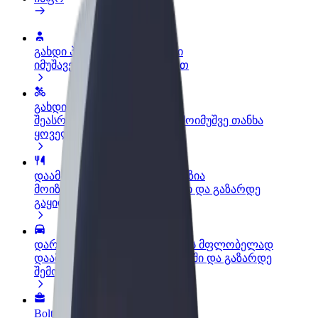
გახდი პარტნიორი მძღოლი
იმუშავე საკუთარი გრაფიკით
გახდი კურიერი
შეასრულე შეკვეთები და გამოიმუშვე თანხა
ყოველკვირეულად
დაამატე რესტორანი ან მაღაზია
მოიზიდე მეტი მომხმარებელი და გაზარდე
გაყიდვები
დარეგისტრირდი ავტოპარკის მფლობელად
დაამატე შენი ავტოპარკი Bolt-ში და გაზარდე
შემოსავალი
Bolt ბიზნესისთვის