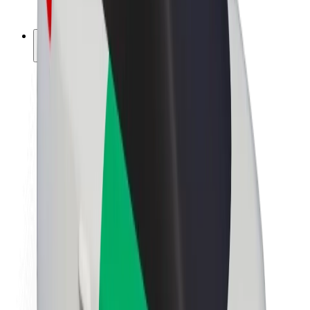
ფრენჩაიზი
კომპანია
ვაკანსიები
Bolt-ის შესახებ
Bolt და ეკომეგობრულობა
ნულოვანი პროექტი
ბლოგი
სიახლეები
ბრენდის გზამკვლევი
მისია
ინვესტორებთან ურთიერთობა
ლიდერობა