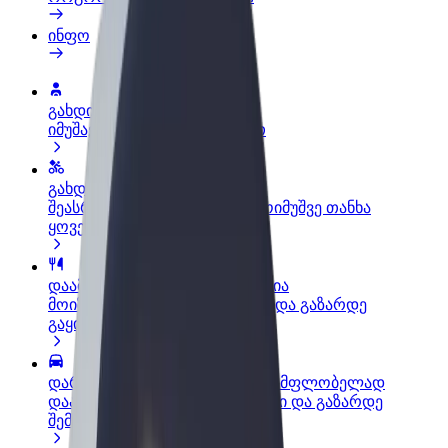
ინფო
გახდი პარტნიორი მძღოლი
იმუშავე საკუთარი გრაფიკით
გახდი კურიერი
შეასრულე შეკვეთები და გამოიმუშვე თანხა
ყოველკვირეულად
დაამატე რესტორანი ან მაღაზია
მოიზიდე მეტი მომხმარებელი და გაზარდე
გაყიდვები
დარეგისტრირდი ავტოპარკის მფლობელად
დაამატე შენი ავტოპარკი Bolt-ში და გაზარდე
შემოსავალი