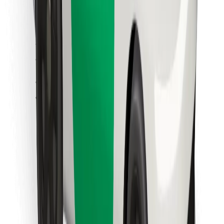
Cookies
უსაფრთხოება
მიიღე მომსახურება რამდენიმე წუთში!
გადმოწერე Bolt
იპოვე შენი საყვარელი კერძები!
გადმოწერე Bolt Food