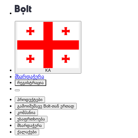
KA
მხარდაჭერა
რეგისტრაცია
პროდუქტები
გამოიმუშავე Bolt-თან ერთად
კომპანია
უსაფრთხოება
მხარდაჭერა
ქალაქები