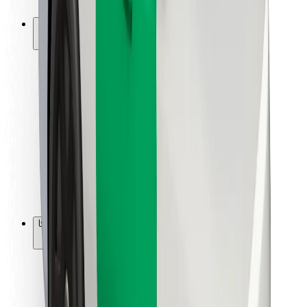
Bolt-ის დასატენი სადგური
მხარდაჭერა
მგზავრებისთვის
მძღოლებისთვის
კურიერებისთვის
Bolt Food
ავტოპარკის მფლობელებისთვის
რესტორნებისთვის
Bolt for Business
სხვა
მომწოდებლები
წესები და პირობები