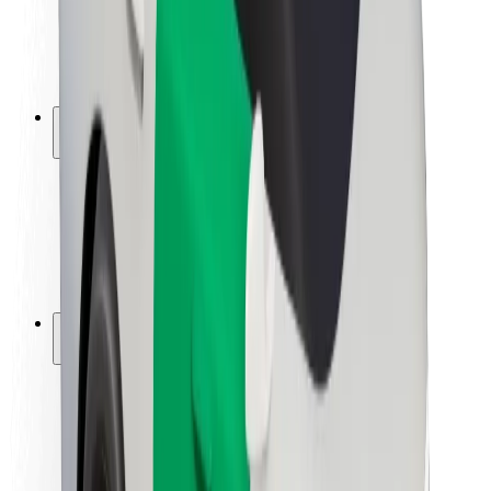
ბრენდი
მედია
ურბანული ფონდი
უსაფრთხოება
მგზავრების უსაფრთხოება
მძღოლების უსაფრთხოება
სკუტერის უსაფრთხოება
უსაფრთხოება
ქალაქები
ლოკაციები
ქალაქი უკეთესობისკენ
აეროპორტები