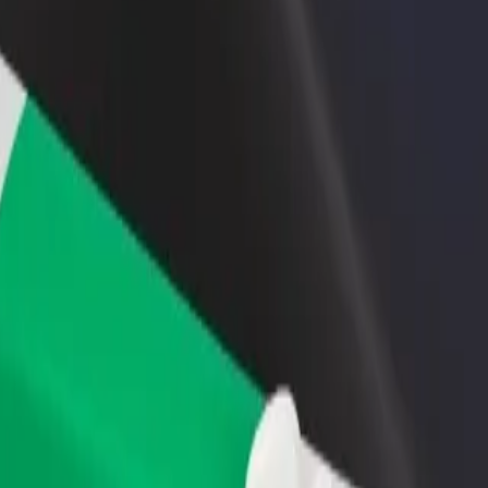
დაამატე რესტორანი ან
დარეგისტრირდი ავტოპარ
ე
მაღაზია
მფლობელად
მოიზიდე მეტი მომხმარებელი
დაამატე შენი ავტოპარკი Bo
და გაზარდე გაყიდვები
და გაზარდე შემოსავალი
shopping center მდე
აადგილების საუკეთესო გზას ეძებ? აღმოაჩინე ჩვენი სერვისები
გადმოწერე აპლიკაცია