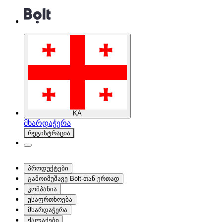
KA
მხარდაჭერა
რეგისტრაცია
პროდუქტები
გამოიმუშავე Bolt-თან ერთად
კომპანია
უსაფრთხოება
მხარდაჭერა
ქალაქები