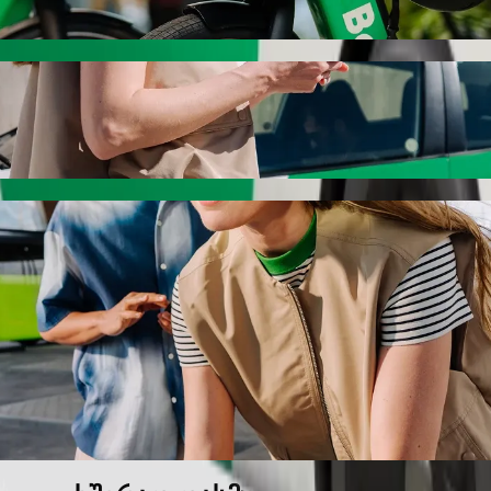
სიპედით
 Lolwe shopping center-მდე Bolt-ით
ას, თუ ეძებ Lolwe shopping center-მდე გადაადგილების საუკ
ა. ნებისმიერ დროს, ჩვენ შენთვის შესაფერის ავტომობილს
დან Lolwe shopping center-მდე მისასვლე
ამდე.
რემიუმ კატეგორია.
საბავშვო სავარძლით.
, სადაც შინაური ცხოველების თან წაყვანა შეიძლება.
მ ფასად Bolt Basic-თან ერთად.