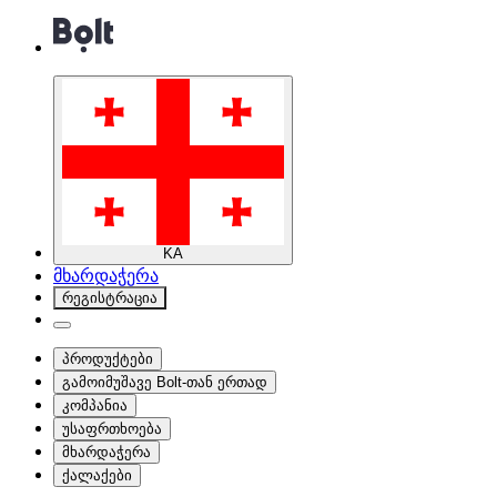
KA
მხარდაჭერა
რეგისტრაცია
პროდუქტები
გამოიმუშავე Bolt-თან ერთად
კომპანია
უსაფრთხოება
მხარდაჭერა
ქალაქები