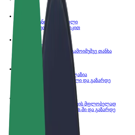
გახდი პარტნიორი მძღოლი
იმუშავე საკუთარი გრაფიკით
გახდი კურიერი
შეასრულე შეკვეთები და გამოიმუშვე თანხა
ყოველკვირეულად
დაამატე რესტორანი ან მაღაზია
მოიზიდე მეტი მომხმარებელი და გაზარდე
გაყიდვები
დარეგისტრირდი ავტოპარკის მფლობელად
დაამატე შენი ავტოპარკი Bolt-ში და გაზარდე
შემოსავალი
Bolt ბიზნესისთვის