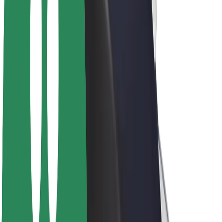
კომპანია
ვაკანსიები
Bolt-ის შესახებ
Bolt და ეკომეგობრულობა
ნულოვანი პროექტი
ბლოგი
სიახლეები
ბრენდის გზამკვლევი
მისია
ინვესტორებთან ურთიერთობა
ლიდერობა
ბრენდი