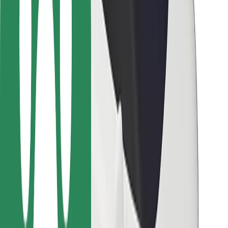
მგზავრებისთვის
მძღოლებისთვის
კურიერებისთვის
Bolt Food
ავტოპარკის მფლობელებისთვის
რესტორნებისთვის
Bolt for Business
სხვა
მომწოდებლები
წესები და პირობები
Cookies
უსაფრთხოება