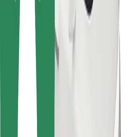
მიიღე მომსახურება რამდენიმე წუთში!
გადმოწერე Bolt
იპოვე შენი საყვარელი კერძები!
გადმოწერე Bolt Food