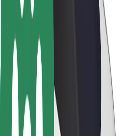
მედია
ურბანული ფონდი
უსაფრთხოება
მგზავრების უსაფრთხოება
მძღოლების უსაფრთხოება
სკუტერის უსაფრთხოება
უსაფრთხოება
ქალაქები
ლოკაციები
ქალაქი უკეთესობისკენ
აეროპორტები
Bolt-ის დასატენი სადგური
მხარდაჭერა