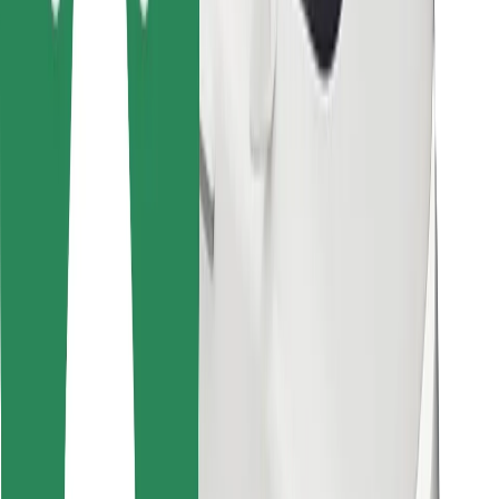
Cookies
უსაფრთხოება
მიიღე მომსახურება რამდენიმე წუთში!
გადმოწერე Bolt
იპოვე შენი საყვარელი კერძები!
გადმოწერე Bolt Food