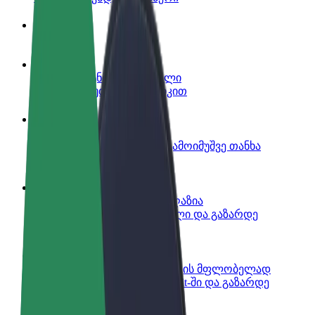
ინფო
გახდი პარტნიორი მძღოლი
იმუშავე საკუთარი გრაფიკით
გახდი კურიერი
შეასრულე შეკვეთები და გამოიმუშვე თანხა
ყოველკვირეულად
დაამატე რესტორანი ან მაღაზია
მოიზიდე მეტი მომხმარებელი და გაზარდე
გაყიდვები
დარეგისტრირდი ავტოპარკის მფლობელად
დაამატე შენი ავტოპარკი Bolt-ში და გაზარდე
შემოსავალი