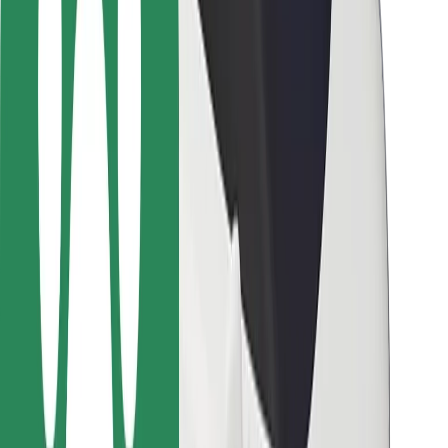
Bolt-ის დასატენი სადგური
მხარდაჭერა
მგზავრებისთვის
მძღოლებისთვის
კურიერებისთვის
Bolt Food
ავტოპარკის მფლობელებისთვის
რესტორნებისთვის
Bolt for Business
სხვა
მომწოდებლები
წესები და პირობები