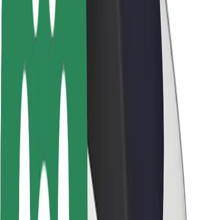
ბრენდი
მედია
ურბანული ფონდი
უსაფრთხოება
მგზავრების უსაფრთხოება
მძღოლების უსაფრთხოება
სკუტერის უსაფრთხოება
უსაფრთხოება
ქალაქები
ლოკაციები
ქალაქი უკეთესობისკენ
აეროპორტები