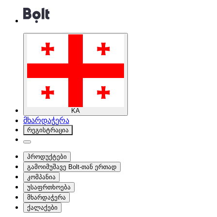
KA
მხარდაჭერა
რეგისტრაცია
პროდუქტები
გამოიმუშავე Bolt-თან ერთად
კომპანია
უსაფრთხოება
მხარდაჭერა
ქალაქები