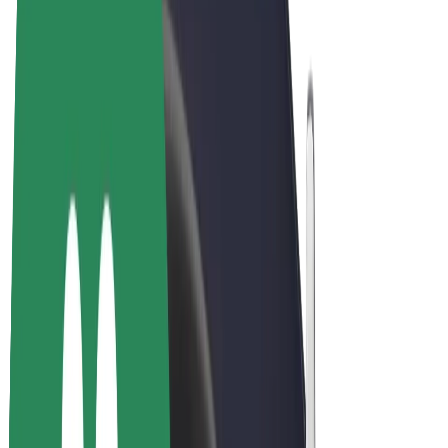
Bolt Market
Bolt Food
Bolt Drive
Bolt ბიზნესისთვის
ელ. ბაიკი
Bolt Plus
გამოიმუშავე Bolt-თან ერთად
მძღოლები
მძღოლის შემოსავლები
კურიერები
კურიერის შემოსავლები
Bolt Food პარტნიორები
ავტოპარკები