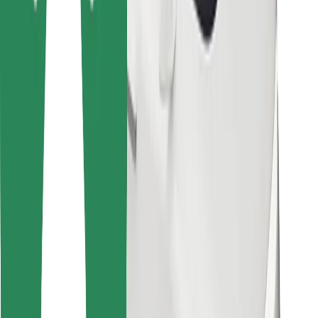
Cookies
უსაფრთხოება
მიიღე მომსახურება რამდენიმე წუთში!
გადმოწერე Bolt
იპოვე შენი საყვარელი კერძები!
გადმოწერე Bolt Food