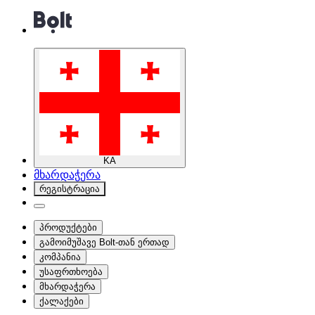
KA
მხარდაჭერა
რეგისტრაცია
პროდუქტები
გამოიმუშავე Bolt-თან ერთად
კომპანია
უსაფრთხოება
მხარდაჭერა
ქალაქები