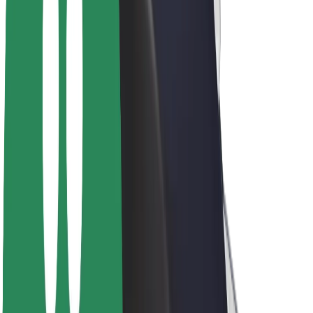
ფრენჩაიზი
კომპანია
ვაკანსიები
Bolt-ის შესახებ
Bolt და ეკომეგობრულობა
ნულოვანი პროექტი
ბლოგი
სიახლეები
ბრენდის გზამკვლევი
მისია
ინვესტორებთან ურთიერთობა
ლიდერობა