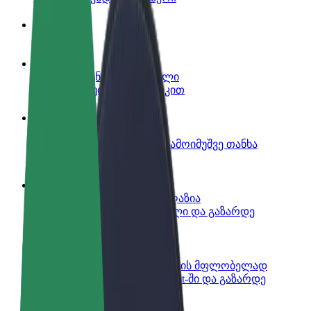
ინფო
გახდი პარტნიორი მძღოლი
იმუშავე საკუთარი გრაფიკით
გახდი კურიერი
შეასრულე შეკვეთები და გამოიმუშვე თანხა
ყოველკვირეულად
დაამატე რესტორანი ან მაღაზია
მოიზიდე მეტი მომხმარებელი და გაზარდე
გაყიდვები
დარეგისტრირდი ავტოპარკის მფლობელად
დაამატე შენი ავტოპარკი Bolt-ში და გაზარდე
შემოსავალი