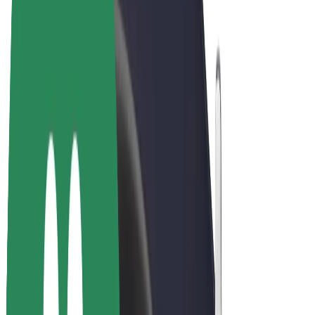
Bolt Market
Bolt Food
Bolt Drive
Bolt ბიზნესისთვის
ელ. ბაიკი
Bolt Plus
გამოიმუშავე Bolt-თან ერთად
მძღოლები
მძღოლის შემოსავლები
კურიერები
კურიერის შემოსავლები
Bolt Food პარტნიორები
ავტოპარკები