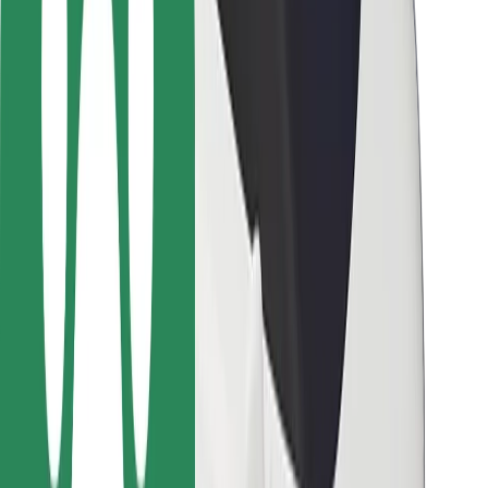
Bolt-ის დასატენი სადგური
მხარდაჭერა
მგზავრებისთვის
მძღოლებისთვის
კურიერებისთვის
Bolt Food
ავტოპარკის მფლობელებისთვის
რესტორნებისთვის
Bolt for Business
სხვა
მომწოდებლები
წესები და პირობები