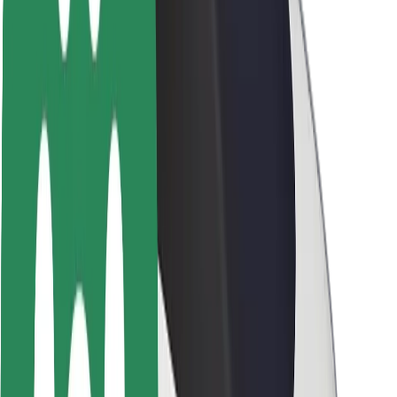
ბრენდი
მედია
ურბანული ფონდი
უსაფრთხოება
მგზავრების უსაფრთხოება
მძღოლების უსაფრთხოება
სკუტერის უსაფრთხოება
უსაფრთხოება
ქალაქები
ლოკაციები
ქალაქი უკეთესობისკენ
აეროპორტები