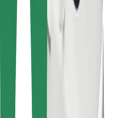
Cookies
უსაფრთხოება
მიიღე მომსახურება რამდენიმე წუთში!
გადმოწერე Bolt
იპოვე შენი საყვარელი კერძები!
გადმოწერე Bolt Food