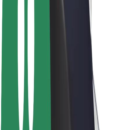
ფრენჩაიზი
კომპანია
ვაკანსიები
Bolt-ის შესახებ
Bolt და ეკომეგობრულობა
ნულოვანი პროექტი
ბლოგი
სიახლეები
ბრენდის გზამკვლევი
მისია
ინვესტორებთან ურთიერთობა
ლიდერობა