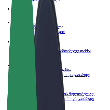
ინფო
გახდი პარტნიორი მძღოლი
იმუშავე საკუთარი გრაფიკით
გახდი კურიერი
შეასრულე შეკვეთები და გამოიმუშვე თანხა
ყოველკვირეულად
დაამატე რესტორანი ან მაღაზია
მოიზიდე მეტი მომხმარებელი და გაზარდე
გაყიდვები
დარეგისტრირდი ავტოპარკის მფლობელად
დაამატე შენი ავტოპარკი Bolt-ში და გაზარდე
შემოსავალი