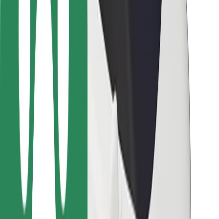
Bolt-ის დასატენი სადგური
მხარდაჭერა
მგზავრებისთვის
მძღოლებისთვის
კურიერებისთვის
Bolt Food
ავტოპარკის მფლობელებისთვის
რესტორნებისთვის
Bolt for Business
სხვა
მომწოდებლები
წესები და პირობები