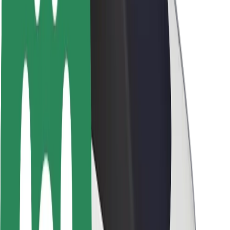
ბრენდი
მედია
ურბანული ფონდი
უსაფრთხოება
მგზავრების უსაფრთხოება
მძღოლების უსაფრთხოება
სკუტერის უსაფრთხოება
უსაფრთხოება
ქალაქები
ლოკაციები
ქალაქი უკეთესობისკენ
აეროპორტები