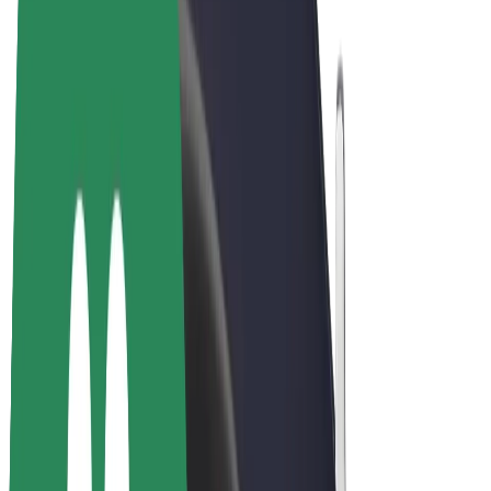
Bolt Market
Bolt Food
Bolt Drive
Bolt ბიზნესისთვის
ელ. ბაიკი
Bolt Plus
გამოიმუშავე Bolt-თან ერთად
მძღოლები
მძღოლის შემოსავლები
კურიერები
კურიერის შემოსავლები
Bolt Food პარტნიორები
ავტოპარკები