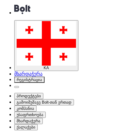
KA
მხარდაჭერა
რეგისტრაცია
პროდუქტები
გამოიმუშავე Bolt-თან ერთად
კომპანია
უსაფრთხოება
მხარდაჭერა
ქალაქები