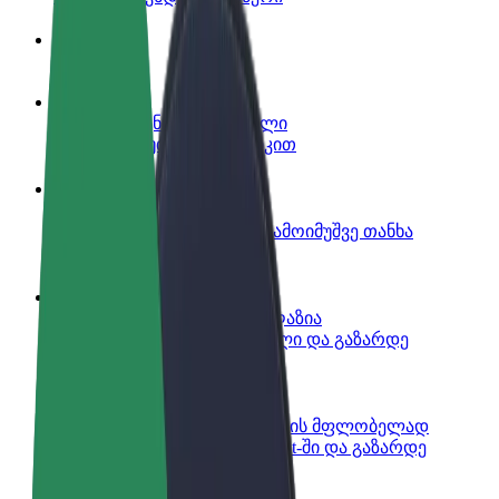
ინფო
გახდი პარტნიორი მძღოლი
იმუშავე საკუთარი გრაფიკით
გახდი კურიერი
შეასრულე შეკვეთები და გამოიმუშვე თანხა
ყოველკვირეულად
დაამატე რესტორანი ან მაღაზია
მოიზიდე მეტი მომხმარებელი და გაზარდე
გაყიდვები
დარეგისტრირდი ავტოპარკის მფლობელად
დაამატე შენი ავტოპარკი Bolt-ში და გაზარდე
შემოსავალი