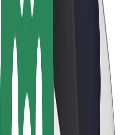
ბრენდი
მედია
ურბანული ფონდი
უსაფრთხოება
მგზავრების უსაფრთხოება
მძღოლების უსაფრთხოება
სკუტერის უსაფრთხოება
უსაფრთხოება
ქალაქები
ლოკაციები
ქალაქი უკეთესობისკენ
აეროპორტები