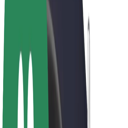
Bolt Market
Bolt Food
Bolt Drive
Bolt ბიზნესისთვის
ელ. ბაიკი
Bolt Plus
გამოიმუშავე Bolt-თან ერთად
მძღოლები
მძღოლის შემოსავლები
კურიერები
კურიერის შემოსავლები
Bolt Food პარტნიორები
ავტოპარკები