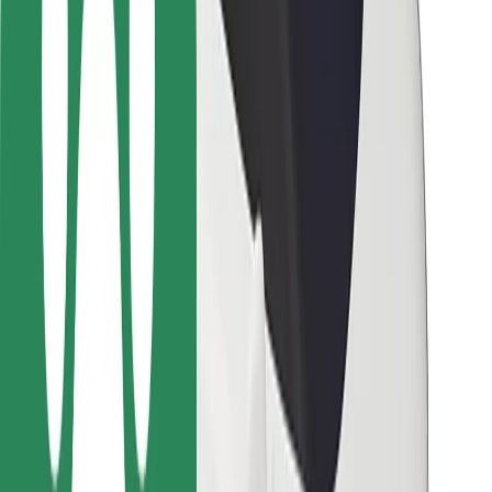
Bolt-ის დასატენი სადგური
მხარდაჭერა
მგზავრებისთვის
მძღოლებისთვის
კურიერებისთვის
Bolt Food
ავტოპარკის მფლობელებისთვის
რესტორნებისთვის
Bolt for Business
სხვა
მომწოდებლები
წესები და პირობები