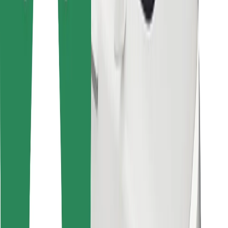
Cookies
უსაფრთხოება
მიიღე მომსახურება რამდენიმე წუთში!
გადმოწერე Bolt
იპოვე შენი საყვარელი კერძები!
გადმოწერე Bolt Food