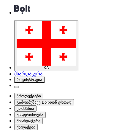
KA
მხარდაჭერა
რეგისტრაცია
პროდუქტები
გამოიმუშავე Bolt-თან ერთად
კომპანია
უსაფრთხოება
მხარდაჭერა
ქალაქები