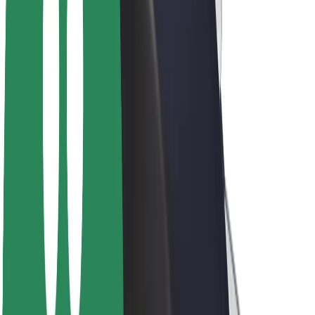
ფრენჩაიზი
კომპანია
ვაკანსიები
Bolt-ის შესახებ
Bolt და ეკომეგობრულობა
ნულოვანი პროექტი
ბლოგი
სიახლეები
ბრენდის გზამკვლევი
მისია
ინვესტორებთან ურთიერთობა
ლიდერობა