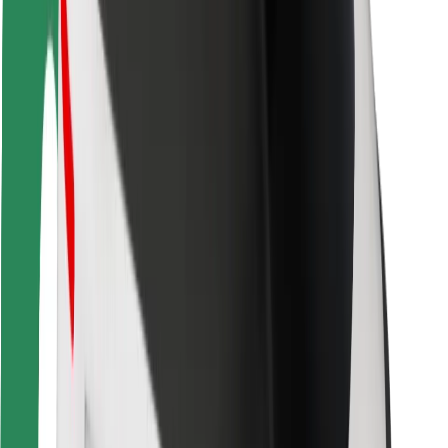
Cookies
უსაფრთხოება
მიიღე მომსახურება რამდენიმე წუთში!
გადმოწერე Bolt
იპოვე შენი საყვარელი კერძები!
გადმოწერე Bolt Food