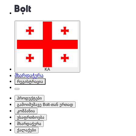
KA
მხარდაჭერა
რეგისტრაცია
პროდუქტები
გამოიმუშავე Bolt-თან ერთად
კომპანია
უსაფრთხოება
მხარდაჭერა
ქალაქები