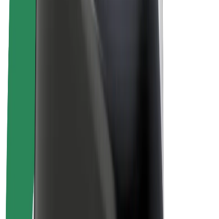
ფრენჩაიზი
კომპანია
ვაკანსიები
Bolt-ის შესახებ
Bolt და ეკომეგობრულობა
ნულოვანი პროექტი
ბლოგი
სიახლეები
ბრენდის გზამკვლევი
მისია
ინვესტორებთან ურთიერთობა
ლიდერობა