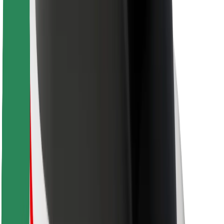
Bolt-ის დასატენი სადგური
მხარდაჭერა
მგზავრებისთვის
მძღოლებისთვის
კურიერებისთვის
Bolt Food
ავტოპარკის მფლობელებისთვის
რესტორნებისთვის
Bolt for Business
სხვა
მომწოდებლები
წესები და პირობები