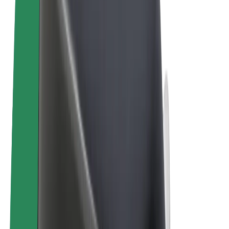
Bolt Market
Bolt Food
Bolt Drive
Bolt ბიზნესისთვის
ელ. ბაიკი
Bolt Plus
გამოიმუშავე Bolt-თან ერთად
მძღოლები
მძღოლის შემოსავლები
კურიერები
კურიერის შემოსავლები
Bolt Food პარტნიორები
ავტოპარკები