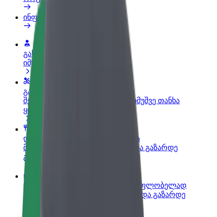
ინფო
გახდი პარტნიორი მძღოლი
იმუშავე საკუთარი გრაფიკით
გახდი კურიერი
შეასრულე შეკვეთები და გამოიმუშვე თანხა
ყოველკვირეულად
დაამატე რესტორანი ან მაღაზია
მოიზიდე მეტი მომხმარებელი და გაზარდე
გაყიდვები
დარეგისტრირდი ავტოპარკის მფლობელად
დაამატე შენი ავტოპარკი Bolt-ში და გაზარდე
შემოსავალი