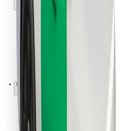
მგზავრებისთვის
მძღოლებისთვის
კურიერებისთვის
Bolt Food
ავტოპარკის მფლობელებისთვის
რესტორნებისთვის
Bolt for Business
სხვა
მომწოდებლები
წესები და პირობები
Cookies
უსაფრთხოება