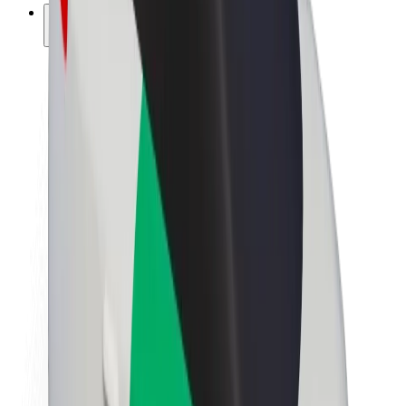
კომპანია
ვაკანსიები
Bolt-ის შესახებ
Bolt და ეკომეგობრულობა
ნულოვანი პროექტი
ბლოგი
სიახლეები
ბრენდის გზამკვლევი
მისია
ინვესტორებთან ურთიერთობა
ლიდერობა
ბრენდი