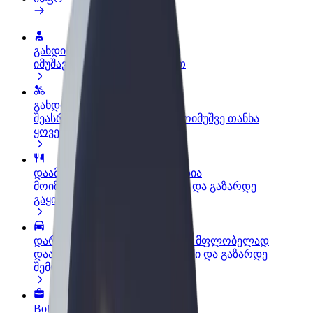
გახდი პარტნიორი მძღოლი
იმუშავე საკუთარი გრაფიკით
გახდი კურიერი
შეასრულე შეკვეთები და გამოიმუშვე თანხა
ყოველკვირეულად
დაამატე რესტორანი ან მაღაზია
მოიზიდე მეტი მომხმარებელი და გაზარდე
გაყიდვები
დარეგისტრირდი ავტოპარკის მფლობელად
დაამატე შენი ავტოპარკი Bolt-ში და გაზარდე
შემოსავალი
Bolt ბიზნესისთვის