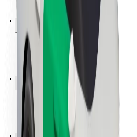
მედია
ურბანული ფონდი
უსაფრთხოება
მგზავრების უსაფრთხოება
მძღოლების უსაფრთხოება
სკუტერის უსაფრთხოება
უსაფრთხოება
ქალაქები
ლოკაციები
ქალაქი უკეთესობისკენ
აეროპორტები
Bolt-ის დასატენი სადგური
მხარდაჭერა