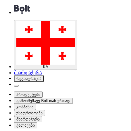
KA
მხარდაჭერა
რეგისტრაცია
პროდუქტები
გამოიმუშავე Bolt-თან ერთად
კომპანია
უსაფრთხოება
მხარდაჭერა
ქალაქები