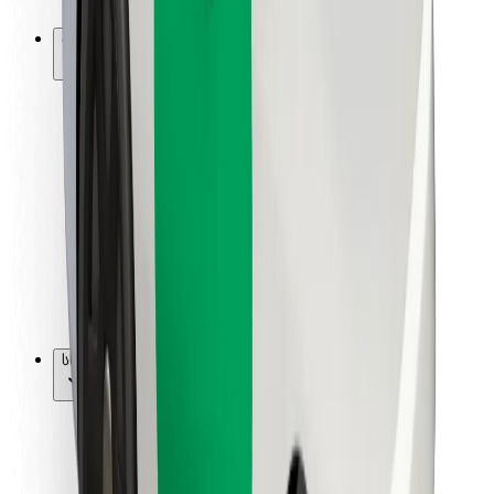
Bolt-ის დასატენი სადგური
მხარდაჭერა
მგზავრებისთვის
მძღოლებისთვის
კურიერებისთვის
Bolt Food
ავტოპარკის მფლობელებისთვის
რესტორნებისთვის
Bolt for Business
სხვა
მომწოდებლები
წესები და პირობები