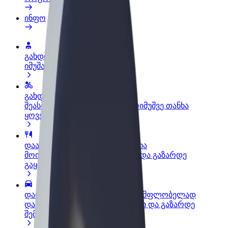
ინფო
გახდი პარტნიორი მძღოლი
იმუშავე საკუთარი გრაფიკით
გახდი კურიერი
შეასრულე შეკვეთები და გამოიმუშვე თანხა
ყოველკვირეულად
დაამატე რესტორანი ან მაღაზია
მოიზიდე მეტი მომხმარებელი და გაზარდე
გაყიდვები
დარეგისტრირდი ავტოპარკის მფლობელად
დაამატე შენი ავტოპარკი Bolt-ში და გაზარდე
შემოსავალი