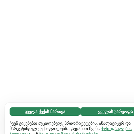
ყველა ქუქის ჩართვა
ყველას უარყოფა
აუცილებელი (65)
აუცილებელი ქუქიები ვებგვერდს გამოყენებადს ხდის და
გაიგეთ მეტი
ჩვენ ვიყენებთ აუცილებელ, პრიორიტეტების, ანალიტიკურ და
საბაზო ფუნქციებს ააქტიურებს, მაგ. გვერდის ნავიგაციას.
მარკეტინგულ ქუქი-ფაილებს. გაეცანით ჩვენს
ქუქი-ფაილების
პოლიტიკას
ან
შეცვალეთ მათი პარამეტრები
.