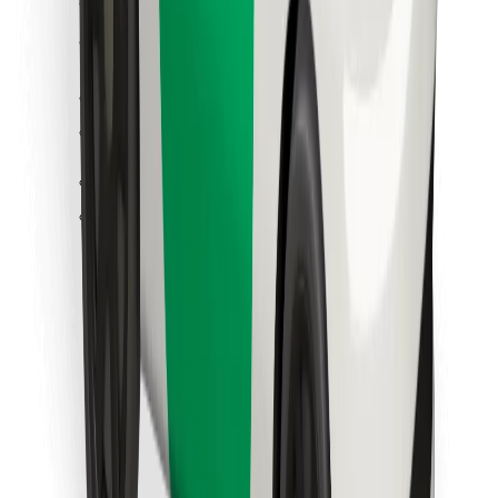
Cookies
უსაფრთხოება
მიიღე მომსახურება რამდენიმე წუთში!
გადმოწერე Bolt
იპოვე შენი საყვარელი კერძები!
გადმოწერე Bolt Food