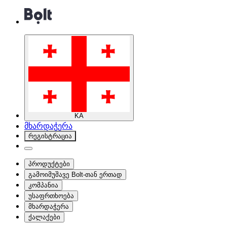
KA
მხარდაჭერა
რეგისტრაცია
პროდუქტები
გამოიმუშავე Bolt-თან ერთად
კომპანია
უსაფრთხოება
მხარდაჭერა
ქალაქები