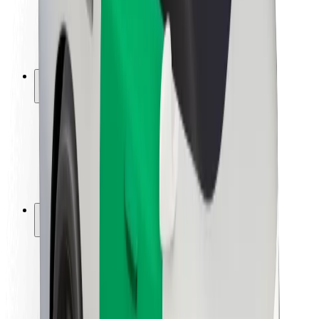
ბრენდი
მედია
ურბანული ფონდი
უსაფრთხოება
მგზავრების უსაფრთხოება
მძღოლების უსაფრთხოება
სკუტერის უსაფრთხოება
უსაფრთხოება
ქალაქები
ლოკაციები
ქალაქი უკეთესობისკენ
აეროპორტები