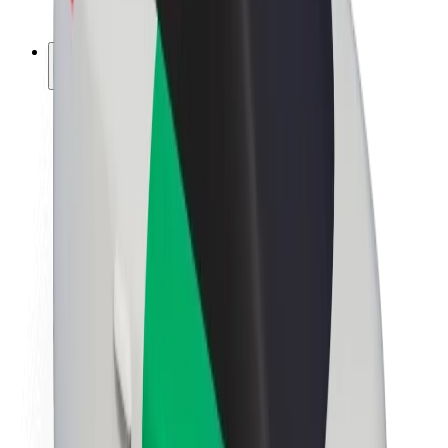
ფრენჩაიზი
კომპანია
ვაკანსიები
Bolt-ის შესახებ
Bolt და ეკომეგობრულობა
ნულოვანი პროექტი
ბლოგი
სიახლეები
ბრენდის გზამკვლევი
მისია
ინვესტორებთან ურთიერთობა
ლიდერობა