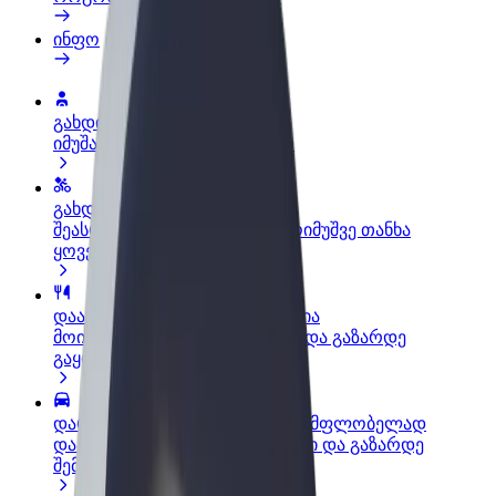
ინფო
გახდი პარტნიორი მძღოლი
იმუშავე საკუთარი გრაფიკით
გახდი კურიერი
შეასრულე შეკვეთები და გამოიმუშვე თანხა
ყოველკვირეულად
დაამატე რესტორანი ან მაღაზია
მოიზიდე მეტი მომხმარებელი და გაზარდე
გაყიდვები
დარეგისტრირდი ავტოპარკის მფლობელად
დაამატე შენი ავტოპარკი Bolt-ში და გაზარდე
შემოსავალი