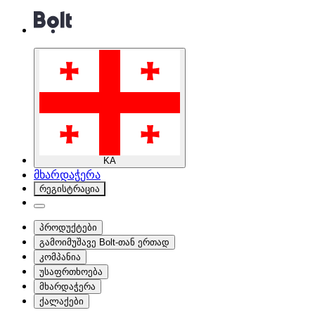
KA
მხარდაჭერა
რეგისტრაცია
პროდუქტები
გამოიმუშავე Bolt-თან ერთად
კომპანია
უსაფრთხოება
მხარდაჭერა
ქალაქები