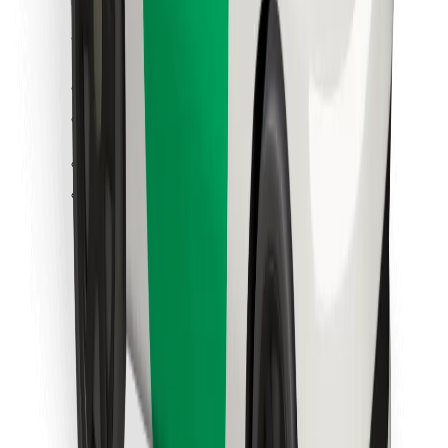
Cookies
უსაფრთხოება
მიიღე მომსახურება რამდენიმე წუთში!
გადმოწერე Bolt
იპოვე შენი საყვარელი კერძები!
გადმოწერე Bolt Food