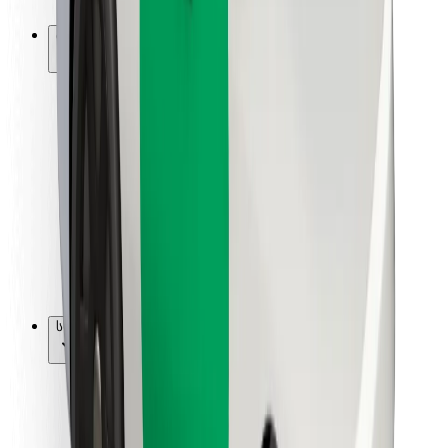
Bolt-ის დასატენი სადგური
მხარდაჭერა
მგზავრებისთვის
მძღოლებისთვის
კურიერებისთვის
Bolt Food
ავტოპარკის მფლობელებისთვის
რესტორნებისთვის
Bolt for Business
სხვა
მომწოდებლები
წესები და პირობები