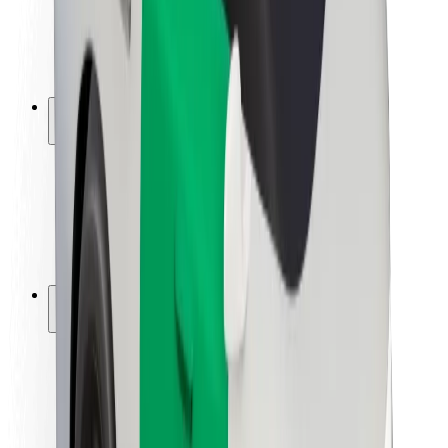
ბრენდი
მედია
ურბანული ფონდი
უსაფრთხოება
მგზავრების უსაფრთხოება
მძღოლების უსაფრთხოება
სკუტერის უსაფრთხოება
უსაფრთხოება
ქალაქები
ლოკაციები
ქალაქი უკეთესობისკენ
აეროპორტები