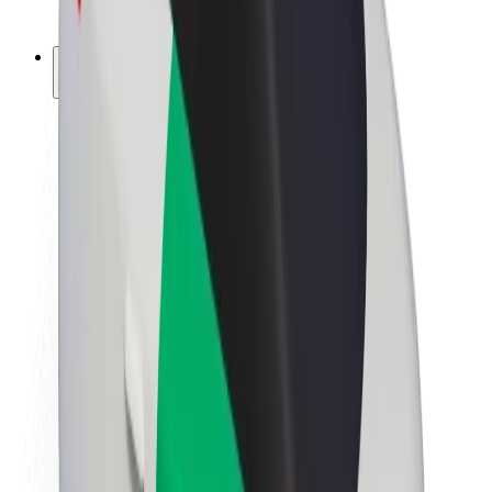
ფრენჩაიზი
კომპანია
ვაკანსიები
Bolt-ის შესახებ
Bolt და ეკომეგობრულობა
ნულოვანი პროექტი
ბლოგი
სიახლეები
ბრენდის გზამკვლევი
მისია
ინვესტორებთან ურთიერთობა
ლიდერობა