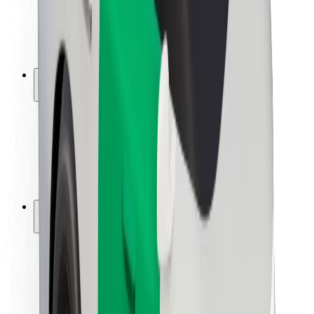
ბრენდი
მედია
ურბანული ფონდი
უსაფრთხოება
მგზავრების უსაფრთხოება
მძღოლების უსაფრთხოება
სკუტერის უსაფრთხოება
უსაფრთხოება
ქალაქები
ლოკაციები
ქალაქი უკეთესობისკენ
აეროპორტები