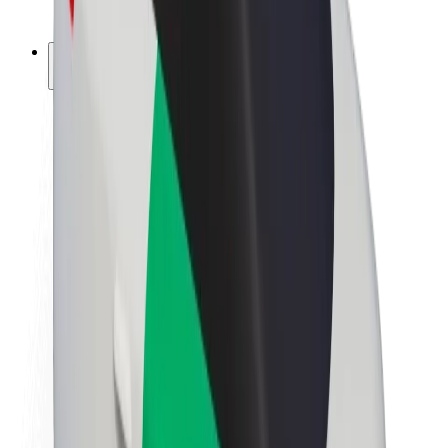
ფრენჩაიზი
კომპანია
ვაკანსიები
Bolt-ის შესახებ
Bolt და ეკომეგობრულობა
ნულოვანი პროექტი
ბლოგი
სიახლეები
ბრენდის გზამკვლევი
მისია
ინვესტორებთან ურთიერთობა
ლიდერობა