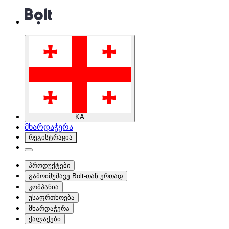
KA
მხარდაჭერა
რეგისტრაცია
პროდუქტები
გამოიმუშავე Bolt-თან ერთად
კომპანია
უსაფრთხოება
მხარდაჭერა
ქალაქები