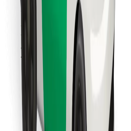
Cookies
უსაფრთხოება
მიიღე მომსახურება რამდენიმე წუთში!
გადმოწერე Bolt
იპოვე შენი საყვარელი კერძები!
გადმოწერე Bolt Food