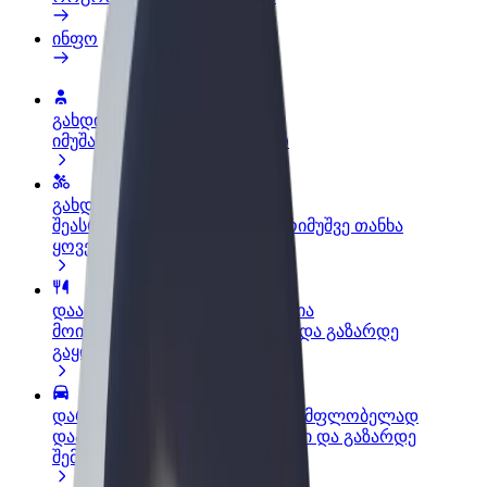
ინფო
გახდი პარტნიორი მძღოლი
იმუშავე საკუთარი გრაფიკით
გახდი კურიერი
შეასრულე შეკვეთები და გამოიმუშვე თანხა
ყოველკვირეულად
დაამატე რესტორანი ან მაღაზია
მოიზიდე მეტი მომხმარებელი და გაზარდე
გაყიდვები
დარეგისტრირდი ავტოპარკის მფლობელად
დაამატე შენი ავტოპარკი Bolt-ში და გაზარდე
შემოსავალი