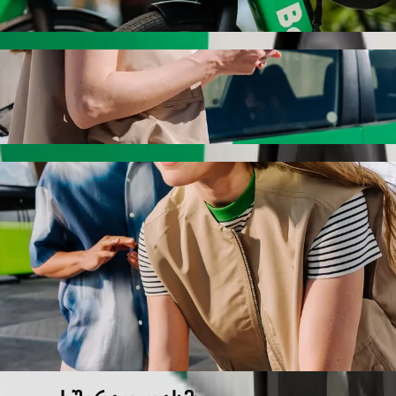
იპედით
დან Superspar Savoy-მდე Bolt-ით
ას, თუ ეძებ Superspar Savoy-მდე გადაადგილების საუკეთესო
ებისმიერ დროს, ჩვენ შენთვის შესაფერის ავტომობილს მოვ
ty-დან Superspar Savoy-მდე მისასვლელად
ამდე.
რემიუმ კატეგორია.
საბავშვო სავარძლით.
, სადაც შინაური ცხოველების თან წაყვანა შეიძლება.
მ ფასად Bolt Basic-თან ერთად.