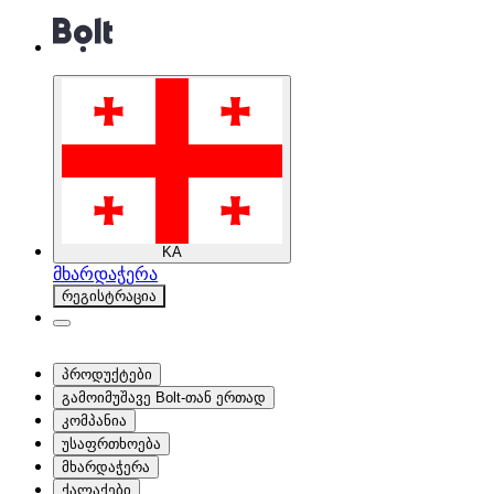
KA
მხარდაჭერა
რეგისტრაცია
პროდუქტები
გამოიმუშავე Bolt-თან ერთად
კომპანია
უსაფრთხოება
მხარდაჭერა
ქალაქები