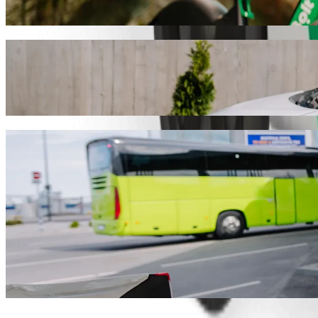
გადაადგილდი Mthatha-ში სკუტერით ან ელექტრო-ველოს
გადმოწერე Bolt
გადაადგილდი Walter Sisulu University-
ჩვენ რეკომენდაციას ვუწევთ Bolt-ის სერვისების გამოყენებ
გაგრძელდება და დაახლოებით 45,70 ZAR ZAR დაჯდება. ნ
გადმოწერე Bolt
Bolt სერვისები Walter Sisulu Universi
ბევრი ბარგი გაქვს? შეუკვეთე XL კატეგორია 6 ადამიან
გჭირდებათ გამორჩეული მგზავრობა? სცადეთ Bolt-ის პ
ბავშვებთან ერთად მგზავრობ? შეუკვეთე ავტომობილი 
შინაური ცხოველი გყავს თან? სცადე ჩვენი მგზავრობები
Assist კატეგორია ადაპტირებულია ეტლისთვის (WAV).
ისიამოვნე კომფორტული ავტომობილებით ხელმისაწვდო
გადმოწერე Bolt