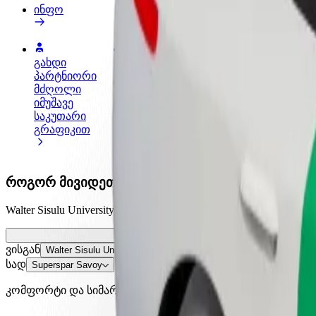
ინფო
გახდი
გახდი კურიერი
პარტნიორი
შეასრულე შეკვეთები და გამოიმუშვ
მძღოლი
თანხა ყოველკვირეულად
იმუშავე
საკუთარი
გრაფიკით
როგორ მივიდეთ Walter Sisulu University დან Sup
Walter Sisulu University დან Superspar Savoy მდე გადაად
ვისგან
Walter Sisulu University
სად
Superspar Savoy
კომფორტი და სიმარტივე შენს ხელთაა!