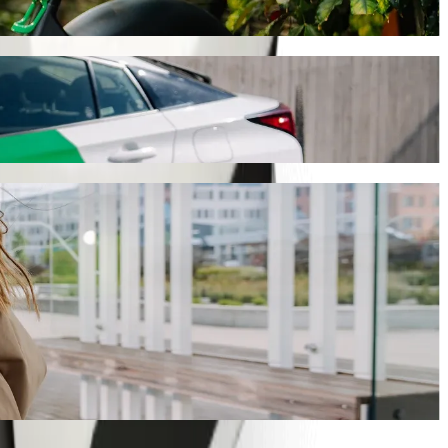
 გზას. Bolt-თან ერთად ეს მგზავრობა დაახლოებით 8 წთ
ძებნით.