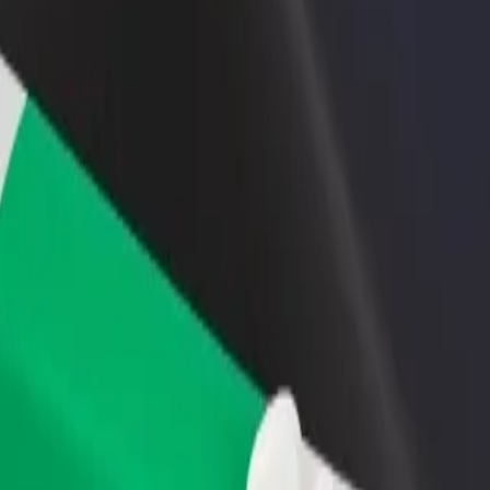
დაამატე რესტორანი ან
დარეგისტრირდი ავტოპარ
ე
მაღაზია
მფლობელად
მოიზიდე მეტი მომხმარებელი
დაამატე შენი ავტოპარკი Bo
და გაზარდე გაყიდვები
და გაზარდე შემოსავალი
erspar Savoy მდე
გილების საუკეთესო გზას ეძებ? აღმოაჩინე ჩვენი სერვისები და
გადმოწერე აპლიკაცია