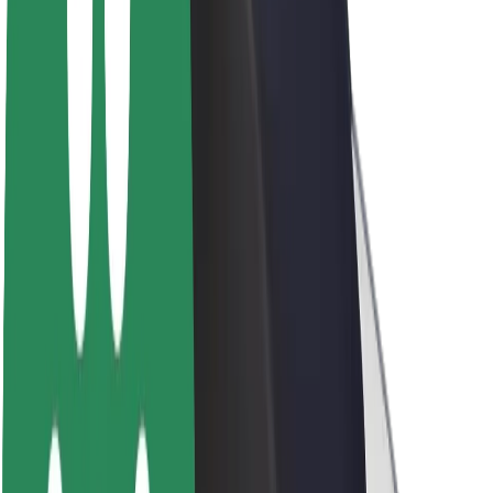
კომპანია
ვაკანსიები
Bolt-ის შესახებ
Bolt და ეკომეგობრულობა
ნულოვანი პროექტი
ბლოგი
სიახლეები
ბრენდის გზამკვლევი
მისია
ინვესტორებთან ურთიერთობა
ლიდერობა
ბრენდი