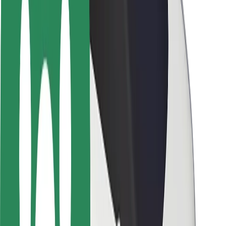
მედია
ურბანული ფონდი
უსაფრთხოება
მგზავრების უსაფრთხოება
მძღოლების უსაფრთხოება
სკუტერის უსაფრთხოება
უსაფრთხოება
ქალაქები
ლოკაციები
ქალაქი უკეთესობისკენ
აეროპორტები
Bolt-ის დასატენი სადგური
მხარდაჭერა