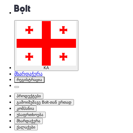
KA
მხარდაჭერა
რეგისტრაცია
პროდუქტები
გამოიმუშავე Bolt-თან ერთად
კომპანია
უსაფრთხოება
მხარდაჭერა
ქალაქები