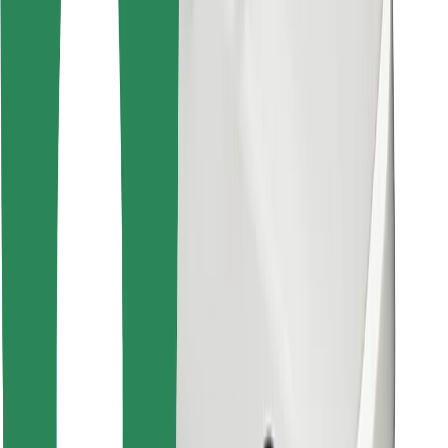
მიიღე მომსახურება რამდენიმე წუთში!
გადმოწერე Bolt
იპოვე შენი საყვარელი კერძები!
გადმოწერე Bolt Food