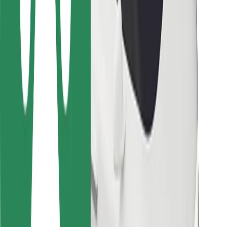
მგზავრებისთვის
მძღოლებისთვის
კურიერებისთვის
Bolt Food
ავტოპარკის მფლობელებისთვის
რესტორნებისთვის
Bolt for Business
სხვა
მომწოდებლები
წესები და პირობები
Cookies
უსაფრთხოება