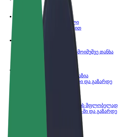
გახდი პარტნიორი მძღოლი
იმუშავე საკუთარი გრაფიკით
გახდი კურიერი
შეასრულე შეკვეთები და გამოიმუშვე თანხა
ყოველკვირეულად
დაამატე რესტორანი ან მაღაზია
მოიზიდე მეტი მომხმარებელი და გაზარდე
გაყიდვები
დარეგისტრირდი ავტოპარკის მფლობელად
დაამატე შენი ავტოპარკი Bolt-ში და გაზარდე
შემოსავალი
Bolt ბიზნესისთვის