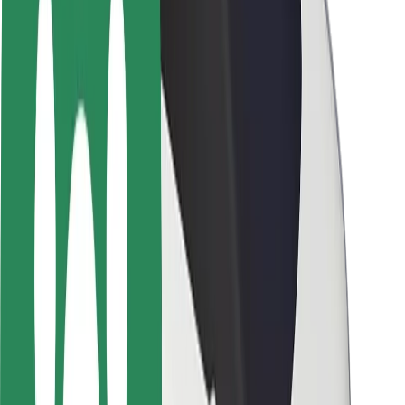
ბრენდი
მედია
ურბანული ფონდი
უსაფრთხოება
მგზავრების უსაფრთხოება
მძღოლების უსაფრთხოება
სკუტერის უსაფრთხოება
უსაფრთხოება
ქალაქები
ლოკაციები
ქალაქი უკეთესობისკენ
აეროპორტები