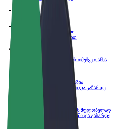
ინფო
გახდი პარტნიორი მძღოლი
იმუშავე საკუთარი გრაფიკით
გახდი კურიერი
შეასრულე შეკვეთები და გამოიმუშვე თანხა
ყოველკვირეულად
დაამატე რესტორანი ან მაღაზია
მოიზიდე მეტი მომხმარებელი და გაზარდე
გაყიდვები
დარეგისტრირდი ავტოპარკის მფლობელად
დაამატე შენი ავტოპარკი Bolt-ში და გაზარდე
შემოსავალი