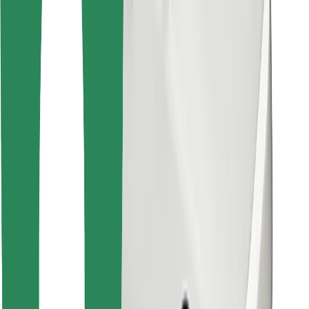
Cookies
უსაფრთხოება
მიიღე მომსახურება რამდენიმე წუთში!
გადმოწერე Bolt
იპოვე შენი საყვარელი კერძები!
გადმოწერე Bolt Food