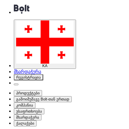
KA
მხარდაჭერა
რეგისტრაცია
პროდუქტები
გამოიმუშავე Bolt-თან ერთად
კომპანია
უსაფრთხოება
მხარდაჭერა
ქალაქები