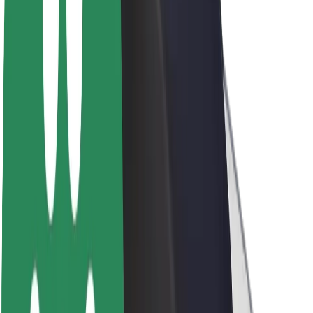
ფრენჩაიზი
კომპანია
ვაკანსიები
Bolt-ის შესახებ
Bolt და ეკომეგობრულობა
ნულოვანი პროექტი
ბლოგი
სიახლეები
ბრენდის გზამკვლევი
მისია
ინვესტორებთან ურთიერთობა
ლიდერობა