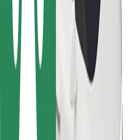
Bolt-ის დასატენი სადგური
მხარდაჭერა
მგზავრებისთვის
მძღოლებისთვის
კურიერებისთვის
Bolt Food
ავტოპარკის მფლობელებისთვის
რესტორნებისთვის
Bolt for Business
სხვა
მომწოდებლები
წესები და პირობები