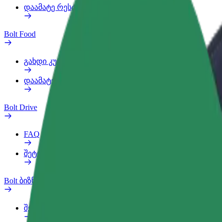
დაამატე რესტორანი ან მაღაზია
Bolt Food
გახდი კურიერი
დაამატე რესტორანი ან მაღაზია
Bolt Drive
FAQ
შეტყობინება ავტომობილზე
Bolt ბიზნესისთვის
შეღავათები