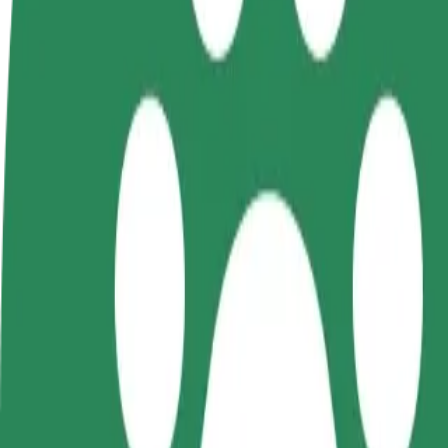
ინფო
გახდი
გახდი კურიერი
პარტნიორი
შეასრულე შეკვეთები და გამოიმუშვ
მძღოლი
თანხა ყოველკვირეულად
იმუშავე
საკუთარი
გრაფიკით
როგორ მივიდეთ Dworzec tymczasowy Olsztyn Głó
Dworzec tymczasowy Olsztyn Główny დან Szpital MSWiA მდ
მგზავრობისთვის.
ვისგან
Dworzec tymczasowy Olsztyn Główny
სად
Szpital MSWiA
კომფორტი და სიმარტივე შენს ხელთაა!