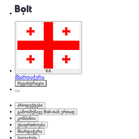
KA
მხარდაჭერა
რეგისტრაცია
პროდუქტები
გამოიმუშავე Bolt-თან ერთად
კომპანია
უსაფრთხოება
მხარდაჭერა
ქალაქები