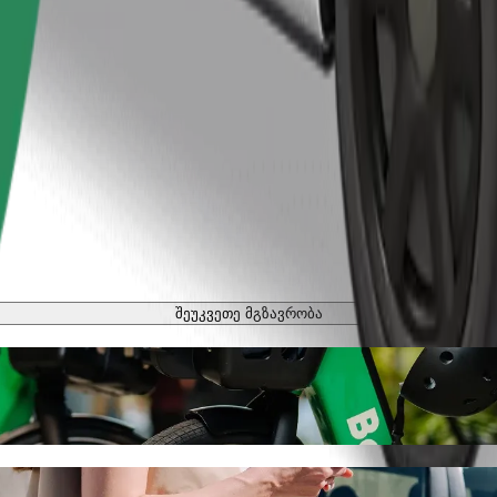
შეუკვეთე მგზავრობა
ბი
ოსიპედით
tyn Główny-დან Szpital MSWiA-მდე Bol