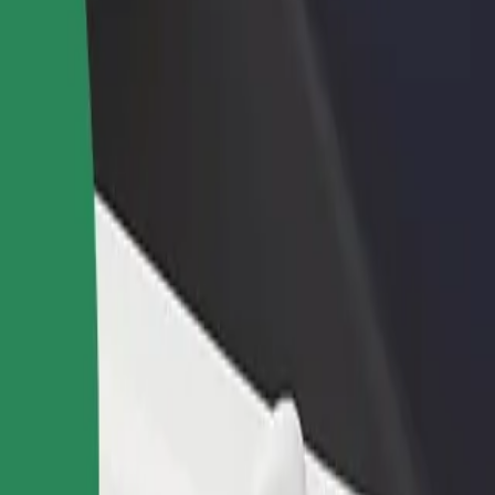
დაამატე რესტორანი ან
დარეგისტრირდი ავტოპარ
ე
მაღაზია
მფლობელად
მოიზიდე მეტი მომხმარებელი
დაამატე შენი ავტოპარკი Bo
და გაზარდე გაყიდვები
და გაზარდე შემოსავალი
wny დან Szpital MSWiA მდე
ე გადაადგილების საუკეთესო გზას ეძებ? აღმოაჩინე ჩვენი სერ
გადმოწერე აპლიკაცია