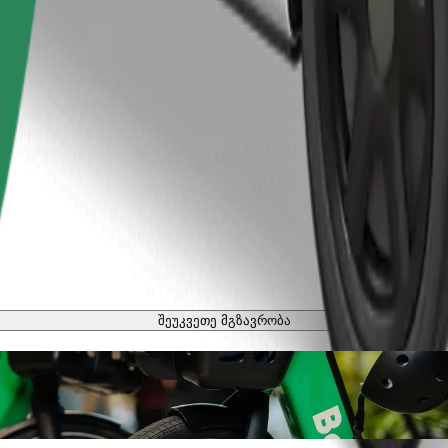
შეუკვეთე მგზავრობა
ბი
ოსიპედით