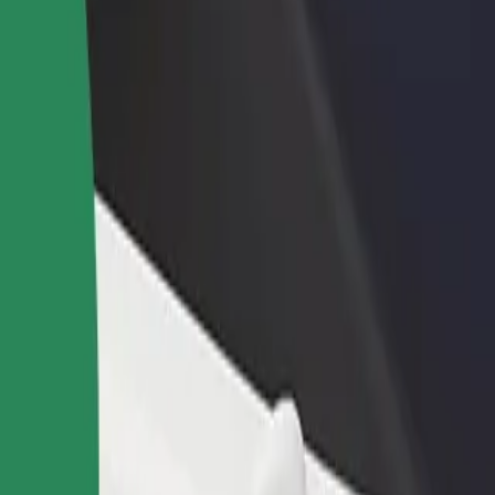
დაამატე რესტორანი ან
დარეგისტრირდი ავტოპარ
ე
მაღაზია
მფლობელად
მოიზიდე მეტი მომხმარებელი
დაამატე შენი ავტოპარკი Bo
და გაზარდე გაყიდვები
და გაზარდე შემოსავალი
ny დან Szpital Wojewódzki მდე
i მდე გადაადგილების საუკეთესო გზას ეძებ? აღმოაჩინე ჩვენი
გადმოწერე აპლიკაცია