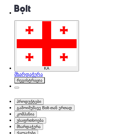
KA
მხარდაჭერა
რეგისტრაცია
პროდუქტები
გამოიმუშავე Bolt-თან ერთად
კომპანია
უსაფრთხოება
მხარდაჭერა
ქალაქები