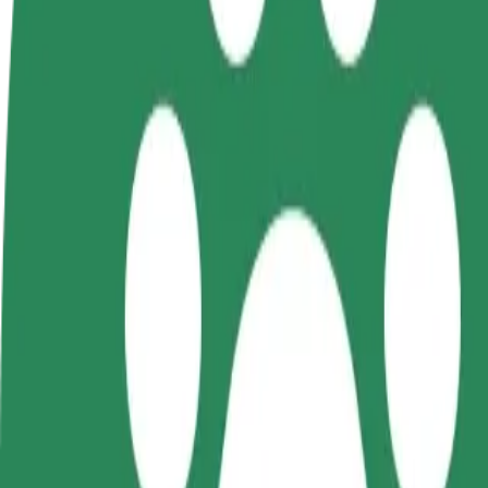
როგორ გავხდე გამომწერი
ინფო
გახდი
გახდი კურიერი
პარტნიორი
შეასრულე შეკვეთები და გამოიმუშვ
მძღოლი
თანხა ყოველკვირეულად
იმუშავე
საკუთარი
გრაფიკით
როგორ მივიდეთ Dworzec tymczasowy Olsztyn Głów
Dworzec tymczasowy Olsztyn Główny დან Szpital Wojewódzk
მგზავრობისთვის.
ვისგან
Dworzec tymczasowy Olsztyn Główny
სად
Szpital Wojewódzki