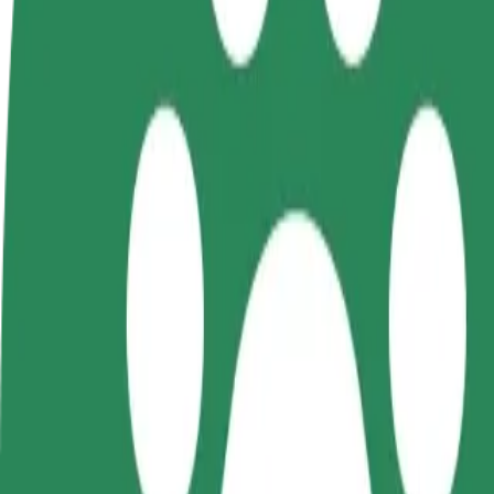
როგორ გავხდე გამომწერი
ინფო
გახდი
გახდი კურიერი
პარტნიორი
შეასრულე შეკვეთები და გამოიმუშვ
მძღოლი
თანხა ყოველკვირეულად
იმუშავე
საკუთარი
გრაფიკით
როგორ მივიდეთ Galeria Warmińska დან Szpital 
Galeria Warmińska დან Szpital Wojewódzki მდე გადაადგილე
ვისგან
Galeria Warmińska
სად
Szpital Wojewódzki