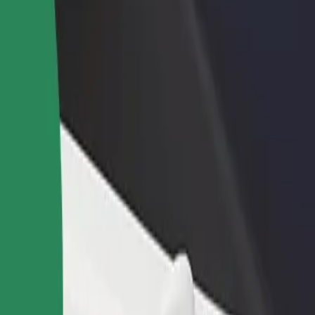
დაამატე რესტორანი ან
დარეგისტრირდი ავტოპარ
ე
მაღაზია
მფლობელად
მოიზიდე მეტი მომხმარებელი
დაამატე შენი ავტოპარკი Bo
და გაზარდე გაყიდვები
და გაზარდე შემოსავალი
Wojewódzki მდე
ბის საუკეთესო გზას ეძებ? აღმოაჩინე ჩვენი სერვისები და იპ
გადმოწერე აპლიკაცია