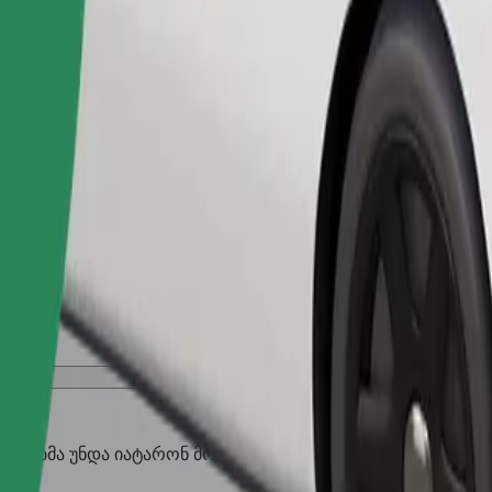
შეუკვეთე მგზავრობა
აღლებმა უნდა იატარონ მორჩი, პატარა ცხოველებს სჭირდებ