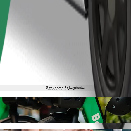
შეუკვეთე მგზავრობა
ბი
ოსიპედით