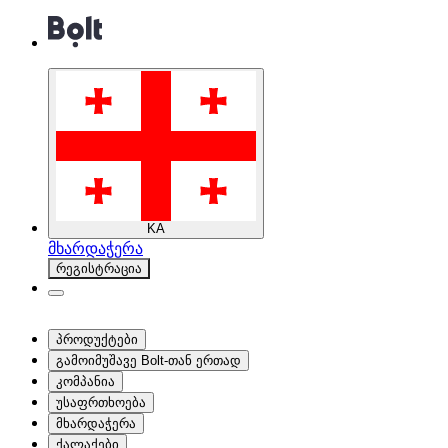
KA
მხარდაჭერა
რეგისტრაცია
პროდუქტები
გამოიმუშავე Bolt-თან ერთად
კომპანია
უსაფრთხოება
მხარდაჭერა
ქალაქები