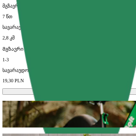
მგზავრობის სავარაუდო დრო
7 წთ
სავარაუდო მანძილი
2,8 კმ
Მგზავრი
1-3
სავარაუდო ფასი
19,30 PLN
სკუტერები ან ელექტრო-ველოსიპედე
გადაადგილდი ოლშტინი-ში სკუტერით ან ელექტრო-ველ
გადმოწერე Bolt