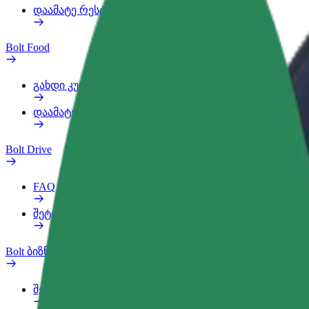
დაამატე რესტორანი ან მაღაზია
Bolt Food
გახდი კურიერი
დაამატე რესტორანი ან მაღაზია
Bolt Drive
FAQ
შეტყობინება ავტომობილზე
Bolt ბიზნესისთვის
შეღავათები