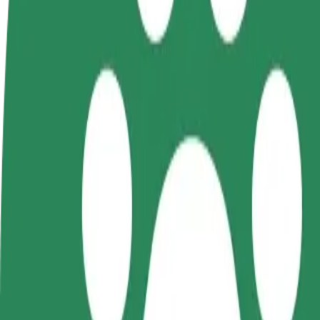
ინფო
გახდი
გახდი კურიერი
პარტნიორი
შეასრულე შეკვეთები და გამოიმუშვ
მძღოლი
თანხა ყოველკვირეულად
იმუშავე
საკუთარი
გრაფიკით
როგორ მივიდეთ Galeria Warmińska დან Olsztyn
Galeria Warmińska დან Olsztyn Główny მდე გადაადგილების
ვისგან
Galeria Warmińska
სად
Olsztyn Główny
კომფორტი და სიმარტივე შენს ხელთაა!