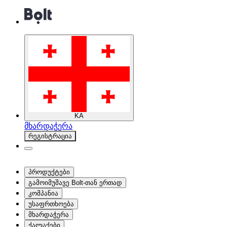
KA
მხარდაჭერა
რეგისტრაცია
პროდუქტები
გამოიმუშავე Bolt-თან ერთად
კომპანია
უსაფრთხოება
მხარდაჭერა
ქალაქები