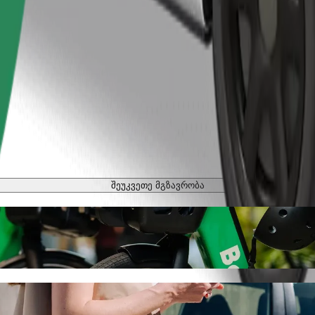
შეუკვეთე მგზავრობა
ბი
ოსიპედით
lsztyn Główny-მდე Bolt-ით