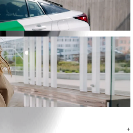
თესო გზას. Bolt-თან ერთად ეს მგზავრობა დაახლოებით 21 წთ
ნით.
სვლელად