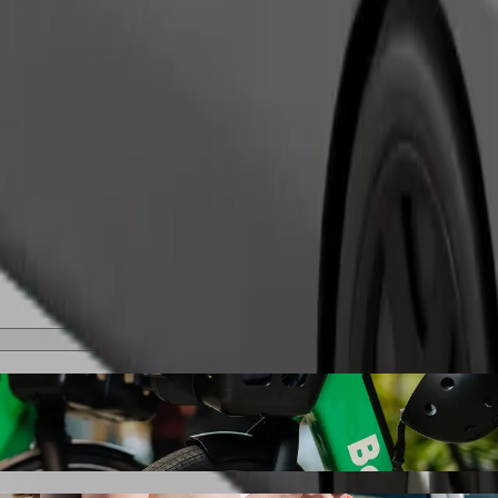
შეუკვეთე მგზავრობა
ბი
იპედით