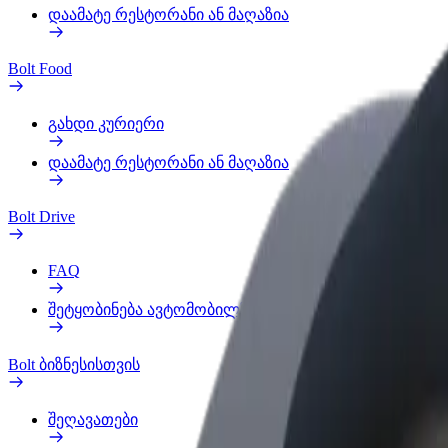
დაამატე რესტორანი ან მაღაზია
Bolt Food
გახდი კურიერი
დაამატე რესტორანი ან მაღაზია
Bolt Drive
FAQ
შეტყობინება ავტომობილზე
Bolt ბიზნესისთვის
შეღავათები