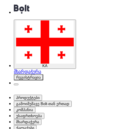
KA
მხარდაჭერა
რეგისტრაცია
პროდუქტები
გამოიმუშავე Bolt-თან ერთად
კომპანია
უსაფრთხოება
მხარდაჭერა
ქალაქები