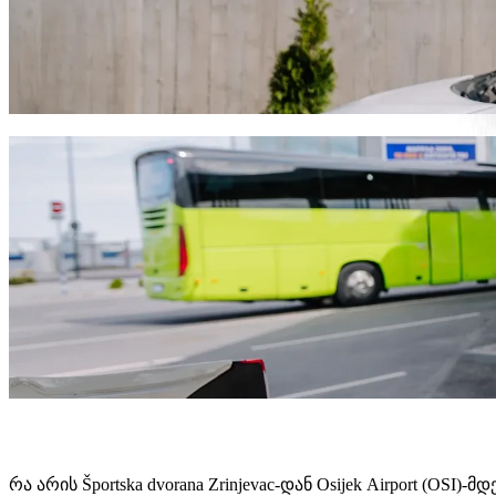
გადაადგილდი Športska dvorana Zrinjeva
ჩვენ რეკომენდაციას ვუწევთ Bolt-ის სერვისების გამოყენებ
გაგრძელდება და დაახლოებით 18,70 € EUR დაჯდება. ნები
გადმოწერე Bolt
Bolt სერვისები Športska dvorana Zrinj
ბევრი ბარგი გაქვს? შეუკვეთე XL კატეგორია 6 ადამიან
გჭირდებათ გამორჩეული მგზავრობა? სცადეთ Bolt-ის პ
ბავშვებთან ერთად მგზავრობ? შეუკვეთე ავტომობილი 
შინაური ცხოველი გყავს თან? სცადე ჩვენი მგზავრობები
Assist კატეგორია ადაპტირებულია ეტლისთვის (WAV).
ისიამოვნე კომფორტული ავტომობილებით ხელმისაწვდო
გადმოწერე Bolt
რა არის Športska dvorana Zrinjevac-დან Osijek Airport (OS