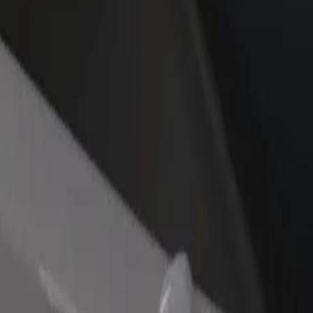
დაამატე რესტორანი ან
დარეგისტრირდი ავტოპარ
ე
მაღაზია
მფლობელად
მოიზიდე მეტი მომხმარებელი
დაამატე შენი ავტოპარკი Bo
და გაზარდე გაყიდვები
და გაზარდე შემოსავალი
sijek Airport (OSI) მდე
გადაადგილების საუკეთესო გზას ეძებ? აღმოაჩინე ჩვენი სერვის
გადმოწერე აპლიკაცია