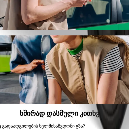
c-დან Osijek Airport (OSI)-მდე Bolt-ით
ას, თუ ეძებ Osijek Airport (OSI)-მდე გადაადგილების საუკე
სმიერ დროს, ჩვენ შენთვის შესაფერის ავტომობილს მოვძებ
evac-დან Osijek Airport (OSI)-მდე მისა
ამდე.
რემიუმ კატეგორია.
საბავშვო სავარძლით.
, სადაც შინაური ცხოველების თან წაყვანა შეიძლება.
მ ფასად Bolt Basic-თან ერთად.
ხშირად დასმული კითხვები
I)-მდე გადაადგილების ხელმისაწვდომი გზა?