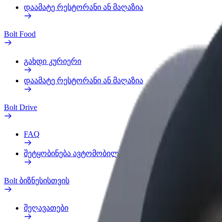
დაამატე რესტორანი ან მაღაზია
Bolt Food
გახდი კურიერი
დაამატე რესტორანი ან მაღაზია
Bolt Drive
FAQ
შეტყობინება ავტომობილზე
Bolt ბიზნესისთვის
შეღავათები