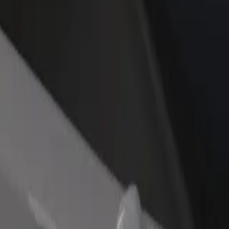
დაამატე რესტორანი ან
დარეგისტრირდი ავტოპარ
ე
მაღაზია
მფლობელად
მოიზიდე მეტი მომხმარებელი
დაამატე შენი ავტოპარკი Bo
და გაზარდე გაყიდვები
და გაზარდე შემოსავალი
venue Mall Osijek მდე
ადაადგილების საუკეთესო გზას ეძებ? აღმოაჩინე ჩვენი სერვისე
გადმოწერე აპლიკაცია