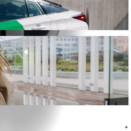
ესო გზას. Bolt-თან ერთად ეს მგზავრობა დაახლოებით 7 წთ
ნით.
ვლელად