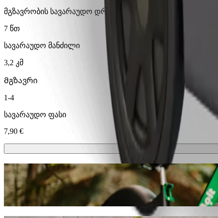
მგზავრობის სავარაუდო დრო
7 წთ
სავარაუდო მანძილი
3,2 კმ
Მგზავრი
1-4
სავარაუდო ფასი
7,90 €
სკუტერები ან ელექტრო-ველოსიპედე
გადაადგილდი ოსიეკი-ში სკუტერით ან ელექტრო-ველოს
გადმოწერე Bolt