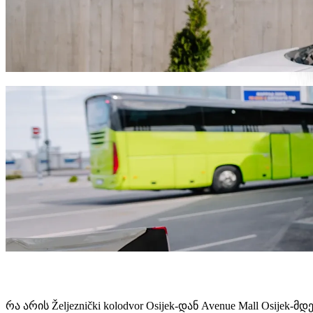
გადაადგილდი Željeznički kolodvor Osij
ჩვენ რეკომენდაციას ვუწევთ Bolt-ის სერვისების გამოყენებ
გაგრძელდება და დაახლოებით 5,10 € EUR დაჯდება. ნების
გადმოწერე Bolt
Bolt სერვისები Željeznički kolodvor O
ბევრი ბარგი გაქვს? შეუკვეთე XL კატეგორია 6 ადამიან
გჭირდებათ გამორჩეული მგზავრობა? სცადეთ Bolt-ის პ
ბავშვებთან ერთად მგზავრობ? შეუკვეთე ავტომობილი 
შინაური ცხოველი გყავს თან? სცადე ჩვენი მგზავრობები
Assist კატეგორია ადაპტირებულია ეტლისთვის (WAV).
ისიამოვნე კომფორტული ავტომობილებით ხელმისაწვდო
გადმოწერე Bolt
რა არის Željeznički kolodvor Osijek-დან Avenue Mall Osije