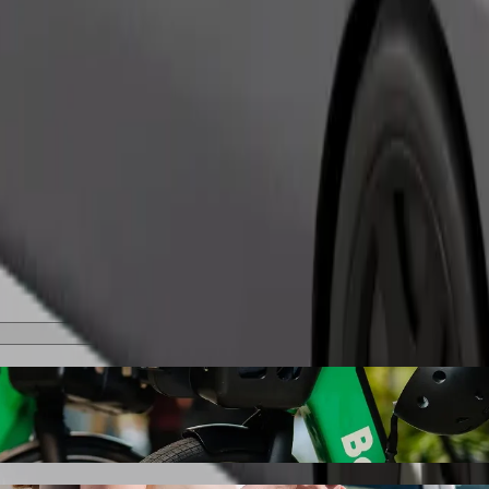
შეუკვეთე მგზავრობა
ბი
იპედით