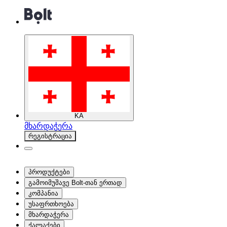
KA
მხარდაჭერა
რეგისტრაცია
პროდუქტები
გამოიმუშავე Bolt-თან ერთად
კომპანია
უსაფრთხოება
მხარდაჭერა
ქალაქები