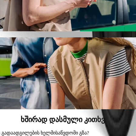
ek-დან Avenue Mall Osijek-მდე Bolt-ით
ას, თუ ეძებ Avenue Mall Osijek-მდე გადაადგილების საუკეთ
მიერ დროს, ჩვენ შენთვის შესაფერის ავტომობილს მოვძებ
sijek-დან Avenue Mall Osijek-მდე მისას
ამდე.
რემიუმ კატეგორია.
საბავშვო სავარძლით.
, სადაც შინაური ცხოველების თან წაყვანა შეიძლება.
მ ფასად Bolt Basic-თან ერთად.
ხშირად დასმული კითხვები
k-მდე გადაადგილების ხელმისაწვდომი გზა?