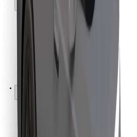
მგზავრებისთვის
მძღოლებისთვის
კურიერებისთვის
Bolt Food
ავტოპარკის მფლობელებისთვის
რესტორნებისთვის
Bolt for Business
სხვა
მომწოდებლები
წესები და პირობები
Cookies
უსაფრთხოება