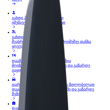
გახდი პარტნიორი მძღოლი
იმუშავე საკუთარი გრაფიკით
გახდი კურიერი
შეასრულე შეკვეთები და გამოიმუშვე თანხა
ყოველკვირეულად
დაამატე რესტორანი ან მაღაზია
მოიზიდე მეტი მომხმარებელი და გაზარდე
გაყიდვები
დარეგისტრირდი ავტოპარკის მფლობელად
დაამატე შენი ავტოპარკი Bolt-ში და გაზარდე
შემოსავალი
Bolt ბიზნესისთვის