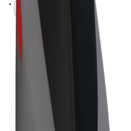
კომპანია
ვაკანსიები
Bolt-ის შესახებ
Bolt და ეკომეგობრულობა
ნულოვანი პროექტი
ბლოგი
სიახლეები
ბრენდის გზამკვლევი
მისია
ინვესტორებთან ურთიერთობა
ლიდერობა
ბრენდი