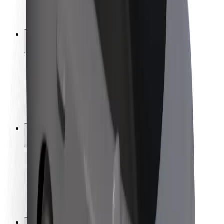
მედია
ურბანული ფონდი
უსაფრთხოება
მგზავრების უსაფრთხოება
მძღოლების უსაფრთხოება
სკუტერის უსაფრთხოება
უსაფრთხოება
ქალაქები
ლოკაციები
ქალაქი უკეთესობისკენ
აეროპორტები
Bolt-ის დასატენი სადგური
მხარდაჭერა