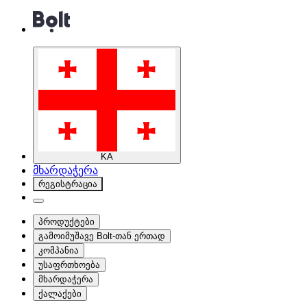
KA
მხარდაჭერა
რეგისტრაცია
პროდუქტები
გამოიმუშავე Bolt-თან ერთად
კომპანია
უსაფრთხოება
მხარდაჭერა
ქალაქები