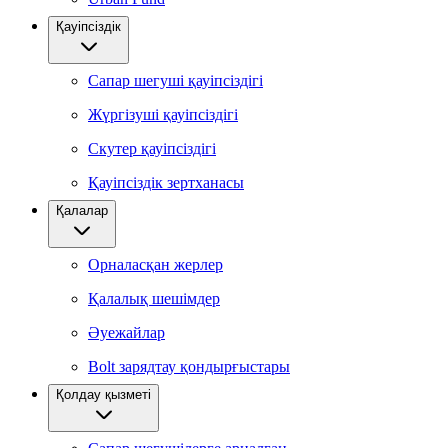
Қауіпсіздік
Сапар шегуші қауіпсіздігі
Жүргізуші қауіпсіздігі
Скутер қауіпсіздігі
Қауіпсіздік зертханасы
Қалалар
Орналасқан жерлер
Қалалық шешімдер
Әуежайлар
Bolt зарядтау қондырғыстары
Қолдау қызметі