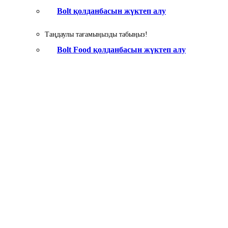
Bolt қолданбасын жүктеп алу
Таңдаулы тағамыңызды табыңыз!
Bolt Food қолданбасын жүктеп алу