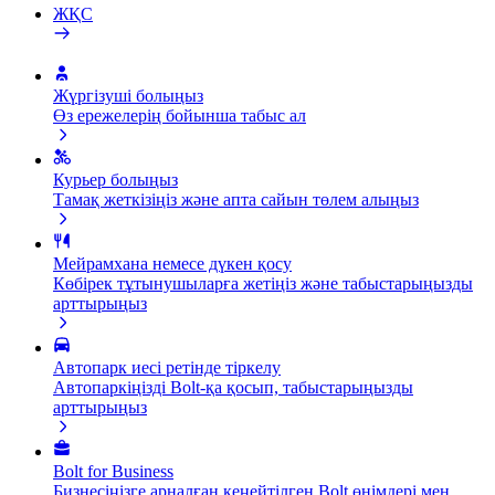
ЖҚС
Жүргізуші болыңыз
Өз ережелерің бойынша табыс ал
Курьер болыңыз
Тамақ жеткізіңіз және апта сайын төлем алыңыз
Мейрамхана немесе дүкен қосу
Көбірек тұтынушыларға жетіңіз және табыстарыңызды
арттырыңыз
Автопарк иесі ретінде тіркелу
Автопаркіңізді Bolt-қа қосып, табыстарыңызды
арттырыңыз
Bolt for Business
Бизнесіңізге арналған кеңейтілген Bolt өнімдері мен