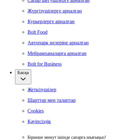
Сапар шегушілерге арналған
Жүргізушілерге арналған
Курьерлерге арналған
Bolt Food
Автопарк иелеріне арналған
Мейрамханаларға арналған
Bolt for Business
Басқа
Жеткізушілер
Шарттар мен талаптар
Cookies
Қауіпсіздік
Бірнеше минут ішінде сапарға шығыңыз!