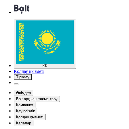
KK
Қолдау қызметі
Тіркелу
Өнімдер
Bolt арқылы табыс табу
Компания
Қауіпсіздік
Қолдау қызметі
Қалалар