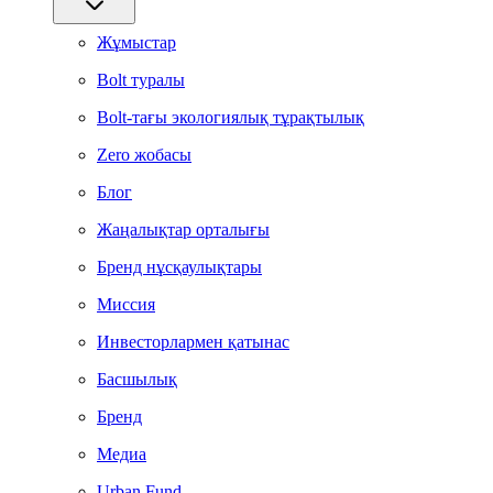
Жұмыстар
Bolt туралы
Bolt-тағы экологиялық тұрақтылық
Zero жобасы
Блог
Жаңалықтар орталығы
Бренд нұсқаулықтары
Миссия
Инвесторлармен қатынас
Басшылық
Бренд
Медиа
Urban Fund