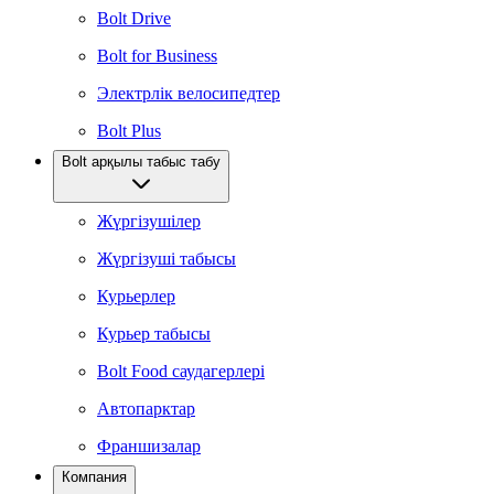
Bolt Drive
Bolt for Business
Электрлік велосипедтер
Bolt Plus
Bolt арқылы табыс табу
Жүргізушілер
Жүргізуші табысы
Курьерлер
Курьер табысы
Bolt Food саудагерлері
Автопарктар
Франшизалар
Компания