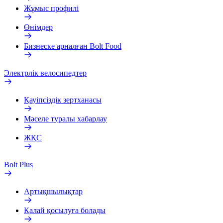
Жұмыс профилі
Өнімдер
Бизнеске арналған Bolt Food
Электрлік велосипедтер
Қауіпсіздік зертханасы
Мәселе туралы хабарлау
ЖҚС
Bolt Plus
Артықшылықтар
Қалай қосылуға болады