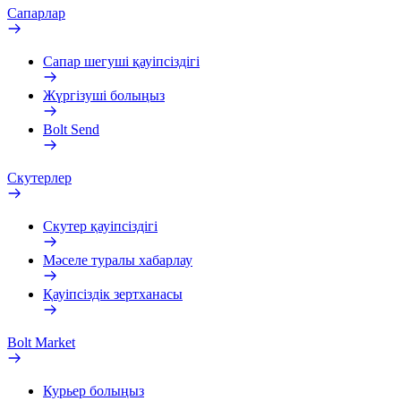
Сапарлар
Сапар шегуші қауіпсіздігі
Жүргізуші болыңыз
Bolt Send
Скутерлер
Скутер қауіпсіздігі
Мәселе туралы хабарлау
Қауіпсіздік зертханасы
Bolt Market
Курьер болыңыз