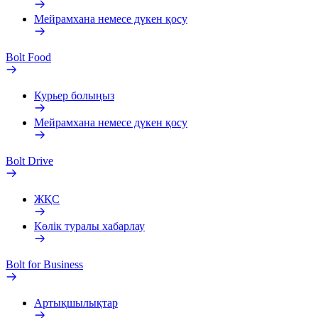
Мейрамхана немесе дүкен қосу
Bolt Food
Курьер болыңыз
Мейрамхана немесе дүкен қосу
Bolt Drive
ЖҚС
Көлік туралы хабарлау
Bolt for Business
Артықшылықтар