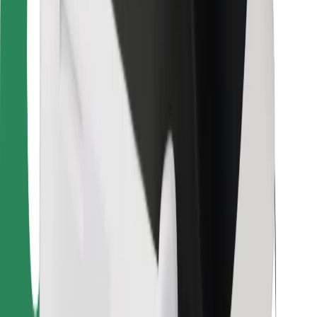
Vairuotojams
Kurjeriams
„Bolt Food“
Automobilių nuomos įmonių savininkams
Restoranams
„Bolt for Business“
Kita
Paslaugų teikėjai
Sąlygos
Slapukai
Saugumas
Automobilis atvyks per kelias minutes!