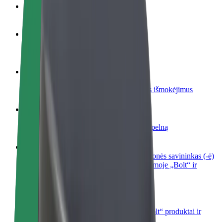
DUK
Tapkite vairuotoju (-a)
Užsidirbkite jums patogiu metu
Tapkite kurjeriu (-e)
Pristatinėkite maistą ir gaukite savaitinius išmokėjimus
Pridėti restoraną ar parduotuvę
Pritraukite daugiau klientų ir padidinkite pelną
Registruotis kaip automobilių nuomos įmonės savininkas (-ė)
Užregistruokite savo automobilius platformoje „Bolt“ ir
padidinkite pajamas
„Bolt for Business“
Atskirų įmonių poreikiams pritaikomi „Bolt“ produktai ir
paslaugos