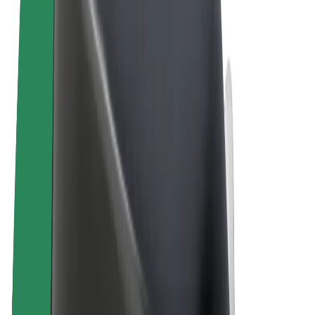
Sąlygos
Privatumas
Slapukai
© 2026 Bolt Technology OÜ
Paslaugos
Kelionės
Paspirtukai
„Bolt Market“
„Bolt Food“
„Bolt Drive“