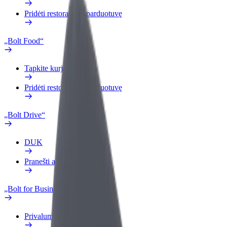
Pridėti restoraną ar parduotuvę
„Bolt Food“
Tapkite kurjeriu (-e)
Pridėti restoraną ar parduotuvę
„Bolt Drive“
DUK
Pranešti apie automobilį
„Bolt for Business“
Privalumai