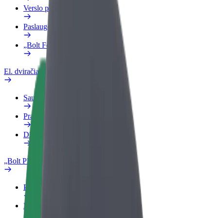
Verslo profilis
Paslaugos
„Bolt Food“ verslui
El. dviračiai
Saugumo laboratorija
Pranešti apie problemą
DUK
„Bolt Plus“
Privalumai
Kaip prisijungti