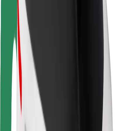
Saugumas
Keleivių saugumas
Vairuotojų saugumas
Paspirtukų saugumas
Saugumo laboratorija
Miestai
Vietovės
Sprendimai miestams
Oro uostai
„Bolt“ įkrovimo stotelės
Pagalba
Keleiviams