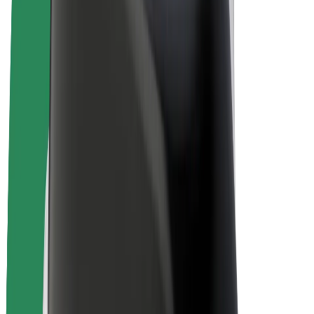
„Bolt for Business“
El. dviračiai
„Bolt Plus“
Užsidirbkite su „Bolt“
Vairuotojai
Vairuotojo pajamos
Kurjeriai
Kurjerio pajamos
„Bolt Food“ restoranai ir parduotuvės
Automobilių nuomos parkai
Franšizės
Apie mus