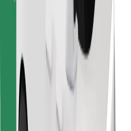
Atsisiųsti programėlę „Bolt“
Raskite savo mėgstamą maistą!
Atsisiųsti programėlę „Bolt Food“