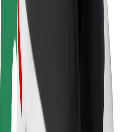
Keleivių saugumas
Vairuotojų saugumas
Paspirtukų saugumas
Saugumo laboratorija
Miestai
Vietovės
Sprendimai miestams
Oro uostai
„Bolt“ įkrovimo stotelės
Pagalba
Keleiviams
Vairuotojams