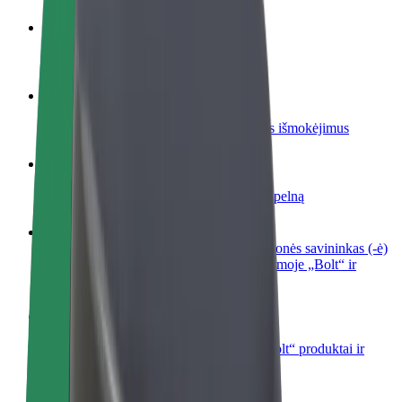
Tapkite vairuotoju (-a)
Užsidirbkite jums patogiu metu
Tapkite kurjeriu (-e)
Pristatinėkite maistą ir gaukite savaitinius išmokėjimus
Pridėti restoraną ar parduotuvę
Pritraukite daugiau klientų ir padidinkite pelną
Registruotis kaip automobilių nuomos įmonės savininkas (-ė)
Užregistruokite savo automobilius platformoje „Bolt“ ir
padidinkite pajamas
„Bolt for Business“
Atskirų įmonių poreikiams pritaikomi „Bolt“ produktai ir
paslaugos