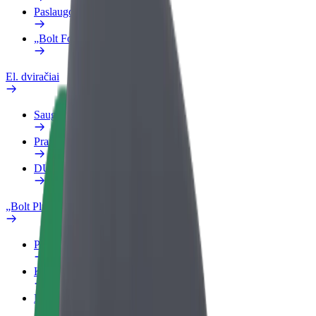
Paslaugos
„Bolt Food“ verslui
El. dviračiai
Saugumo laboratorija
Pranešti apie problemą
DUK
„Bolt Plus“
Privalumai
Kaip prisijungti
DUK