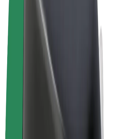
Sąlygos
Privatumas
Slapukai
© 2026 Bolt Technology OÜ
Paslaugos
Kelionės
Paspirtukai
„Bolt Market“
„Bolt Food“
„Bolt Drive“
„Bolt for Business“