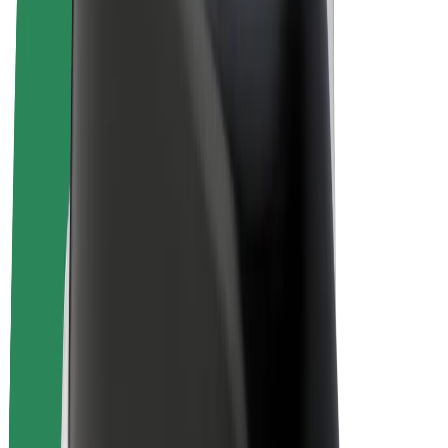
El. dviračiai
„Bolt Plus“
Užsidirbkite su „Bolt“
Vairuotojai
Vairuotojo pajamos
Kurjeriai
Kurjerio pajamos
„Bolt Food“ restoranai ir parduotuvės
Automobilių nuomos parkai
Franšizės
Apie mus
Karjera