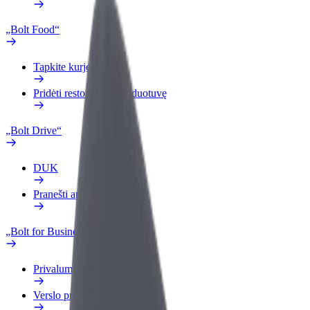
„Bolt Food“
Tapkite kurjeriu (-e)
Pridėti restoraną ar parduotuvę
„Bolt Drive“
DUK
Pranešti apie automobilį
„Bolt for Business“
Privalumai
Verslo profilis