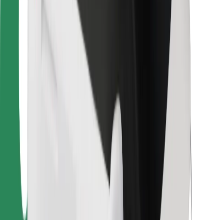
Kurjeriams
„Bolt Food“
Automobilių nuomos įmonių savininkams
Restoranams
„Bolt for Business“
Kita
Paslaugų teikėjai
Sąlygos
Slapukai
Saugumas
Automobilis atvyks per kelias minutes!
Atsisiųsti programėlę „Bolt“