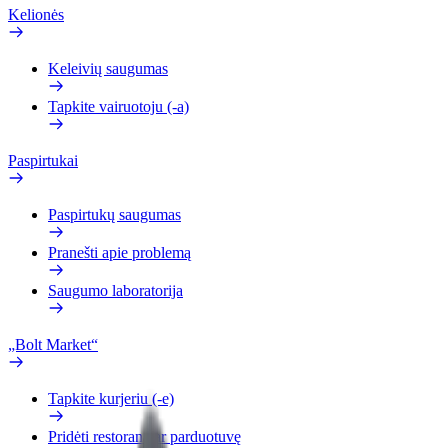
Kelionės
Keleivių saugumas
Tapkite vairuotoju (-a)
Paspirtukai
Paspirtukų saugumas
Pranešti apie problemą
Saugumo laboratorija
„Bolt Market“
Tapkite kurjeriu (-e)
Pridėti restoraną ar parduotuvę