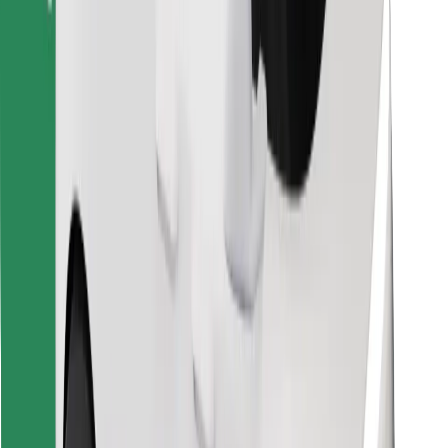
Raskite savo mėgstamą maistą!
Atsisiųsti programėlę „Bolt Food“