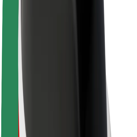
Apie „Bolt“
„Bolt“ tvarumo politika
Projektas „Zero“
Tinklaraštis
Naujienų centras
Prekių ženklo gairės
Misija
Investuotojams
Vadovybė
Prekės ženklas
Žiniasklaidai
„Urban Fund“
Saugumas