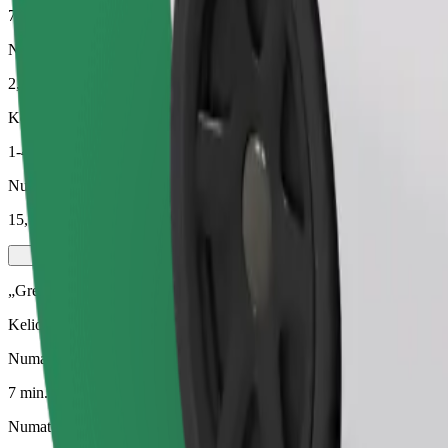
7 min.
Numatomas atstumas
2,9 km
Keleiviai
1-4
Numatoma kaina
15,70 PLN
„Green“
Kelionės hibridinėmis ir elektra varomomis transporto priemonėmis
Numatoma kelionės trukmė
7 min.
Numatomas atstumas