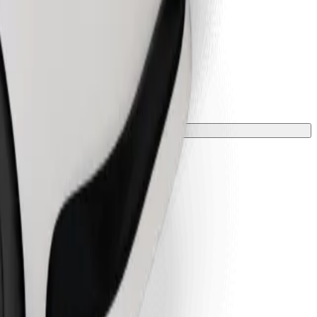
vėle.