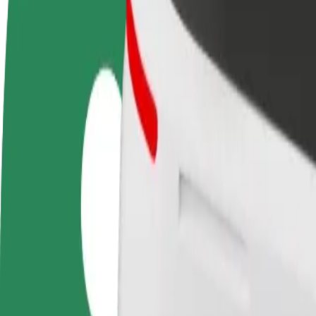
DUK
Tapkite vairuotoju (-
Tapkite kurjeriu (-e)
Pridėti
a)
Pristatinėkite maistą ir gaukite
parduo
Užsidirbkite jums
savaitinius išmokėjimus
Pritrau
patogiu metu
padidin
Kaip nuvykti iš Atrium Biala į Pub Fiction | „Bolt“
Ieškote patogiausio būdo nukeliauti iš Atrium Biala į Pub Fiction? Perž
Iš kur
Atrium Biala
Į
Pub Fiction
Patogumas ir komfortas pasiekiami vos keliais spustelėjimais!
„Bolt“