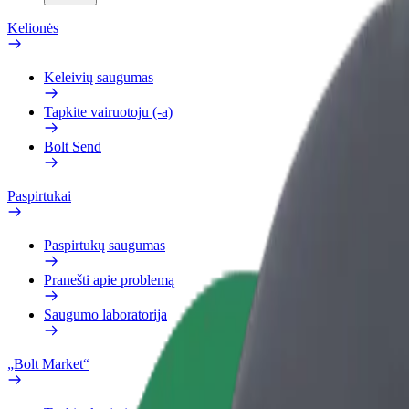
Kelionės
Keleivių saugumas
Tapkite vairuotoju (-a)
Bolt Send
Paspirtukai
Paspirtukų saugumas
Pranešti apie problemą
Saugumo laboratorija
„Bolt Market“