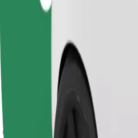
Patikimos kelionės įprastais vidutinio dydžio automobiliais
Numatoma kelionės trukmė
7 min.
Numatomas atstumas
2,9 km
Keleiviai
1-4
Numatoma kaina
11,90 PLN
„Comfort“
Didesni automobiliai, kuriuose daugiau erdvės kojoms ir lagaminams
Numatoma kelionės trukmė