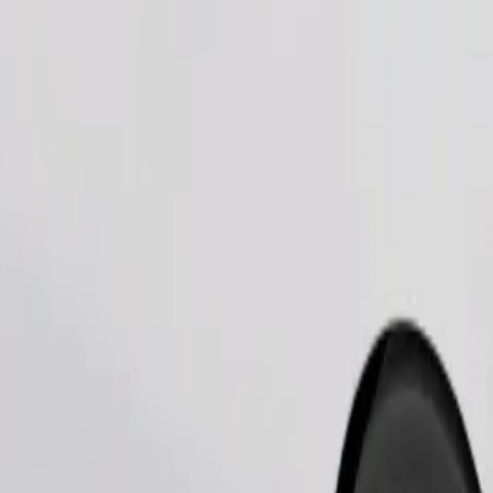
Užsisakyti kelionę