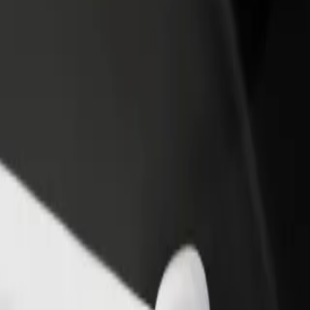
 restoraną ar
Registruotis kaip automobilių nuomos įmonės
tuvę
savininkas (-ė)
kite daugiau klientų ir
Užregistruokite savo automobilius platformoje
kite pelną
„Bolt“ ir padidinkite pajamas
iūrėkite mūsų teikiamas paslaugas ir išsirinkite tinkamiausias jūsų keli
Atsisiųsti programėlę