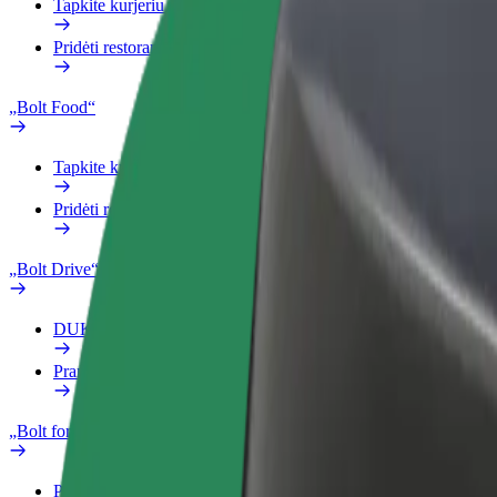
Tapkite kurjeriu (-e)
Pridėti restoraną ar parduotuvę
„Bolt Food“
Tapkite kurjeriu (-e)
Pridėti restoraną ar parduotuvę
„Bolt Drive“
DUK
Pranešti apie automobilį
„Bolt for Business“
Privalumai