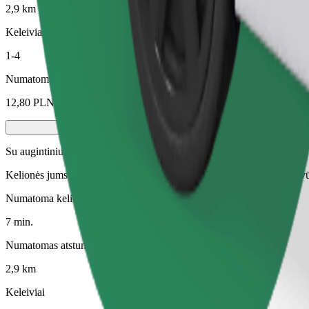
2,9 km
Keleiviai
1-4
Numatoma kaina
12,80 PLN
Su augintiniu
Kelionės jums ir jūsų augintiniui. Šunys turi dėvėti antnukį, maži gyvū
Numatoma kelionės trukmė
7 min.
Numatomas atstumas
2,9 km
Keleiviai