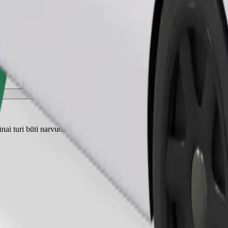
Užsisakyti kelionę
nai turi būti narvuose, o sėdynės turi būti apsaugotos antklode ar pagal