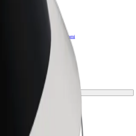
„Bolt for Business“
Atskirų įmonių poreikiams pritaikomi
„Bolt“ produktai ir paslaugos
onei.