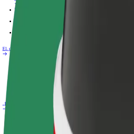
Verslo profilis
Paslaugos
„Bolt Food“ verslui
El. dviračiai
Saugumo laboratorija
Pranešti apie problemą
DUK
„Bolt Plus“
Privalumai
Kaip prisijungti