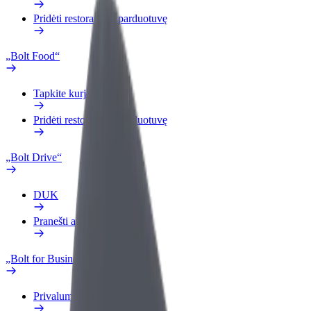
Pridėti restoraną ar parduotuvę
„Bolt Food“
Tapkite kurjeriu (-e)
Pridėti restoraną ar parduotuvę
„Bolt Drive“
DUK
Pranešti apie automobilį
„Bolt for Business“
Privalumai