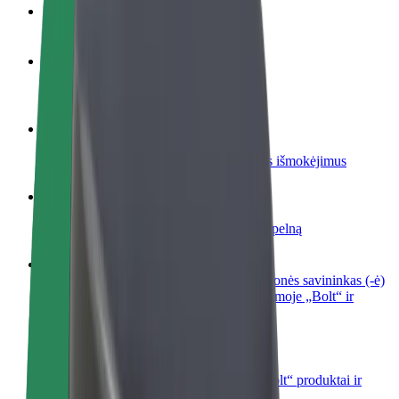
DUK
Tapkite vairuotoju (-a)
Užsidirbkite jums patogiu metu
Tapkite kurjeriu (-e)
Pristatinėkite maistą ir gaukite savaitinius išmokėjimus
Pridėti restoraną ar parduotuvę
Pritraukite daugiau klientų ir padidinkite pelną
Registruotis kaip automobilių nuomos įmonės savininkas (-ė)
Užregistruokite savo automobilius platformoje „Bolt“ ir
padidinkite pajamas
„Bolt for Business“
Atskirų įmonių poreikiams pritaikomi „Bolt“ produktai ir
paslaugos