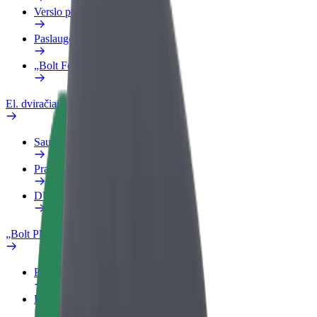
Verslo profilis
Paslaugos
„Bolt Food“ verslui
El. dviračiai
Saugumo laboratorija
Pranešti apie problemą
DUK
„Bolt Plus“
Privalumai
Kaip prisijungti