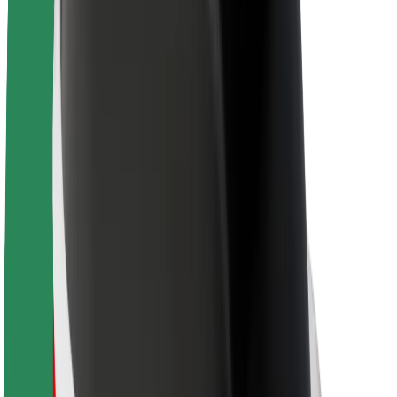
Karjera
Apie „Bolt“
„Bolt“ tvarumo politika
Projektas „Zero“
Tinklaraštis
Naujienų centras
Prekių ženklo gairės
Misija
Investuotojams
Vadovybė
Prekės ženklas
Žiniasklaidai
„Urban Fund“