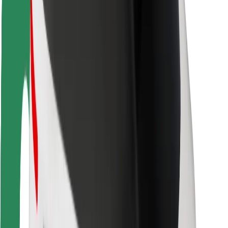
Saugumas
Keleivių saugumas
Vairuotojų saugumas
Paspirtukų saugumas
Saugumo laboratorija
Miestai
Vietovės
Sprendimai miestams
Oro uostai
„Bolt“ įkrovimo stotelės
Pagalba
Keleiviams