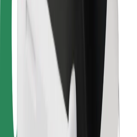
Vairuotojams
Kurjeriams
„Bolt Food“
Automobilių nuomos įmonių savininkams
Restoranams
„Bolt for Business“
Kita
Paslaugų teikėjai
Sąlygos
Slapukai
Saugumas
Automobilis atvyks per kelias minutes!