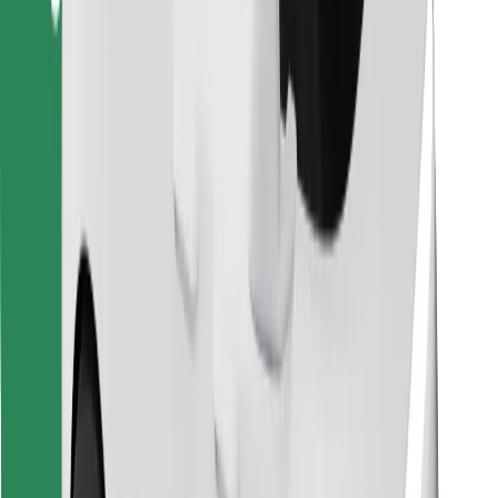
Atsisiųsti programėlę „Bolt“
Raskite savo mėgstamą maistą!
Atsisiųsti programėlę „Bolt Food“