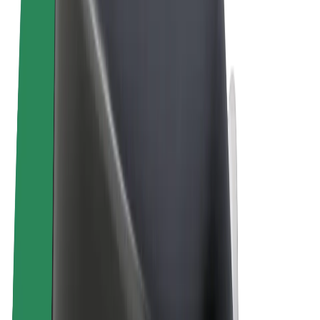
Sąlygos
Privatumas
Slapukai
© 2026 Bolt Technology OÜ
Paslaugos
Kelionės
Paspirtukai
„Bolt Market“
„Bolt Food“
„Bolt Drive“