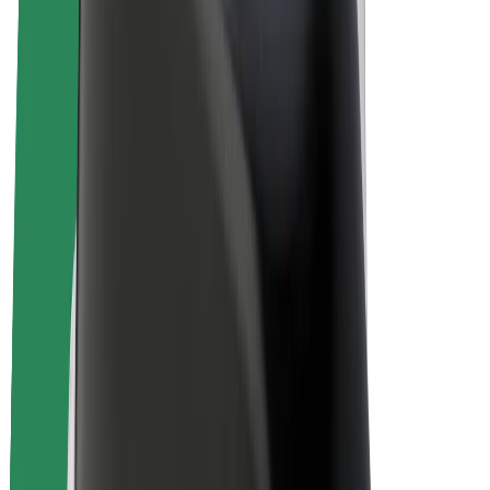
„Bolt for Business“
El. dviračiai
„Bolt Plus“
Užsidirbkite su „Bolt“
Vairuotojai
Vairuotojo pajamos
Kurjeriai
Kurjerio pajamos
„Bolt Food“ restoranai ir parduotuvės
Automobilių nuomos parkai
Franšizės
Apie mus