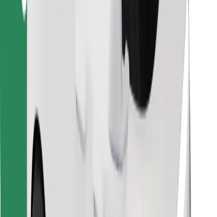
Atsisiųsti programėlę „Bolt“
Raskite savo mėgstamą maistą!
Atsisiųsti programėlę „Bolt Food“