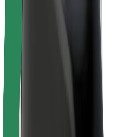
„Bolt for Business“
El. dviračiai
„Bolt Plus“
Užsidirbkite su „Bolt“
Vairuotojai
Vairuotojo pajamos
Kurjeriai
Kurjerio pajamos
„Bolt Food“ restoranai ir parduotuvės
Automobilių nuomos parkai
Franšizės
Apie mus