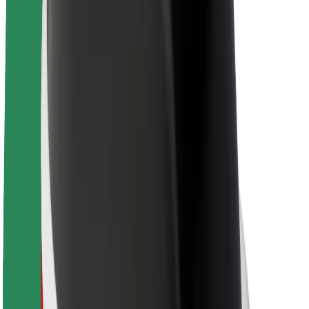
Karjera
Apie „Bolt“
„Bolt“ tvarumo politika
Projektas „Zero“
Tinklaraštis
Naujienų centras
Prekių ženklo gairės
Misija
Investuotojams
Vadovybė
Prekės ženklas
Žiniasklaidai
„Urban Fund“