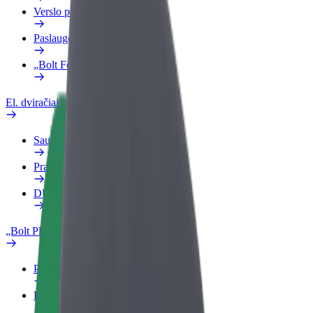
Verslo profilis
Paslaugos
„Bolt Food“ verslui
El. dviračiai
Saugumo laboratorija
Pranešti apie problemą
DUK
„Bolt Plus“
Privalumai
Kaip prisijungti