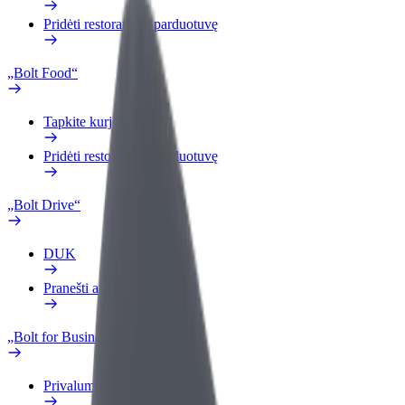
Pridėti restoraną ar parduotuvę
„Bolt Food“
Tapkite kurjeriu (-e)
Pridėti restoraną ar parduotuvę
„Bolt Drive“
DUK
Pranešti apie automobilį
„Bolt for Business“
Privalumai