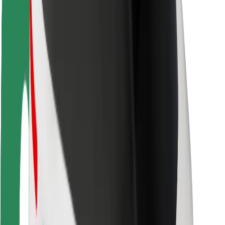
Saugumas
Keleivių saugumas
Vairuotojų saugumas
Paspirtukų saugumas
Saugumo laboratorija
Miestai
Vietovės
Sprendimai miestams
Oro uostai
„Bolt“ įkrovimo stotelės
Pagalba
Keleiviams