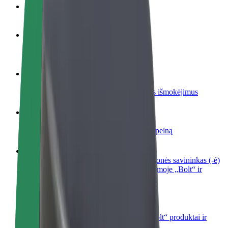
DUK
Tapkite vairuotoju (-a)
Užsidirbkite jums patogiu metu
Tapkite kurjeriu (-e)
Pristatinėkite maistą ir gaukite savaitinius išmokėjimus
Pridėti restoraną ar parduotuvę
Pritraukite daugiau klientų ir padidinkite pelną
Registruotis kaip automobilių nuomos įmonės savininkas (-ė)
Užregistruokite savo automobilius platformoje „Bolt“ ir
padidinkite pajamas
„Bolt for Business“
Atskirų įmonių poreikiams pritaikomi „Bolt“ produktai ir
paslaugos