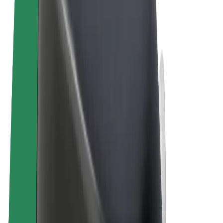
Sąlygos
Privatumas
Slapukai
© 2026 Bolt Technology OÜ
Paslaugos
Kelionės
Paspirtukai
„Bolt Market“
„Bolt Food“
„Bolt Drive“