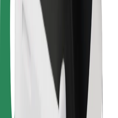
Vairuotojams
Kurjeriams
„Bolt Food“
Automobilių nuomos įmonių savininkams
Restoranams
„Bolt for Business“
Kita
Paslaugų teikėjai
Sąlygos
Slapukai
Saugumas
Automobilis atvyks per kelias minutes!