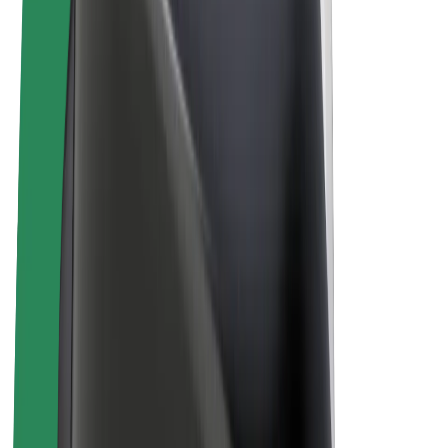
„Bolt for Business“
El. dviračiai
„Bolt Plus“
Užsidirbkite su „Bolt“
Vairuotojai
Vairuotojo pajamos
Kurjeriai
Kurjerio pajamos
„Bolt Food“ restoranai ir parduotuvės
Automobilių nuomos parkai
Franšizės
Apie mus