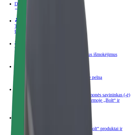
DUK
Tapkite vairuotoju (-a)
Užsidirbkite jums patogiu metu
Tapkite kurjeriu (-e)
Pristatinėkite maistą ir gaukite savaitinius išmokėjimus
Pridėti restoraną ar parduotuvę
Pritraukite daugiau klientų ir padidinkite pelną
Registruotis kaip automobilių nuomos įmonės savininkas (-ė)
Užregistruokite savo automobilius platformoje „Bolt“ ir
padidinkite pajamas
„Bolt for Business“
Atskirų įmonių poreikiams pritaikomi „Bolt“ produktai ir
paslaugos