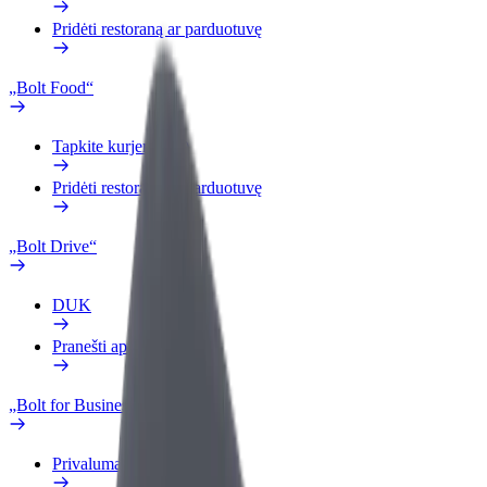
Pridėti restoraną ar parduotuvę
„Bolt Food“
Tapkite kurjeriu (-e)
Pridėti restoraną ar parduotuvę
„Bolt Drive“
DUK
Pranešti apie automobilį
„Bolt for Business“
Privalumai