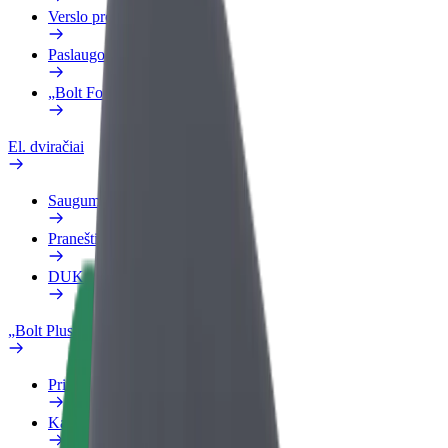
Verslo profilis
Paslaugos
„Bolt Food“ verslui
El. dviračiai
Saugumo laboratorija
Pranešti apie problemą
DUK
„Bolt Plus“
Privalumai
Kaip prisijungti