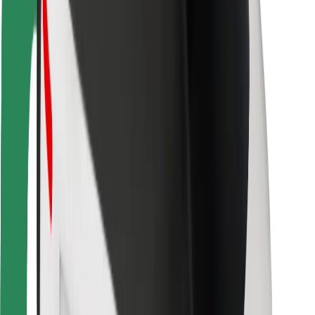
Vairuotojams
Kurjeriams
„Bolt Food“
Automobilių nuomos įmonių savininkams
Restoranams
„Bolt for Business“
Kita
Paslaugų teikėjai
Sąlygos
Slapukai
Saugumas
Automobilis atvyks per kelias minutes!