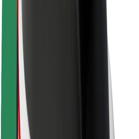
Saugumas
Keleivių saugumas
Vairuotojų saugumas
Paspirtukų saugumas
Saugumo laboratorija
Miestai
Vietovės
Sprendimai miestams
Oro uostai
„Bolt“ įkrovimo stotelės
Pagalba
Keleiviams