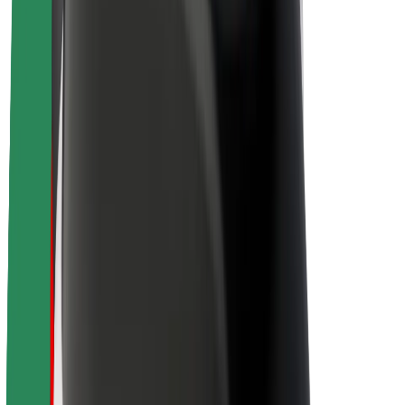
Karjera
Apie „Bolt“
„Bolt“ tvarumo politika
Projektas „Zero“
Tinklaraštis
Naujienų centras
Prekių ženklo gairės
Misija
Investuotojams
Vadovybė
Prekės ženklas
Žiniasklaidai
„Urban Fund“