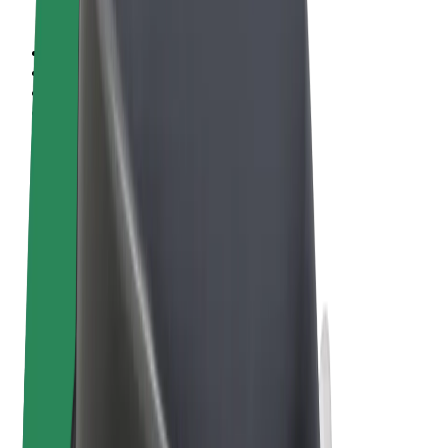
Sąlygos
Privatumas
Slapukai
© 2026 Bolt Technology OÜ
Paslaugos
Kelionės
Paspirtukai
„Bolt Market“
„Bolt Food“
„Bolt Drive“