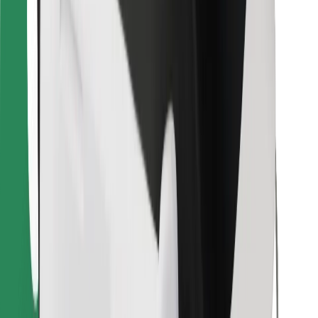
Atsisiųsti programėlę „Bolt“
Raskite savo mėgstamą maistą!
Atsisiųsti programėlę „Bolt Food“