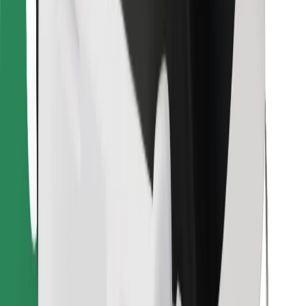
Atsisiųsti programėlę „Bolt“
Raskite savo mėgstamą maistą!
Atsisiųsti programėlę „Bolt Food“