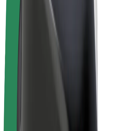
„Bolt for Business“
El. dviračiai
„Bolt Plus“
Užsidirbkite su „Bolt“
Vairuotojai
Vairuotojo pajamos
Kurjeriai
Kurjerio pajamos
„Bolt Food“ restoranai ir parduotuvės
Automobilių nuomos parkai
Franšizės
Apie mus