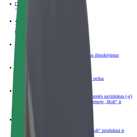
DUK
Tapkite vairuotoju (-a)
Užsidirbkite jums patogiu metu
Tapkite kurjeriu (-e)
Pristatinėkite maistą ir gaukite savaitinius išmokėjimus
Pridėti restoraną ar parduotuvę
Pritraukite daugiau klientų ir padidinkite pelną
Registruotis kaip automobilių nuomos įmonės savininkas (-ė)
Užregistruokite savo automobilius platformoje „Bolt“ ir
padidinkite pajamas
„Bolt for Business“
Atskirų įmonių poreikiams pritaikomi „Bolt“ produktai ir
paslaugos