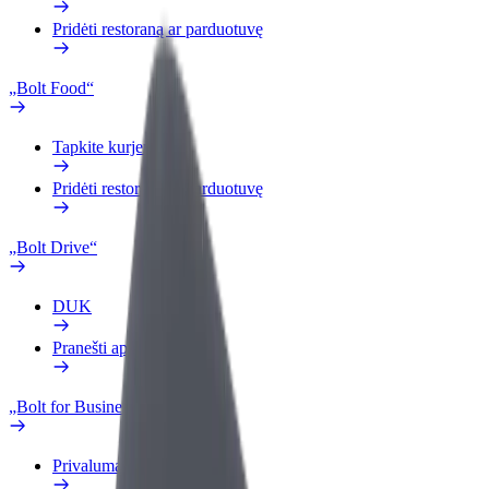
Pridėti restoraną ar parduotuvę
„Bolt Food“
Tapkite kurjeriu (-e)
Pridėti restoraną ar parduotuvę
„Bolt Drive“
DUK
Pranešti apie automobilį
„Bolt for Business“
Privalumai