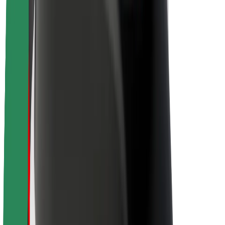
Karjera
Apie „Bolt“
„Bolt“ tvarumo politika
Projektas „Zero“
Tinklaraštis
Naujienų centras
Prekių ženklo gairės
Misija
Investuotojams
Vadovybė
Prekės ženklas
Žiniasklaidai
„Urban Fund“