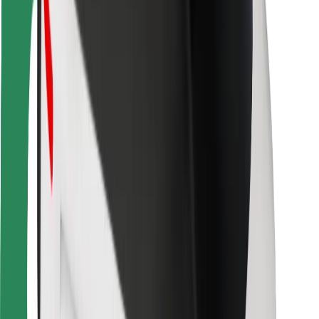
Vairuotojams
Kurjeriams
„Bolt Food“
Automobilių nuomos įmonių savininkams
Restoranams
„Bolt for Business“
Kita
Paslaugų teikėjai
Sąlygos
Slapukai
Saugumas
Automobilis atvyks per kelias minutes!