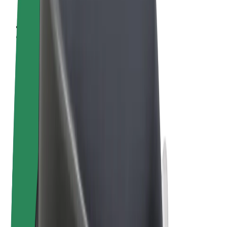
Sąlygos
Privatumas
Slapukai
© 2026 Bolt Technology OÜ
Paslaugos
Kelionės
Paspirtukai
„Bolt Market“
„Bolt Food“
„Bolt Drive“