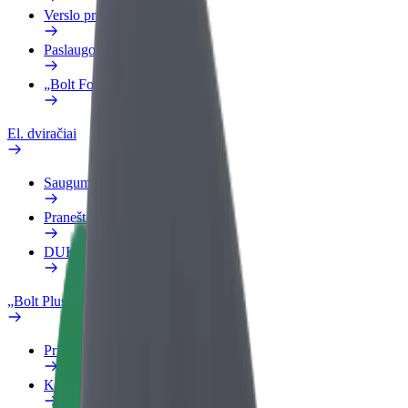
Verslo profilis
Paslaugos
„Bolt Food“ verslui
El. dviračiai
Saugumo laboratorija
Pranešti apie problemą
DUK
„Bolt Plus“
Privalumai
Kaip prisijungti