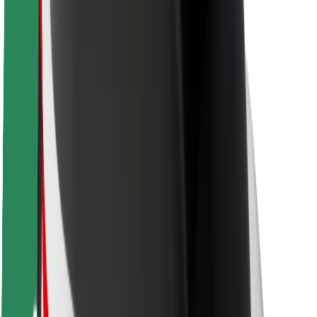
Saugumas
Keleivių saugumas
Vairuotojų saugumas
Paspirtukų saugumas
Saugumo laboratorija
Miestai
Vietovės
Sprendimai miestams
Oro uostai
„Bolt“ įkrovimo stotelės
Pagalba
Keleiviams