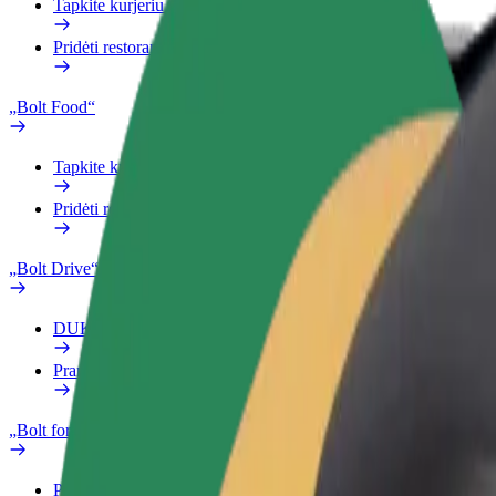
Tapkite kurjeriu (-e)
Pridėti restoraną ar parduotuvę
„Bolt Food“
Tapkite kurjeriu (-e)
Pridėti restoraną ar parduotuvę
„Bolt Drive“
DUK
Pranešti apie automobilį
„Bolt for Business“
Privalumai