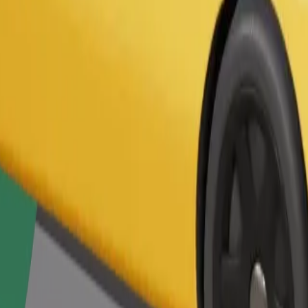
Užsisakyti kelionę