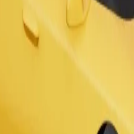
Užsisakyti kelionę