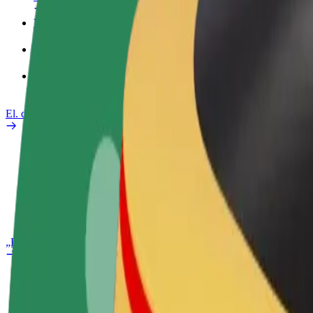
Verslo profilis
Paslaugos
„Bolt Food“ verslui
El. dviračiai
Saugumo laboratorija
Pranešti apie problemą
DUK
„Bolt Plus“
Privalumai
Kaip prisijungti