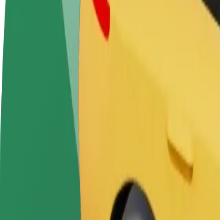
DUK
Tapkite vairuotoju (-
Tapkite kurjeriu (-e)
Pridėti
a)
Pristatinėkite maistą ir gaukite
parduo
Užsidirbkite jums
savaitinius išmokėjimus
Pritrau
patogiu metu
padidin
Kaip nuvykti iš Photomaton į Sergic Residences Cam
Ieškote patogiausio būdo nukeliauti iš Photomaton į Sergic Residences
Iš kur
Photomaton
Į
Sergic Residences Campus Edhec
Patogumas ir komfortas pasiekiami vos keliais spustelėjimais!
Berline