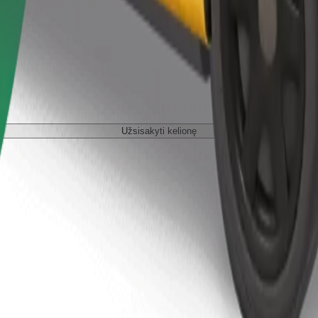
Užsisakyti kelionę