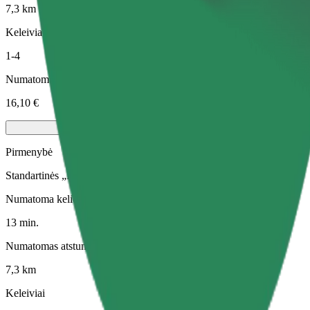
7,3 km
Keleiviai
1-4
Numatoma kaina
16,10 €
Pirmenybė
Standartinės „Bolt“ kelionės su greitesniu paėmimu
Numatoma kelionės trukmė
13 min.
Numatomas atstumas
7,3 km
Keleiviai