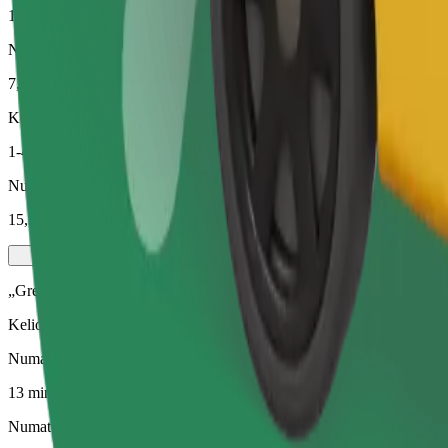
13 min.
Numatomas atstumas
7,3 km
Keleiviai
1-4
Numatoma kaina
15,30 €
„Green“
Kelionės hibridinėmis ir elektra varomomis transporto priemonėmis
Numatoma kelionės trukmė
13 min.
Numatomas atstumas