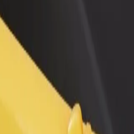
 restoraną ar
Registruotis kaip automobilių nuomos įmonės
tuvę
savininkas (-ė)
kite daugiau klientų ir
Užregistruokite savo automobilius platformoje
kite pelną
„Bolt“ ir padidinkite pajamas
pus Edhec | „Bolt“
 Campus Edhec? Peržiūrėkite mūsų teikiamas paslaugas ir išsirinkite ti
Atsisiųsti programėlę