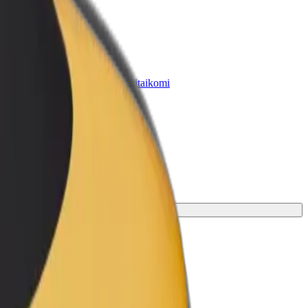
„Bolt for Business“
Atskirų įmonių poreikiams pritaikomi
„Bolt“ produktai ir paslaugos
nkamiausias jūsų kelionei.