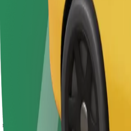
Didesni automobiliai, kuriuose daugiau erdvės kojoms ir lagaminams
Numatoma kelionės trukmė
13 min.
Numatomas atstumas
7,3 km
Keleiviai
1-2
Numatoma kaina
24,80 €
„Bolt“
Patikimos kelionės įprastais vidutinio dydžio automobiliais
Numatoma kelionės trukmė