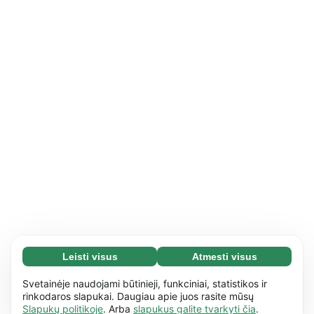
Leisti visus
Atmesti visus
Būtini slapukai (65)
Būtini slapukai reikalingi tam, kad mūsų
Daugiau informacijos
Svetainėje naudojami būtinieji, funkciniai, statistikos ir
svetaine būtų įmanoma naudotis ir joje atlikti
rinkodaros slapukai. Daugiau apie juos rasite mūsų
Slapukų politikoje
. Arba
slapukus galite tvarkyti čia
.
pagrindinius veiksmus, pvz., naršyti