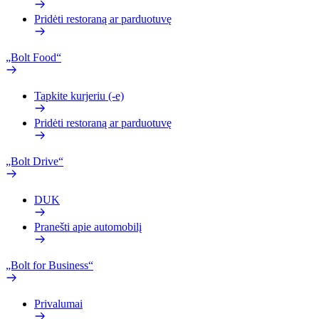
Pridėti restoraną ar parduotuvę
„Bolt Food“
Tapkite kurjeriu (-e)
Pridėti restoraną ar parduotuvę
„Bolt Drive“
DUK
Pranešti apie automobilį
„Bolt for Business“
Privalumai