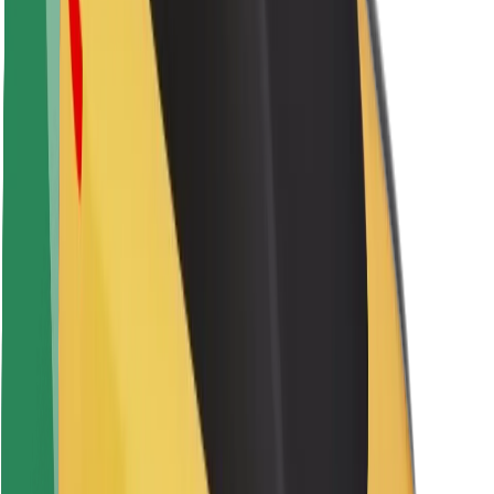
Saugumas
Keleivių saugumas
Vairuotojų saugumas
Paspirtukų saugumas
Saugumo laboratorija
Miestai
Vietovės
Sprendimai miestams
Oro uostai
„Bolt“ įkrovimo stotelės
Pagalba
Keleiviams