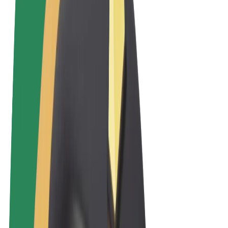
Sąlygos
Privatumas
Slapukai
© 2026 Bolt Technology OÜ
Paslaugos
Kelionės
Paspirtukai
„Bolt Market“
„Bolt Food“
„Bolt Drive“