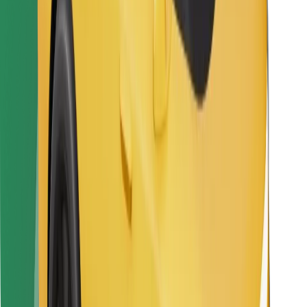
Atsisiųsti programėlę „Bolt“
Raskite savo mėgstamą maistą!
Atsisiųsti programėlę „Bolt Food“