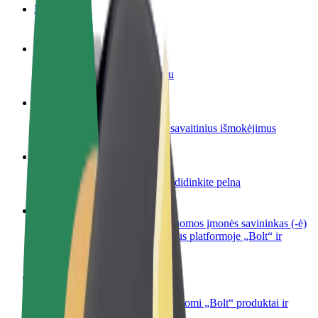
DUK
Tapkite vairuotoju (-a)
Užsidirbkite jums patogiu metu
Tapkite kurjeriu (-e)
Pristatinėkite maistą ir gaukite savaitinius išmokėjimus
Pridėti restoraną ar parduotuvę
Pritraukite daugiau klientų ir padidinkite pelną
Registruotis kaip automobilių nuomos įmonės savininkas (-ė)
Užregistruokite savo automobilius platformoje „Bolt“ ir
padidinkite pajamas
„Bolt for Business“
Atskirų įmonių poreikiams pritaikomi „Bolt“ produktai ir
paslaugos