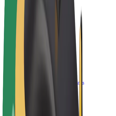
„Bolt for Business“
El. dviračiai
„Bolt Plus“
Užsidirbkite su „Bolt“
Vairuotojai
Vairuotojo pajamos
Kurjeriai
Kurjerio pajamos
„Bolt Food“ restoranai ir parduotuvės
Automobilių nuomos parkai
Franšizės
Apie mus