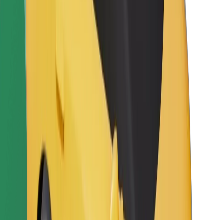
Vairuotojams
Kurjeriams
„Bolt Food“
Automobilių nuomos įmonių savininkams
Restoranams
„Bolt for Business“
Kita
Paslaugų teikėjai
Sąlygos
Slapukai
Saugumas
Automobilis atvyks per kelias minutes!