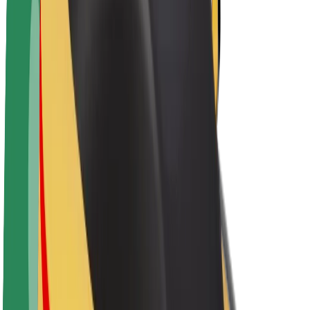
Karjera
Apie „Bolt“
„Bolt“ tvarumo politika
Projektas „Zero“
Tinklaraštis
Naujienų centras
Prekių ženklo gairės
Misija
Investuotojams
Vadovybė
Prekės ženklas
Žiniasklaidai
„Urban Fund“