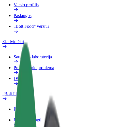
Verslo profilis
Paslaugos
„Bolt Food“ verslui
El. dviračiai
Saugumo laboratorija
Pranešti apie problemą
DUK
„Bolt Plus“
Privalumai
Kaip prisijungti