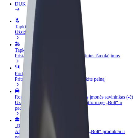
DUK
Tapkite vairuotoju (-a)
Užsidirbkite jums patogiu metu
Tapkite kurjeriu (-e)
Pristatinėkite maistą ir gaukite savaitinius išmokėjimus
Pridėti restoraną ar parduotuvę
Pritraukite daugiau klientų ir padidinkite pelną
Registruotis kaip automobilių nuomos įmonės savininkas (-ė)
Užregistruokite savo automobilius platformoje „Bolt“ ir
padidinkite pajamas
„Bolt for Business“
Atskirų įmonių poreikiams pritaikomi „Bolt“ produktai ir
paslaugos