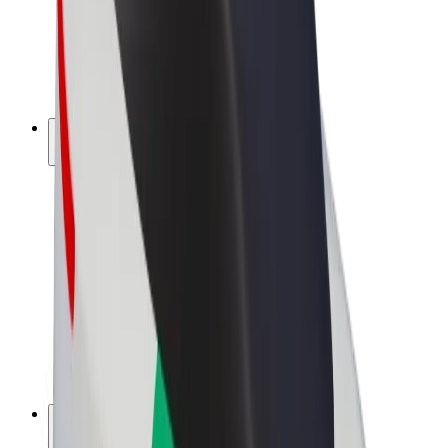
„Bolt for Business“
El. dviračiai
„Bolt Plus“
Užsidirbkite su „Bolt“
Vairuotojai
Vairuotojo pajamos
Kurjeriai
Kurjerio pajamos
„Bolt Food“ restoranai ir parduotuvės
Automobilių nuomos parkai
Franšizės
Apie mus