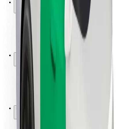
Saugumas
Keleivių saugumas
Vairuotojų saugumas
Paspirtukų saugumas
Saugumo laboratorija
Miestai
Vietovės
Sprendimai miestams
Oro uostai
„Bolt“ įkrovimo stotelės
Pagalba
Keleiviams