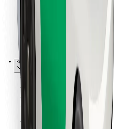
Vairuotojams
Kurjeriams
„Bolt Food“
Automobilių nuomos įmonių savininkams
Restoranams
„Bolt for Business“
Kita
Paslaugų teikėjai
Sąlygos
Slapukai
Saugumas
Automobilis atvyks per kelias minutes!