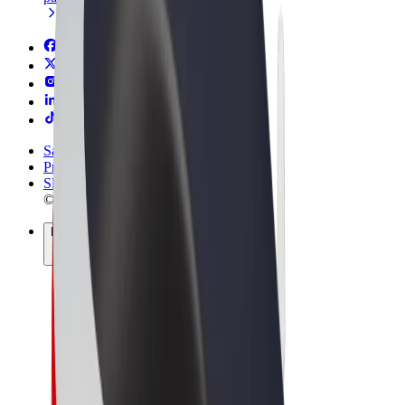
Sąlygos
Privatumas
Slapukai
© 2026 Bolt Technology OÜ
Paslaugos
Kelionės
Paspirtukai
„Bolt Market“
„Bolt Food“
„Bolt Drive“