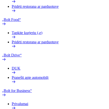
Pridėti restoraną ar parduotuvę
„Bolt Food“
Tapkite kurjeriu (-e)
Pridėti restoraną ar parduotuvę
„Bolt Drive“
DUK
Pranešti apie automobilį
„Bolt for Business“
Privalumai