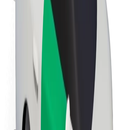
Karjera
Apie „Bolt“
„Bolt“ tvarumo politika
Projektas „Zero“
Tinklaraštis
Naujienų centras
Prekių ženklo gairės
Misija
Investuotojams
Vadovybė
Prekės ženklas
Žiniasklaidai
„Urban Fund“