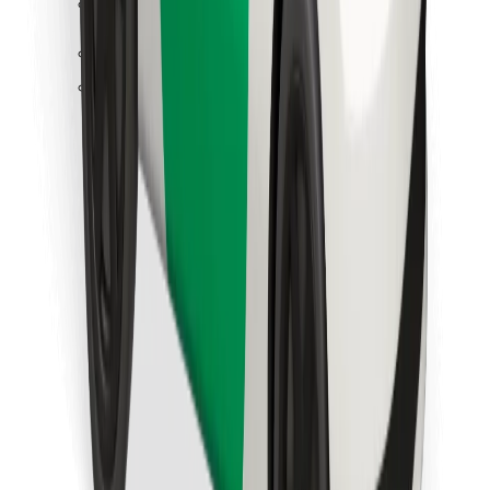
Atsisiųsti programėlę „Bolt“
Raskite savo mėgstamą maistą!
Atsisiųsti programėlę „Bolt Food“