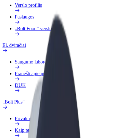
Verslo profilis
Paslaugos
„Bolt Food“ verslui
El. dviračiai
Saugumo laboratorija
Pranešti apie problemą
DUK
„Bolt Plus“
Privalumai
Kaip prisijungti