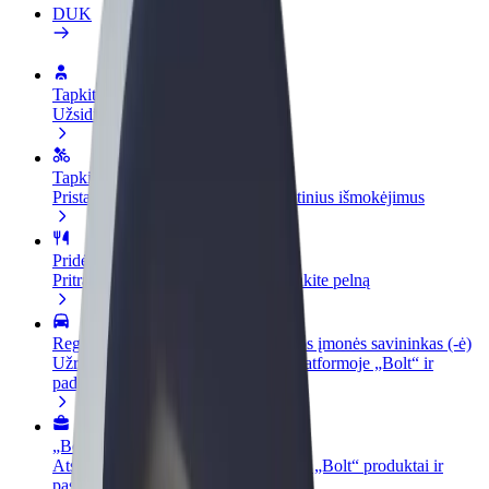
DUK
Tapkite vairuotoju (-a)
Užsidirbkite jums patogiu metu
Tapkite kurjeriu (-e)
Pristatinėkite maistą ir gaukite savaitinius išmokėjimus
Pridėti restoraną ar parduotuvę
Pritraukite daugiau klientų ir padidinkite pelną
Registruotis kaip automobilių nuomos įmonės savininkas (-ė)
Užregistruokite savo automobilius platformoje „Bolt“ ir
padidinkite pajamas
„Bolt for Business“
Atskirų įmonių poreikiams pritaikomi „Bolt“ produktai ir
paslaugos