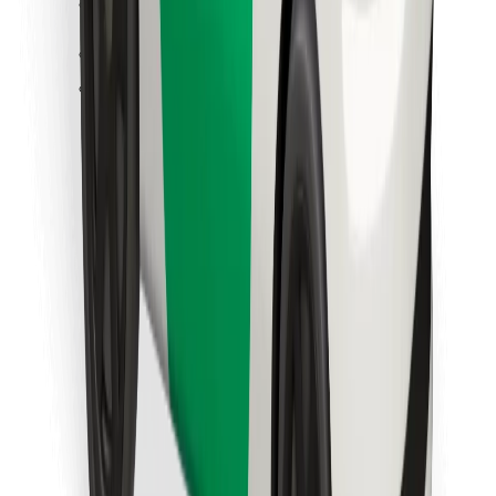
Atsisiųsti programėlę „Bolt“
Raskite savo mėgstamą maistą!
Atsisiųsti programėlę „Bolt Food“