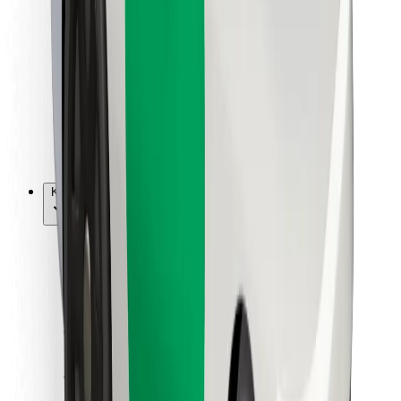
Vairuotojams
Kurjeriams
„Bolt Food“
Automobilių nuomos įmonių savininkams
Restoranams
„Bolt for Business“
Kita
Paslaugų teikėjai
Sąlygos
Slapukai
Saugumas
Automobilis atvyks per kelias minutes!