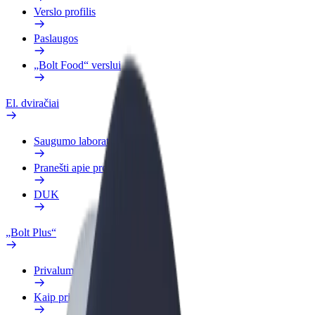
Verslo profilis
Paslaugos
„Bolt Food“ verslui
El. dviračiai
Saugumo laboratorija
Pranešti apie problemą
DUK
„Bolt Plus“
Privalumai
Kaip prisijungti