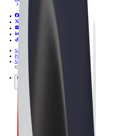
Sąlygos
Privatumas
Slapukai
© 2026 Bolt Technology OÜ
Paslaugos
Kelionės
Paspirtukai
„Bolt Market“
„Bolt Food“
„Bolt Drive“