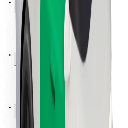
Saugumas
Keleivių saugumas
Vairuotojų saugumas
Paspirtukų saugumas
Saugumo laboratorija
Miestai
Vietovės
Sprendimai miestams
Oro uostai
„Bolt“ įkrovimo stotelės
Pagalba
Keleiviams