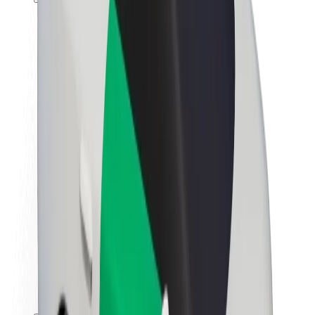
Karjera
Apie „Bolt“
„Bolt“ tvarumo politika
Projektas „Zero“
Tinklaraštis
Naujienų centras
Prekių ženklo gairės
Misija
Investuotojams
Vadovybė
Prekės ženklas
Žiniasklaidai
„Urban Fund“