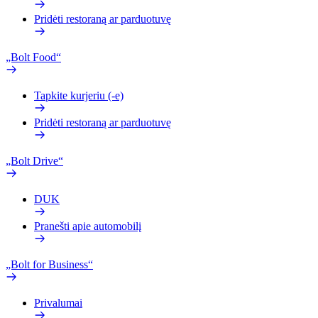
Pridėti restoraną ar parduotuvę
„Bolt Food“
Tapkite kurjeriu (-e)
Pridėti restoraną ar parduotuvę
„Bolt Drive“
DUK
Pranešti apie automobilį
„Bolt for Business“
Privalumai