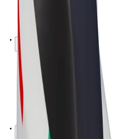
„Bolt for Business“
El. dviračiai
„Bolt Plus“
Užsidirbkite su „Bolt“
Vairuotojai
Vairuotojo pajamos
Kurjeriai
Kurjerio pajamos
„Bolt Food“ restoranai ir parduotuvės
Automobilių nuomos parkai
Franšizės
Apie mus