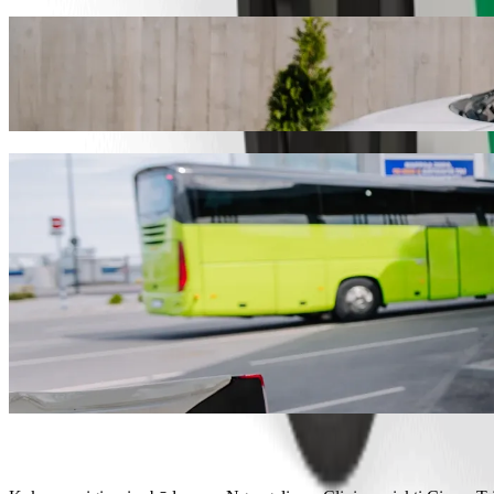
Nuo Ngangelizwe Clinic iki Circus Triangl
Norite pasiekti Circus Triangle Shopping Centre už geresnę kainą? R
rasime jums tinkamiausią transporto priemonę.
Atsisiųsti programėlę „Bolt“
„Bolt“ paslaugos kelionei iš Ngangelizwe C
Daug bagažo? Rinkitės „XL“ kategoriją – joje telpa iki 6 keleivių.
Norite atvykti stilingai? Išbandykite „Bolt“ premium automobilius
Keliausite su vaikais? Išsikvieskite automobilį, kuriame bus paauk
Keliausite su augintiniais? Išbandykite keliones, skirtas augintinia
Reikia papildomos pagalbos? Kategorijoje „Assist“ rasite transport
Nebrangios kelionės? Rinkitės kompaktišką „Bolt Basic“ automob
Atsisiųsti programėlę „Bolt“