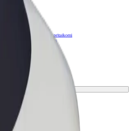
„Bolt for Business“
Atskirų įmonių poreikiams pritaikomi
„Bolt“ produktai ir paslaugos
kite tinkamiausias jūsų kelionei.