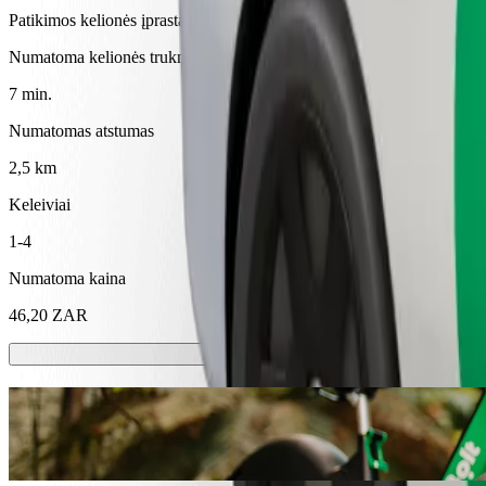
Patikimos kelionės įprastais vidutinio dydžio automobiliais
Numatoma kelionės trukmė
7 min.
Numatomas atstumas
2,5 km
Keleiviai
1-4
Numatoma kaina
46,20 ZAR
Paspirtukai ir el. dviračiai
Mieste keliaukite paspirtuku arba el. dviračiu
Atsisiųsti programėlę „Bolt“