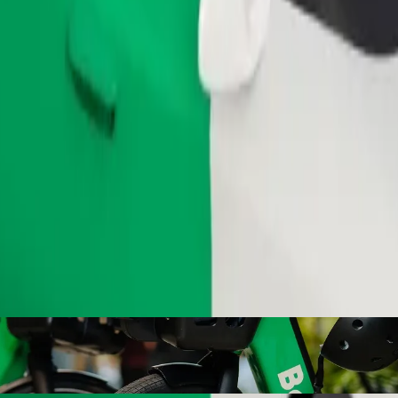
Užsisakyti kelionę