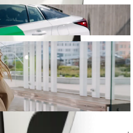
min. ir kainuos maždaug 42,50 ZAR ZAR. Kad ir kokia proga bebūtų,