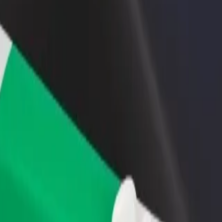
 restoraną ar
Registruotis kaip automobilių nuomos įmonės
tuvę
savininkas (-ė)
kite daugiau klientų ir
Užregistruokite savo automobilius platformoje
kite pelną
„Bolt“ ir padidinkite pajamas
 Shopping Centre | „Bolt“
angle Shopping Centre? Peržiūrėkite mūsų teikiamas paslaugas ir išsirin
Atsisiųsti programėlę