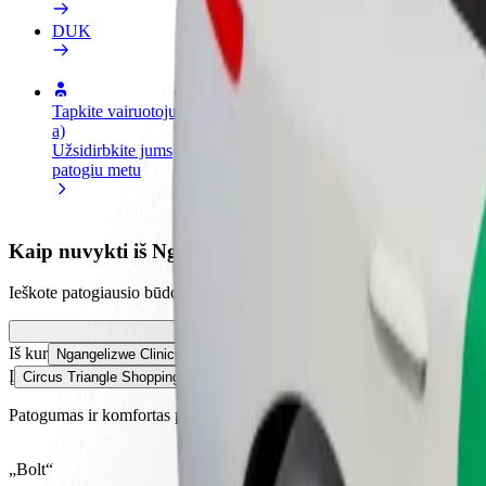
DUK
Tapkite vairuotoju (-
Tapkite kurjeriu (-e)
Pridėti
a)
Pristatinėkite maistą ir gaukite
parduo
Užsidirbkite jums
savaitinius išmokėjimus
Pritrau
patogiu metu
padidin
Kaip nuvykti iš Ngangelizwe Clinic į Circus Triangle
Ieškote patogiausio būdo nukeliauti iš Ngangelizwe Clinic į Circus Tri
Iš kur
Ngangelizwe Clinic
Į
Circus Triangle Shopping Centre
Patogumas ir komfortas pasiekiami vos keliais spustelėjimais!
„Bolt“