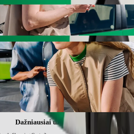
e Shopping Centre keliaukite su „Bolt“
inkitės „Bolt“ pavėžėjimo paslaugas. Su „Bolt“ kelionė truks apie 7 
linic į Circus Triangle Shopping Centre
.
štinimas vaikui.
ms.
o priemonių, pritaikytų vežimėliui (Pritaikyta vežimėliui).
ilį – kainuos mažiau.
Dažniausiai užduodami klausimai