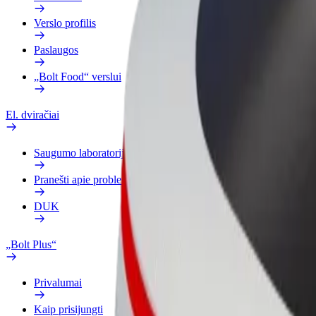
Verslo profilis
Paslaugos
„Bolt Food“ verslui
El. dviračiai
Saugumo laboratorija
Pranešti apie problemą
DUK
„Bolt Plus“
Privalumai
Kaip prisijungti