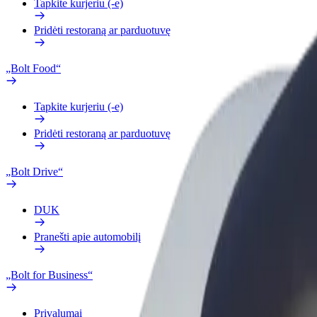
Tapkite kurjeriu (-e)
Pridėti restoraną ar parduotuvę
„Bolt Food“
Tapkite kurjeriu (-e)
Pridėti restoraną ar parduotuvę
„Bolt Drive“
DUK
Pranešti apie automobilį
„Bolt for Business“
Privalumai