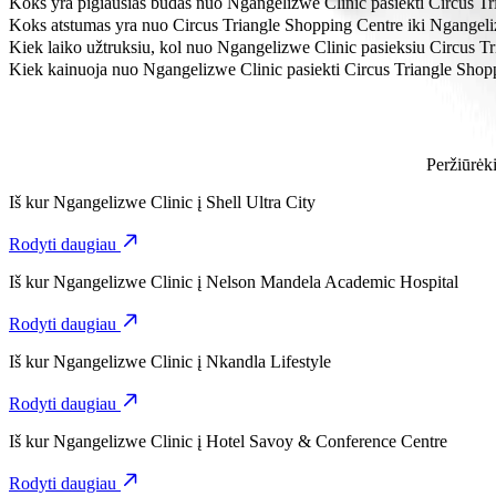
Koks yra pigiausias būdas nuo Ngangelizwe Clinic pasiekti Circus T
Pasirinkdami kategoriją Go Hatch, nuo Ngangelizwe Clinic iki Circ
Koks atstumas yra nuo Circus Triangle Shopping Centre iki Ngangeli
Nuo Ngangelizwe Clinic iki Circus Triangle Shopping Centre yra ma
Kiek laiko užtruksiu, kol nuo Ngangelizwe Clinic pasieksiu Circus T
Pasirinkdami kategoriją Go Hatch, nuo Ngangelizwe Clinic iki Circus
Kiek kainuoja nuo Ngangelizwe Clinic pasiekti Circus Triangle Shop
Pasirinkdami kategoriją Go Hatch, už kelionę nuo Ngangelizwe Cli
Peržiūrėki
Iš kur
Ngangelizwe Clinic
į
Shell Ultra City
Rodyti daugiau
Iš kur
Ngangelizwe Clinic
į
Nelson Mandela Academic Hospital
Rodyti daugiau
Iš kur
Ngangelizwe Clinic
į
Nkandla Lifestyle
Rodyti daugiau
Iš kur
Ngangelizwe Clinic
į
Hotel Savoy & Conference Centre
Rodyti daugiau