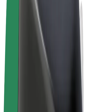
Sąlygos
Privatumas
Slapukai
© 2026 Bolt Technology OÜ
Paslaugos
Kelionės
Paspirtukai
„Bolt Market“
„Bolt Food“
„Bolt Drive“