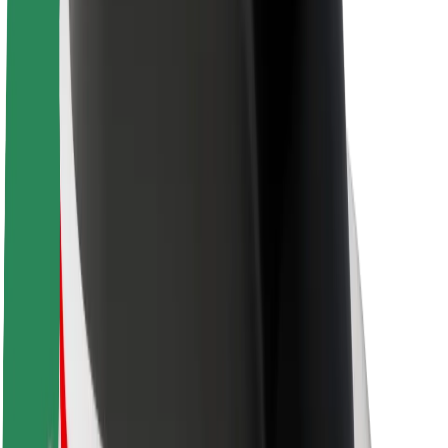
Karjera
Apie „Bolt“
„Bolt“ tvarumo politika
Projektas „Zero“
Tinklaraštis
Naujienų centras
Prekių ženklo gairės
Misija
Investuotojams
Vadovybė
Prekės ženklas
Žiniasklaidai
„Urban Fund“