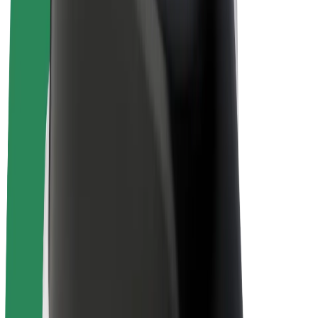
„Bolt for Business“
El. dviračiai
„Bolt Plus“
Užsidirbkite su „Bolt“
Vairuotojai
Vairuotojo pajamos
Kurjeriai
Kurjerio pajamos
„Bolt Food“ restoranai ir parduotuvės
Automobilių nuomos parkai
Franšizės
Apie mus