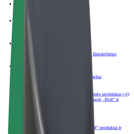
DUK
Tapkite vairuotoju (-a)
Užsidirbkite jums patogiu metu
Tapkite kurjeriu (-e)
Pristatinėkite maistą ir gaukite savaitinius išmokėjimus
Pridėti restoraną ar parduotuvę
Pritraukite daugiau klientų ir padidinkite pelną
Registruotis kaip automobilių nuomos įmonės savininkas (-ė)
Užregistruokite savo automobilius platformoje „Bolt“ ir
padidinkite pajamas
„Bolt for Business“
Atskirų įmonių poreikiams pritaikomi „Bolt“ produktai ir
paslaugos