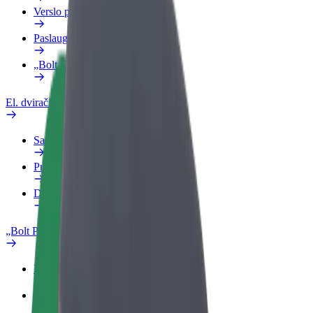
Verslo profilis
Paslaugos
„Bolt Food“ verslui
El. dviračiai
Saugumo laboratorija
Pranešti apie problemą
DUK
„Bolt Plus“
Privalumai
Kaip prisijungti