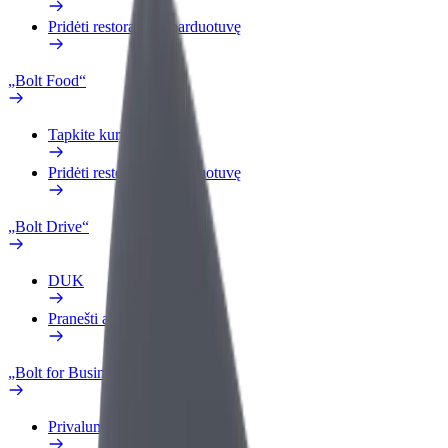
Pridėti restoraną ar parduotuvę
„Bolt Food“
Tapkite kurjeriu (-e)
Pridėti restoraną ar parduotuvę
„Bolt Drive“
DUK
Pranešti apie automobilį
„Bolt for Business“
Privalumai