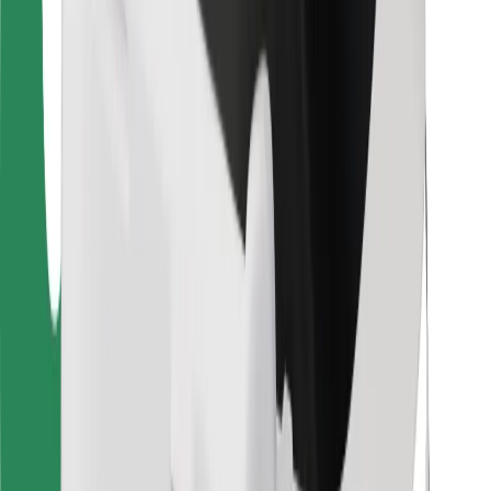
Vairuotojams
Kurjeriams
„Bolt Food“
Automobilių nuomos įmonių savininkams
Restoranams
„Bolt for Business“
Kita
Paslaugų teikėjai
Sąlygos
Slapukai
Saugumas
Automobilis atvyks per kelias minutes!