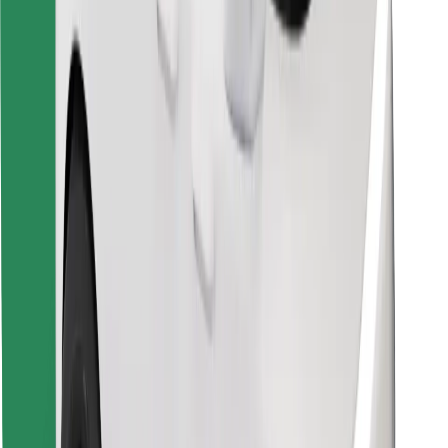
Atsisiųsti programėlę „Bolt“
Raskite savo mėgstamą maistą!
Atsisiųsti programėlę „Bolt Food“