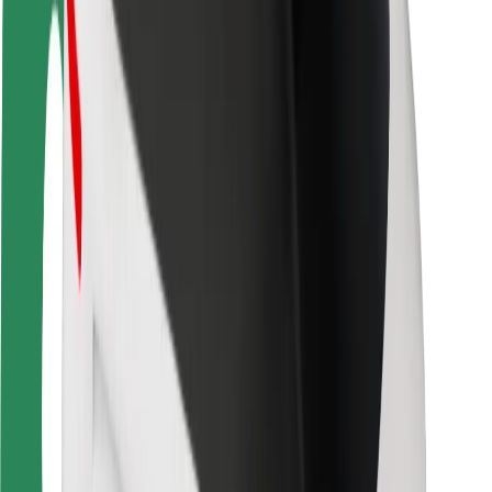
Saugumas
Keleivių saugumas
Vairuotojų saugumas
Paspirtukų saugumas
Saugumo laboratorija
Miestai
Vietovės
Sprendimai miestams
Oro uostai
„Bolt“ įkrovimo stotelės
Pagalba
Keleiviams