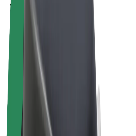
Sąlygos
Privatumas
Slapukai
© 2026 Bolt Technology OÜ
Paslaugos
Kelionės
Paspirtukai
„Bolt Market“
„Bolt Food“
„Bolt Drive“
„Bolt for Business“