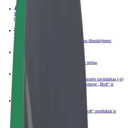
Tapkite vairuotoju (-a)
Užsidirbkite jums patogiu metu
Tapkite kurjeriu (-e)
Pristatinėkite maistą ir gaukite savaitinius išmokėjimus
Pridėti restoraną ar parduotuvę
Pritraukite daugiau klientų ir padidinkite pelną
Registruotis kaip automobilių nuomos įmonės savininkas (-ė)
Užregistruokite savo automobilius platformoje „Bolt“ ir
padidinkite pajamas
„Bolt for Business“
Atskirų įmonių poreikiams pritaikomi „Bolt“ produktai ir
paslaugos