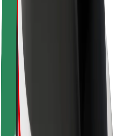
Keleivių saugumas
Vairuotojų saugumas
Paspirtukų saugumas
Saugumo laboratorija
Miestai
Vietovės
Sprendimai miestams
Oro uostai
„Bolt“ įkrovimo stotelės
Pagalba
Keleiviams
Vairuotojams