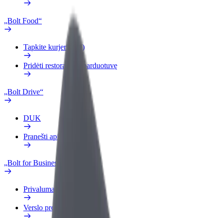
„Bolt Food“
Tapkite kurjeriu (-e)
Pridėti restoraną ar parduotuvę
„Bolt Drive“
DUK
Pranešti apie automobilį
„Bolt for Business“
Privalumai
Verslo profilis