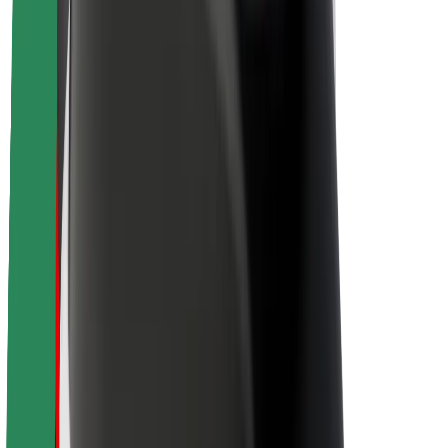
Apie „Bolt“
„Bolt“ tvarumo politika
Projektas „Zero“
Tinklaraštis
Naujienų centras
Prekių ženklo gairės
Misija
Investuotojams
Vadovybė
Prekės ženklas
Žiniasklaidai
„Urban Fund“
Saugumas