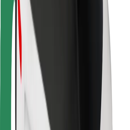
Kurjeriams
„Bolt Food“
Automobilių nuomos įmonių savininkams
Restoranams
„Bolt for Business“
Kita
Paslaugų teikėjai
Sąlygos
Slapukai
Saugumas
Automobilis atvyks per kelias minutes!
Atsisiųsti programėlę „Bolt“