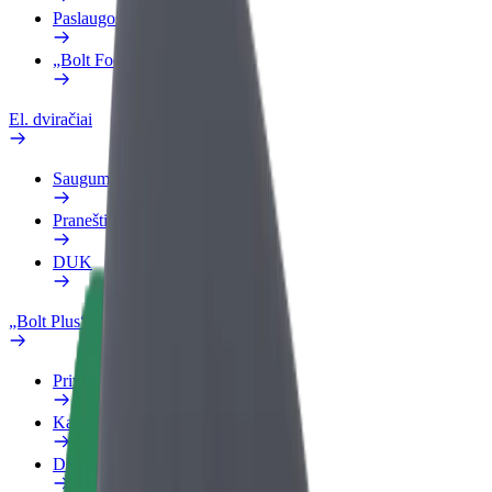
Paslaugos
„Bolt Food“ verslui
El. dviračiai
Saugumo laboratorija
Pranešti apie problemą
DUK
„Bolt Plus“
Privalumai
Kaip prisijungti
DUK