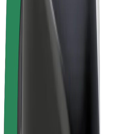
El. dviračiai
„Bolt Plus“
Užsidirbkite su „Bolt“
Vairuotojai
Vairuotojo pajamos
Kurjeriai
Kurjerio pajamos
„Bolt Food“ restoranai ir parduotuvės
Automobilių nuomos parkai
Franšizės
Apie mus
Karjera