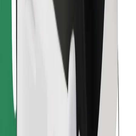
Raskite savo mėgstamą maistą!
Atsisiųsti programėlę „Bolt Food“