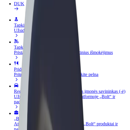
DUK
Tapkite vairuotoju (-a)
Užsidirbkite jums patogiu metu
Tapkite kurjeriu (-e)
Pristatinėkite maistą ir gaukite savaitinius išmokėjimus
Pridėti restoraną ar parduotuvę
Pritraukite daugiau klientų ir padidinkite pelną
Registruotis kaip automobilių nuomos įmonės savininkas (-ė)
Užregistruokite savo automobilius platformoje „Bolt“ ir
padidinkite pajamas
„Bolt for Business“
Atskirų įmonių poreikiams pritaikomi „Bolt“ produktai ir
paslaugos