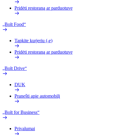
Pridėti restoraną ar parduotuvę
„Bolt Food“
Tapkite kurjeriu (-e)
Pridėti restoraną ar parduotuvę
„Bolt Drive“
DUK
Pranešti apie automobilį
„Bolt for Business“
Privalumai