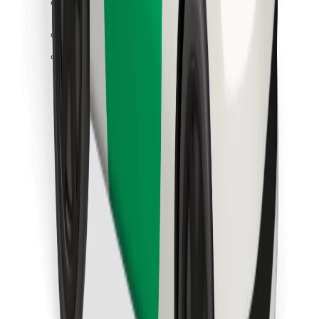
Atsisiųsti programėlę „Bolt“
Raskite savo mėgstamą maistą!
Atsisiųsti programėlę „Bolt Food“