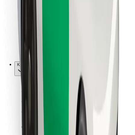
Vairuotojams
Kurjeriams
„Bolt Food“
Automobilių nuomos įmonių savininkams
Restoranams
„Bolt for Business“
Kita
Paslaugų teikėjai
Sąlygos
Slapukai
Saugumas
Automobilis atvyks per kelias minutes!