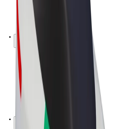
„Bolt for Business“
El. dviračiai
„Bolt Plus“
Užsidirbkite su „Bolt“
Vairuotojai
Vairuotojo pajamos
Kurjeriai
Kurjerio pajamos
„Bolt Food“ restoranai ir parduotuvės
Automobilių nuomos parkai
Franšizės
Apie mus