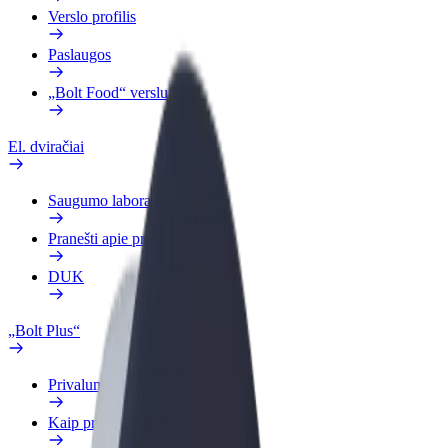
Verslo profilis
Paslaugos
„Bolt Food“ verslui
El. dviračiai
Saugumo laboratorija
Pranešti apie problemą
DUK
„Bolt Plus“
Privalumai
Kaip prisijungti