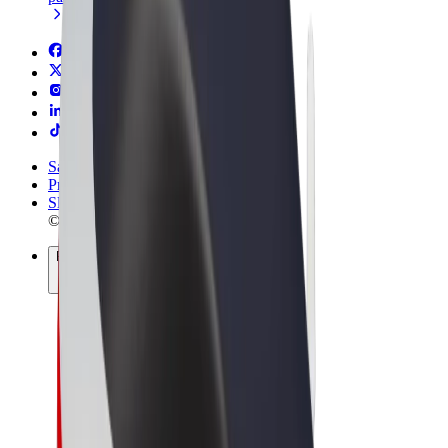
Sąlygos
Privatumas
Slapukai
© 2026 Bolt Technology OÜ
Paslaugos
Kelionės
Paspirtukai
„Bolt Market“
„Bolt Food“
„Bolt Drive“