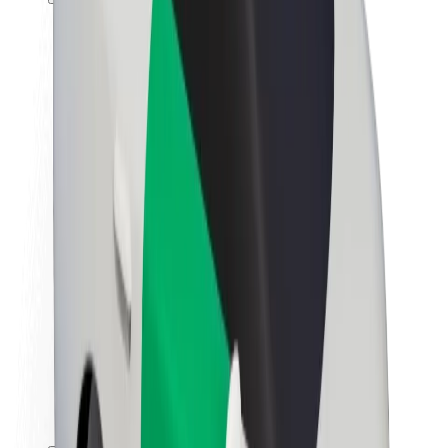
Karjera
Apie „Bolt“
„Bolt“ tvarumo politika
Projektas „Zero“
Tinklaraštis
Naujienų centras
Prekių ženklo gairės
Misija
Investuotojams
Vadovybė
Prekės ženklas
Žiniasklaidai
„Urban Fund“