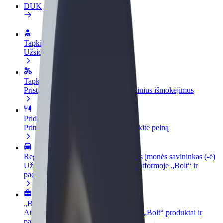
DUK
Tapkite vairuotoju (-a)
Užsidirbkite jums patogiu metu
Tapkite kurjeriu (-e)
Pristatinėkite maistą ir gaukite savaitinius išmokėjimus
Pridėti restoraną ar parduotuvę
Pritraukite daugiau klientų ir padidinkite pelną
Registruotis kaip automobilių nuomos įmonės savininkas (-ė)
Užregistruokite savo automobilius platformoje „Bolt“ ir
padidinkite pajamas
„Bolt for Business“
Atskirų įmonių poreikiams pritaikomi „Bolt“ produktai ir
paslaugos