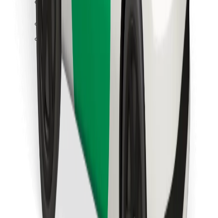
Atsisiųsti programėlę „Bolt“
Raskite savo mėgstamą maistą!
Atsisiųsti programėlę „Bolt Food“