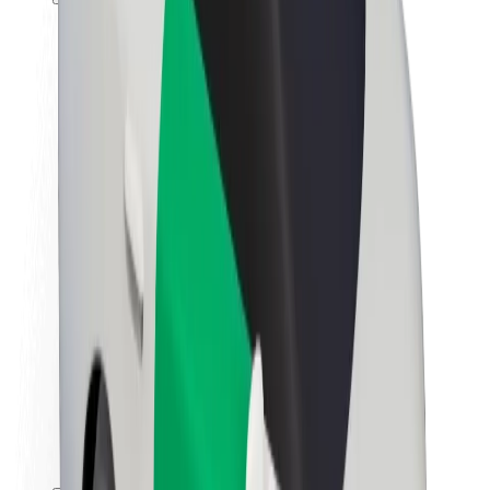
Karjera
Apie „Bolt“
„Bolt“ tvarumo politika
Projektas „Zero“
Tinklaraštis
Naujienų centras
Prekių ženklo gairės
Misija
Investuotojams
Vadovybė
Prekės ženklas
Žiniasklaidai
„Urban Fund“