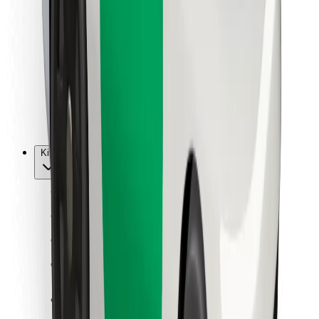
Vairuotojams
Kurjeriams
„Bolt Food“
Automobilių nuomos įmonių savininkams
Restoranams
„Bolt for Business“
Kita
Paslaugų teikėjai
Sąlygos
Slapukai
Saugumas
Automobilis atvyks per kelias minutes!