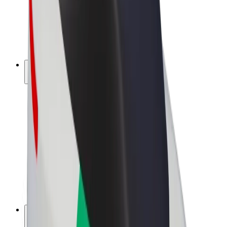
„Bolt for Business“
El. dviračiai
„Bolt Plus“
Užsidirbkite su „Bolt“
Vairuotojai
Vairuotojo pajamos
Kurjeriai
Kurjerio pajamos
„Bolt Food“ restoranai ir parduotuvės
Automobilių nuomos parkai
Franšizės
Apie mus