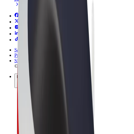
Sąlygos
Privatumas
Slapukai
© 2026 Bolt Technology OÜ
Paslaugos
Kelionės
Paspirtukai
„Bolt Market“
„Bolt Food“
„Bolt Drive“