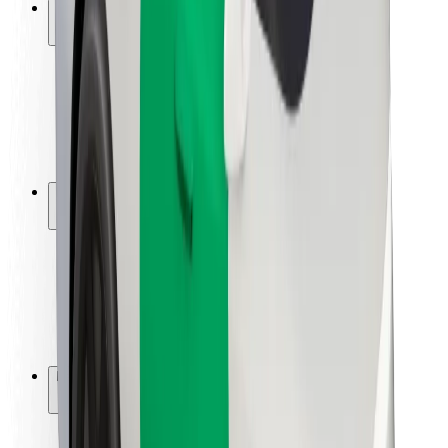
Saugumas
Keleivių saugumas
Vairuotojų saugumas
Paspirtukų saugumas
Saugumo laboratorija
Miestai
Vietovės
Sprendimai miestams
Oro uostai
„Bolt“ įkrovimo stotelės
Pagalba
Keleiviams