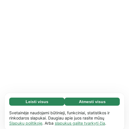
Leisti visus
Atmesti visus
Būtini slapukai (65)
Būtini slapukai reikalingi tam, kad mūsų
Daugiau informacijos
Svetainėje naudojami būtinieji, funkciniai, statistikos ir
svetaine būtų įmanoma naudotis ir joje atlikti
rinkodaros slapukai. Daugiau apie juos rasite mūsų
Slapukų politikoje
. Arba
slapukus galite tvarkyti čia
.
pagrindinius veiksmus, pvz., naršyti
Funkciniai slapukai (17)