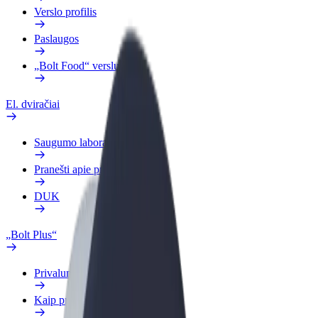
Verslo profilis
Paslaugos
„Bolt Food“ verslui
El. dviračiai
Saugumo laboratorija
Pranešti apie problemą
DUK
„Bolt Plus“
Privalumai
Kaip prisijungti