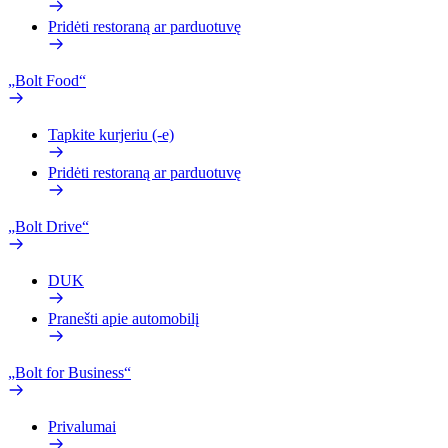
Pridėti restoraną ar parduotuvę
„Bolt Food“
Tapkite kurjeriu (-e)
Pridėti restoraną ar parduotuvę
„Bolt Drive“
DUK
Pranešti apie automobilį
„Bolt for Business“
Privalumai